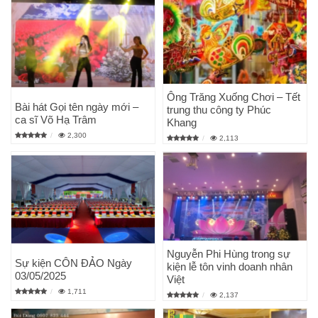
Ông Trăng Xuống Chơi – Tết
Bài hát Gọi tên ngày mới –
trung thu công ty Phúc
ca sĩ Võ Hạ Trâm
Khang
2,300
2,113
Nguyễn Phi Hùng trong sự
Sự kiện CÔN ĐẢO Ngày
kiện lễ tôn vinh doanh nhân
03/05/2025
Việt
1,711
2,137