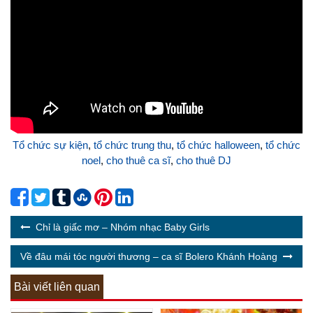
Tổ chức sự kiện
,
tổ chức trung thu
,
tổ chức halloween
,
tổ chức
noel
,
cho thuê ca sĩ
,
cho thuê DJ
Chỉ là giấc mơ – Nhóm nhạc Baby Girls
Về đâu mái tóc người thương – ca sĩ Bolero Khánh Hoàng
Bài viết liên quan