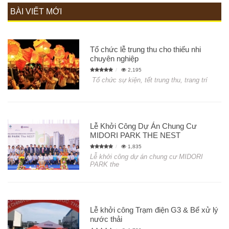
BÀI VIẾT MỚI
Tổ chức lễ trung thu cho thiếu nhi
chuyên nghiệp
2,195
Tổ chức sự kiện, tết trung thu, trang trí
Lễ Khởi Công Dự Án Chung Cư
MIDORI PARK THE NEST
1,835
Lễ khởi công dự án chung cư MIDORI
PARK the
Lễ khởi công Trạm điện G3 & Bể xử lý
nước thải