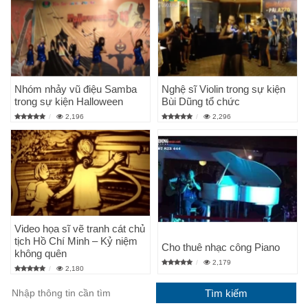
Nhóm nhảy vũ điệu Samba
Nghệ sĩ Violin trong sự kiện
trong sự kiện Halloween
Bùi Dũng tổ chức
2,196
2,296
Video họa sĩ vẽ tranh cát chủ
tịch Hồ Chí Minh – Kỷ niệm
Cho thuê nhạc công Piano
không quên
2,179
2,180