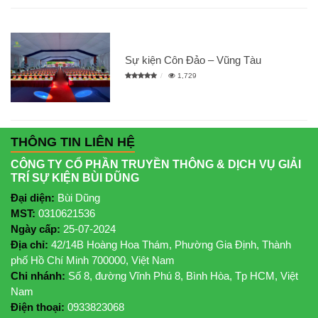
Sự kiện Côn Đảo – Vũng Tàu
1,729
THÔNG TIN LIÊN HỆ
CÔNG TY CỔ PHẦN TRUYỀN THÔNG & DỊCH VỤ GIẢI
TRÍ SỰ KIỆN BÙI DŨNG
Đại diện:
Bùi Dũng
MST:
0310621536
Ngày cấp:
25-07-2024
Địa chỉ:
42/14B Hoàng Hoa Thám, Phường Gia Định, Thành
phố Hồ Chí Minh 700000, Việt Nam
Chi nhánh:
Số 8, đường Vĩnh Phú 8, Bình Hòa, Tp HCM, Việt
Nam
Điện thoại:
0933823068