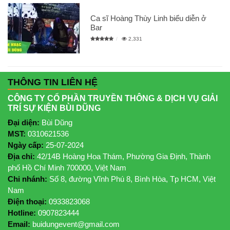
Ca sĩ Hoàng Thùy Linh biểu diễn ở
Bar
2,331
THÔNG TIN LIÊN HỆ
CÔNG TY CỔ PHẦN TRUYỀN THÔNG & DỊCH VỤ GIẢI
TRÍ SỰ KIỆN BÙI DŨNG
Đại diện:
Bùi Dũng
MST:
0310621536
Ngày cấp:
25-07-2024
Địa chỉ:
42/14B Hoàng Hoa Thám, Phường Gia Định, Thành
phố Hồ Chí Minh 700000, Việt Nam
Chi nhánh:
Số 8, đường Vĩnh Phú 8, Bình Hòa, Tp HCM, Việt
Nam
Điện thoại:
0933823068
Hotline:
0907823444
Email:
buidungevent@gmail.com