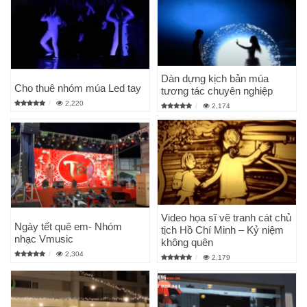
Dàn dựng kịch bản múa
Cho thuê nhóm múa Led tay
tương tác chuyên nghiệp
2,220
2,174
Video họa sĩ vẽ tranh cát chủ
Ngày tết quê em- Nhóm
tịch Hồ Chí Minh – Kỷ niệm
nhạc Vmusic
không quên
2,304
2,179