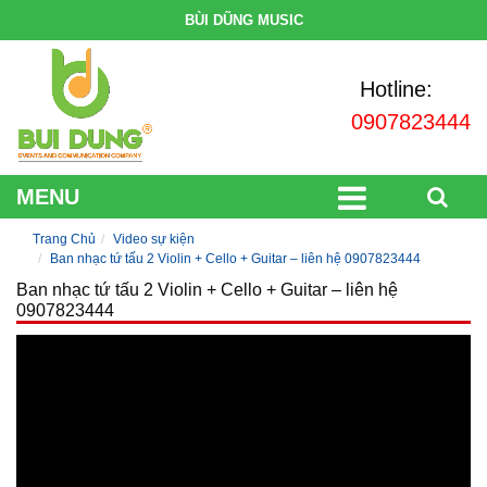
BÙI DŨNG MUSIC
Hotline:
0907823444
MENU
Trang Chủ
Video sự kiện
Ban nhạc tứ tấu 2 Violin + Cello + Guitar – liên hệ 0907823444
Ban nhạc tứ tấu 2 Violin + Cello + Guitar – liên hệ
0907823444