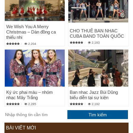
We Wish You A Merry
CHO THUÊ BAN NHẠC
Christmas – Dàn đồng ca
CUBA BAND TOÀN QUỐC
thiếu nhi
2,183
2,204
Ký ức phai màu – nhóm
Ban nhac Jazz Bùi Dũng
nhạc Mây Trắng
biểu diễn tại sự kiện
2,285
2,192
BÀI VIẾT MỚI