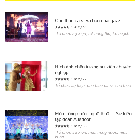
Cho thuê ca sĩ và ban nhạc jazz
2,204
Tổ chức sự kiện, tết trung thu, kế hoạch
Hình ảnh nhân tượng sự kiện chuyên
nghiệp
2,222
Tổ chức sự kiện, cho thuê ca sĩ, cho thuê
Múa trống nước nghệ thuật – Sự kiện
tập đoàn Ausdoor
2,150
Tổ chức sự kiện, múa trống nước, múa
bụng