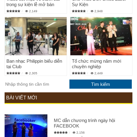
trong sự kiện lễ mở bán
Sự Kiện
2,149
2,948
Ban nhạc Philippin biểu diễn
Tổ chức mừng năm mới
tại Club
chuyên nghiệp
2,305
2,449
BÀI VIẾT MỚI
MC dẫn chương trình ngày hội
FACEBOOK
2,156