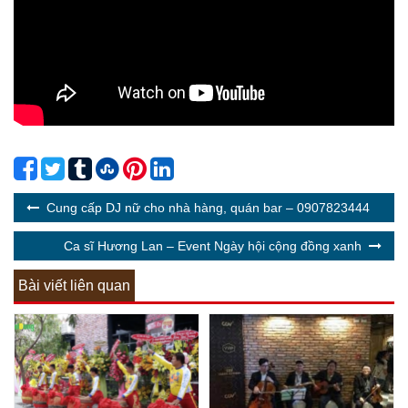
Cung cấp DJ nữ cho nhà hàng, quán bar – 0907823444
Ca sĩ Hương Lan – Event Ngày hội cộng đồng xanh
Bài viết liên quan