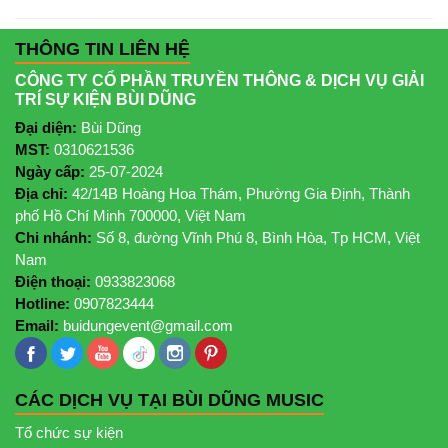
THÔNG TIN LIÊN HỆ
CÔNG TY CỔ PHẦN TRUYỀN THÔNG & DỊCH VỤ GIẢI
TRÍ SỰ KIỆN BÙI DŨNG
Đại diện:
Bùi Dũng
MST:
0310621536
Ngày cấp:
25-07-2024
Địa chỉ:
42/14B Hoàng Hoa Thám, Phường Gia Định, Thành
phố Hồ Chí Minh 700000, Việt Nam
Chi nhánh:
Số 8, đường Vĩnh Phú 8, Bình Hòa, Tp HCM, Việt
Nam
Điện thoại:
0933823068
Hotline:
0907823444
Email:
buidungevent@gmail.com
CÁC DỊCH VỤ TẠI BÙI DŨNG MUSIC
Tổ chức sự kiện