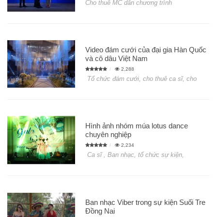
Cho thuê MC dẫn chương trình
Video đám cưới của đại gia Hàn Quốc
và cô dâu Việt Nam
2,288
Tổ chức đám cưới, cho thuê ca sĩ, cho
Hình ảnh nhóm múa lotus dance
chuyên nghiệp
2,234
Ca sĩ , Ban nhạc, tổ chức sự kiện,
Ban nhạc Viber trong sự kiện Suối Tre
Đồng Nai