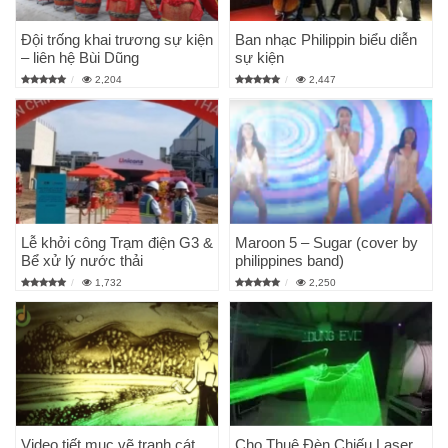
Đội trống khai trương sự kiện
Ban nhạc Philippin biểu diễn
– liên hệ Bùi Dũng
sự kiện
2,204
2,447
Lễ khởi công Trạm điện G3 &
Maroon 5 – Sugar (cover by
Bể xử lý nước thải
philippines band)
1,732
2,250
Video tiết mục vẽ tranh cát
Cho Thuê Đèn Chiếu Laser