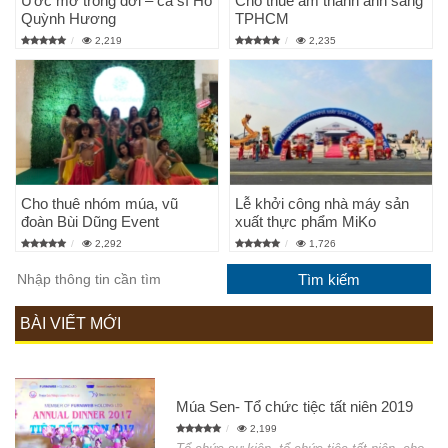
Ước mơ trong đời – ca sĩ Hồ
Cho thuê âm thanh ánh sáng
Quỳnh Hương
TPHCM
2,219
2,235
Cho thuê nhóm múa, vũ
Lễ khởi công nhà máy sản
đoàn Bùi Dũng Event
xuất thực phẩm MiKo
2,292
1,726
BÀI VIẾT MỚI
Múa Sen- Tổ chức tiệc tất niên 2019
2,199