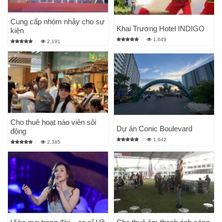
Cung cấp nhóm nhảy cho sự
Khai Trương Hotel INDIGO
kiện
1,649
2,191
Cho thuê hoạt náo viên sôi
Dự án Conic Boulevard
động
1,642
2,385