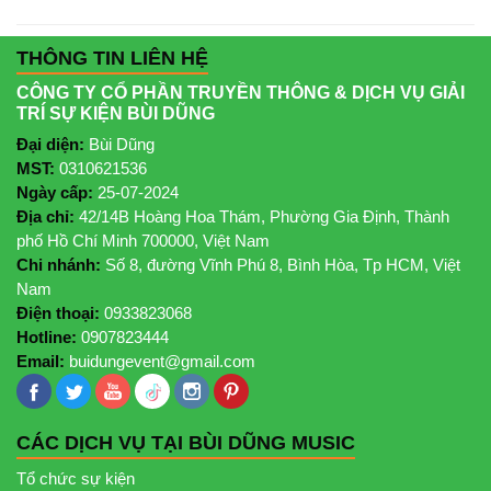
THÔNG TIN LIÊN HỆ
CÔNG TY CỔ PHẦN TRUYỀN THÔNG & DỊCH VỤ GIẢI
TRÍ SỰ KIỆN BÙI DŨNG
Đại diện:
Bùi Dũng
MST:
0310621536
Ngày cấp:
25-07-2024
Địa chỉ:
42/14B Hoàng Hoa Thám, Phường Gia Định, Thành
phố Hồ Chí Minh 700000, Việt Nam
Chi nhánh:
Số 8, đường Vĩnh Phú 8, Bình Hòa, Tp HCM, Việt
Nam
Điện thoại:
0933823068
Hotline:
0907823444
Email:
buidungevent@gmail.com
CÁC DỊCH VỤ TẠI BÙI DŨNG MUSIC
Tổ chức sự kiện