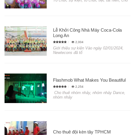
Tổ chức sự kiện, tổ chức tiệc tất niên, cho
Lễ Khởi Công Nhà Máy Coca-Cola
Long An
2,004
Giới thiệu sự kiện Vào ngày 02/01/2024,
Newtecons đã tổ
Flashmob What Makes You Beautiful
2,254
Cho thuê nhóm nhảy, nhóm nhảy Dance,
nhóm nhảy
Cho thuê đội kèn tây TPHCM