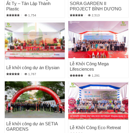
Ất Tỵ – Tân Lập Thành
SORA GARDEN II
Plastic
PROJECT BÌNH DƯƠNG
1,754
2,513
Lễ Khởi Công Mega
Lễ khởi công dự án Elysian
Lifesciences
1,767
1,291
Lễ khởi công dự án SETIA
Lễ Khởi Công Eco Retreat
GARDENS