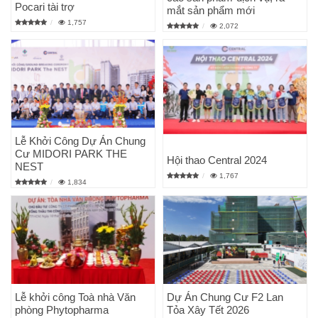
Pocari tài trợ
mắt sản phẩm mới
1,757
2,072
Lễ Khởi Công Dự Án Chung
Cư MIDORI PARK THE
Hội thao Central 2024
NEST
1,767
1,834
Lễ khởi công Toà nhà Văn
Dự Án Chung Cư F2 Lan
phòng Phytopharma
Tỏa Xây Tết 2026