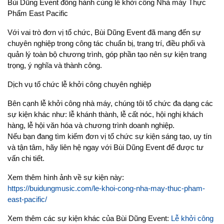
Bùi Dũng Event đồng hành cùng lễ khởi công Nhà máy Thực
Phẩm East Pacific
Với vai trò đơn vị tổ chức, Bùi Dũng Event đã mang đến sự
chuyên nghiệp trong công tác chuẩn bị, trang trí, điều phối và
quản lý toàn bộ chương trình, góp phần tạo nên sự kiện trang
trọng, ý nghĩa và thành công.
Dịch vụ tổ chức lễ khởi công chuyên nghiệp
Bên cạnh lễ khởi công nhà máy, chúng tôi tổ chức đa dạng các
sự kiện khác như: lễ khánh thành, lễ cất nóc, hội nghị khách
hàng, lễ hội văn hóa và chương trình doanh nghiệp.
Nếu bạn đang tìm kiếm đơn vị tổ chức sự kiện sáng tạo, uy tín
và tận tâm, hãy liên hệ ngay với Bùi Dũng Event để được tư
vấn chi tiết.
Xem thêm hình ảnh về sự kiện này:
https://buidungmusic.com/le-khoi-cong-nha-may-thuc-pham-
east-pacific/
Xem thêm các sự kiện khác của Bùi Dũng Event:
Lễ khởi công