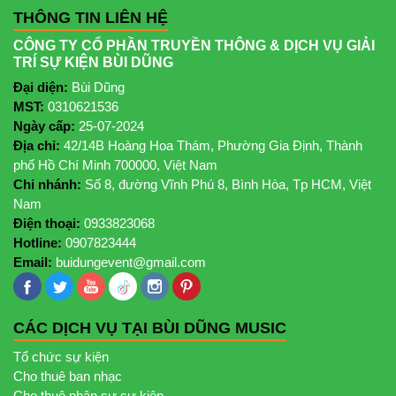
THÔNG TIN LIÊN HỆ
CÔNG TY CỔ PHẦN TRUYỀN THÔNG & DỊCH VỤ GIẢI
TRÍ SỰ KIỆN BÙI DŨNG
Đại diện:
Bùi Dũng
MST:
0310621536
Ngày cấp:
25-07-2024
Địa chỉ:
42/14B Hoàng Hoa Thám, Phường Gia Định, Thành
phố Hồ Chí Minh 700000, Việt Nam
Chi nhánh:
Số 8, đường Vĩnh Phú 8, Bình Hòa, Tp HCM, Việt
Nam
Điện thoại:
0933823068
Hotline:
0907823444
Email:
buidungevent@gmail.com
CÁC DỊCH VỤ TẠI BÙI DŨNG MUSIC
Tổ chức sự kiện
Cho thuê ban nhạc
Cho thuê nhân sự sự kiện