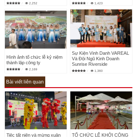
2,252
1,423
Sự Kiện Vinh Danh VAREAL
Hình ảnh tổ chức lễ kỷ niệm
Và Đội Ngũ Kinh Doanh
thành lập công ty
Sunrise Riverside
2,169
1,360
Bài viết liên quan
Tiệc tất niên và mừng xuân
TỔ CHỨC LỄ KHỞI CÔNG