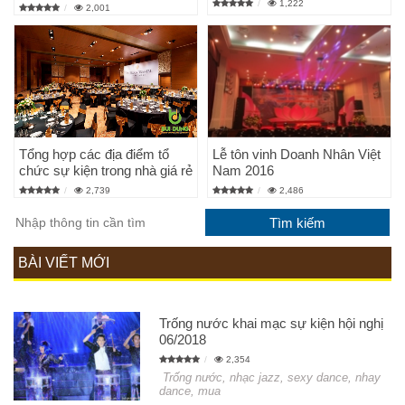
1,222
2,001
Tổng hợp các địa điểm tổ
Lễ tôn vinh Doanh Nhân Việt
chức sự kiện trong nhà giá rẻ
Nam 2016
2,739
2,486
BÀI VIẾT MỚI
Trống nước khai mạc sự kiện hội nghị
06/2018
2,354
Trống nước, nhạc jazz, sexy dance, nhay
dance, mua