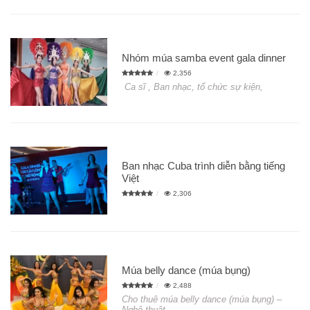
Nhóm múa samba event gala dinner
2,356
Ca sĩ , Ban nhạc, tổ chức sự kiện,
Ban nhạc Cuba trình diễn bằng tiếng
Việt
2,306
Múa belly dance (múa bụng)
2,488
Cho thuê múa belly dance (múa bụng) –
Nghệ thuật