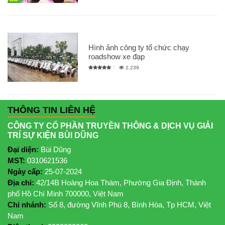
Hình ảnh công ty tổ chức chạy
roadshow xe đạp
2,239
THÔNG TIN LIÊN HỆ
CÔNG TY CỔ PHẦN TRUYỀN THÔNG & DỊCH VỤ GIẢI
TRÍ SỰ KIỆN BÙI DŨNG
Đại diện:
Bùi Dũng
MST:
0310621536
Ngày cấp:
25-07-2024
Địa chỉ:
42/14B Hoàng Hoa Thám, Phường Gia Định, Thành
phố Hồ Chí Minh 700000, Việt Nam
Chi nhánh:
Số 8, đường Vĩnh Phú 8, Bình Hòa, Tp HCM, Việt
Nam