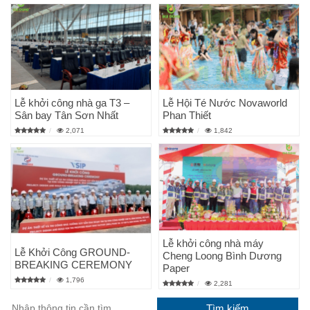
Lễ khởi công nhà ga T3 –
Lễ Hội Té Nước Novaworld
Sân bay Tân Sơn Nhất
Phan Thiết
2,071
1,842
Lễ khởi công nhà máy
Lễ Khởi Công GROUND-
Cheng Loong Bình Dương
BREAKING CEREMONY
Paper
1,796
2,281