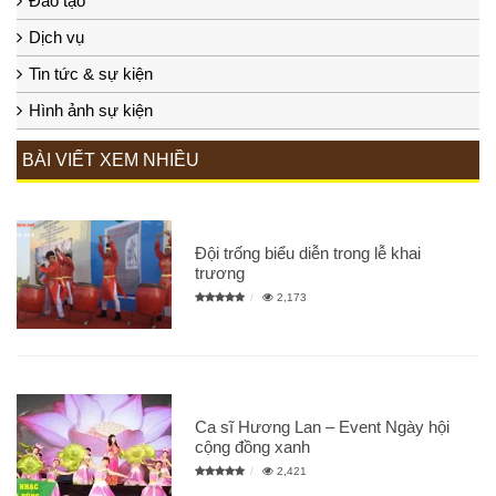
Đào tạo
Dịch vụ
Tin tức & sự kiện
Hình ảnh sự kiện
BÀI VIẾT XEM NHIỀU
Đội trống biểu diễn trong lễ khai
trương
2,173
Ca sĩ Hương Lan – Event Ngày hội
cộng đồng xanh
2,421