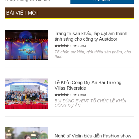
BÀI VIẾT MỚI
Trang trí sân khấu, lắp đặt âm thanh
ánh sáng cho công ty Austdoor
2,293
Tổ chức sự kiện, giới thiệu sản phẩm, cho
thuê
Lễ Khởi Công Dự Án Bãi Trường
Villas Riverside
1,550
BÙI DŨNG EVENT TỔ CHỨC LỄ KHỞI
CÔNG DỰ ÁN
Nghệ sĩ Violin biểu diễn Fashion show