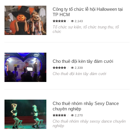
Công ty tổ chức lễ hội Halloween tại
TP HCM
2,143
Tổ chức sự kiện, tổ chức trung thu, tổ
chức
Cho thuê đội kèn tây đám cưới
2,339
Cho thuê đội kèn tây đám cưới
Cho thuê nhóm nhảy Sexy Dance
chuyên nghiệp
2,270
Cho thuê nhóm nhảy sexsy dance chuyên
nghiệp