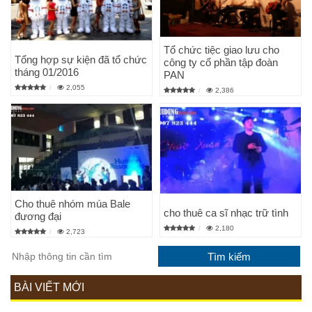
Tổ chức tiệc giao lưu cho
Tổng hợp sự kiện đã tổ chức
công ty cổ phần tập đoàn
tháng 01/2016
PAN
2,055
2,386
Cho thuê nhóm múa Bale
cho thuê ca sĩ nhạc trữ tình
đương đại
2,180
2,723
BÀI VIẾT MỚI