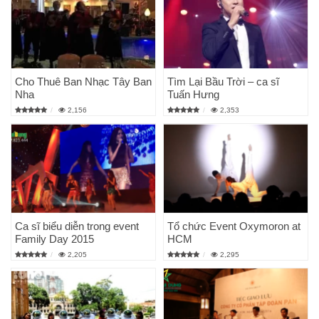
Cho Thuê Ban Nhạc Tây Ban
Tìm Lại Bầu Trời – ca sĩ
Nha
Tuấn Hưng
2,156
2,353
Ca sĩ biểu diễn trong event
Tổ chức Event Oxymoron at
Family Day 2015
HCM
2,205
2,295