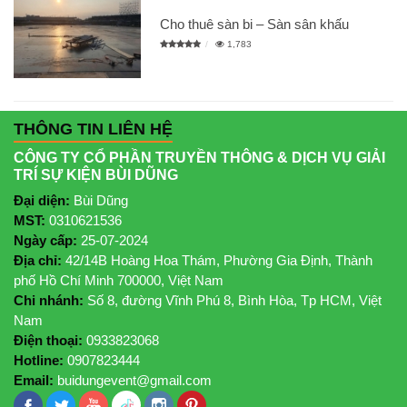
Cho thuê sàn bi – Sàn sân khấu
1,783
THÔNG TIN LIÊN HỆ
CÔNG TY CỔ PHẦN TRUYỀN THÔNG & DỊCH VỤ GIẢI
TRÍ SỰ KIỆN BÙI DŨNG
Đại diện:
Bùi Dũng
MST:
0310621536
Ngày cấp:
25-07-2024
Địa chỉ:
42/14B Hoàng Hoa Thám, Phường Gia Định, Thành
phố Hồ Chí Minh 700000, Việt Nam
Chi nhánh:
Số 8, đường Vĩnh Phú 8, Bình Hòa, Tp HCM, Việt
Nam
Điện thoại:
0933823068
Hotline:
0907823444
Email:
buidungevent@gmail.com