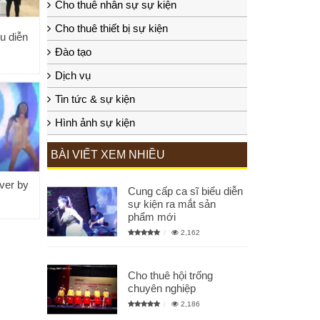
Cho thuê nhân sự sự kiện
Cho thuê thiết bị sự kiện
u diễn
Đào tạo
Dịch vụ
Tin tức & sự kiện
Hình ảnh sự kiện
BÀI VIẾT XEM NHIỀU
ver by
Cung cấp ca sĩ biểu diễn
sự kiện ra mắt sản
phẩm mới
2,162
Cho thuê hội trống
chuyên nghiệp
2,186