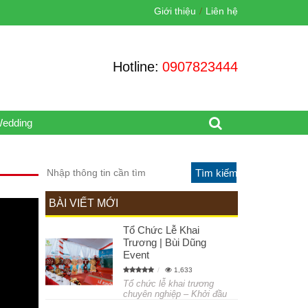
Giới thiệu
Liên hệ
Hotline:
0907823444
Wedding
BÀI VIẾT MỚI
Tổ Chức Lễ Khai
Trương | Bùi Dũng
Event
1,633
Tổ chức lễ khai trương
chuyên nghiệp – Khởi đầu