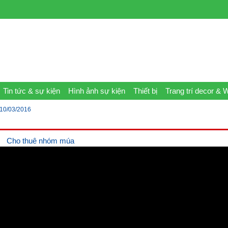
Tin tức & sự kiện
Hình ảnh sự kiện
Thiết bị
Trang trí decor & 
10/03/2016
Cho thuê nhóm múa