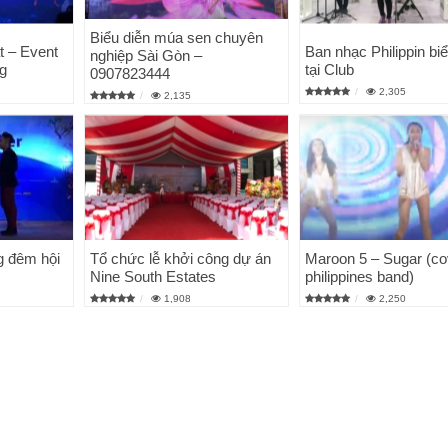
Biểu diễn múa sen chuyên
t – Event
Ban nhạc Philippin biể
nghiệp Sài Gòn –
g
tại Club
0907823444
2,305
2,135
ng đêm hội
Tổ chức lễ khởi công dự án
Maroon 5 – Sugar (co
Nine South Estates
philippines band)
1,908
2,250