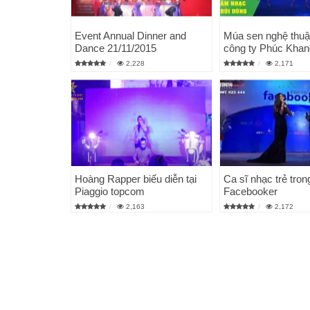
Event Annual Dinner and
Múa sen nghệ thuậ
Dance 21/11/2015
công ty Phúc Khan
2,228
2,171
Hoàng Rapper biểu diễn tại
Ca sĩ nhạc trẻ tro
Piaggio topcom
Facebooker
2,163
2,172