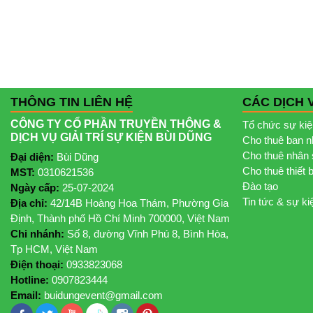
THÔNG TIN LIÊN HỆ
CÁC DỊCH 
CÔNG TY CỔ PHẦN TRUYỀN THÔNG &
Tổ chức sự ki
DỊCH VỤ GIẢI TRÍ SỰ KIỆN BÙI DŨNG
Cho thuê ban 
Cho thuê nhân 
Đại diện:
Bùi Dũng
Cho thuê thiết 
MST:
0310621536
Đào tạo
Ngày cấp:
25-07-2024
Tin tức & sự ki
Địa chỉ:
42/14B Hoàng Hoa Thám, Phường Gia
Định, Thành phố Hồ Chí Minh 700000, Việt Nam
Chi nhánh:
Số 8, đường Vĩnh Phú 8, Bình Hòa,
Tp HCM, Việt Nam
Điện thoại:
0933823068
Hotline:
0907823444
Email:
buidungevent@gmail.com