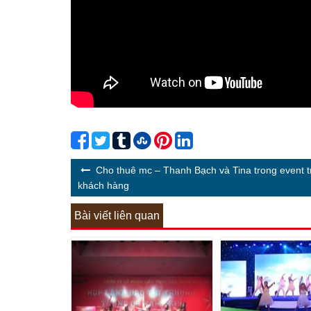
Cho thuê mc – Thanh Bạch và Tina trong event tr
khách hàng
Bài viết liên quan