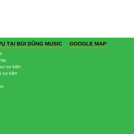
VỤ TẠI BÙI DŨNG MUSIC
GOOGLE MAP
ện
nhạc
sự sự kiện
bị sự kiện
ện