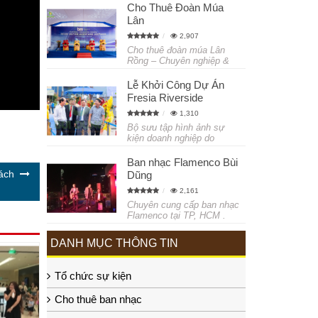
Cho Thuê Đoàn Múa
Lân
2,907
Cho thuê đoàn múa Lân
Rồng – Chuyên nghiệp &
Lễ Khởi Công Dự Án
Fresia Riverside
1,310
Bộ sưu tập hình ảnh sự
kiện doanh nghiệp do
Ban nhạc Flamenco Bùi
ách
Dũng
2,161
Chuyên cung cấp ban nhạc
Flamenco tại TP, HCM .
DANH MỤC THÔNG TIN
Tổ chức sự kiện
Cho thuê ban nhạc