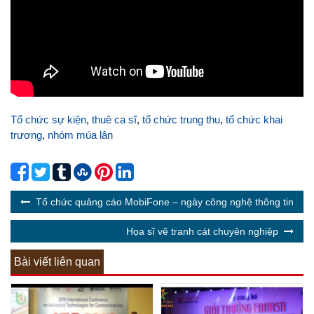
Tổ chức sự kiện
,
thuê ca sĩ
,
tổ chức trung thu
,
tổ chức khai
trương
,
nhóm múa lân
Tổ chức quảng cáo MobiFone – ngày công nghệ thông tin
Họa sĩ vẽ tranh cát chuyên nghiệp
Bài viết liên quan