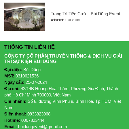
Trang Trí Tiệc Cưới | Bùi Dũng Event
2,709
THÔNG TIN LIÊN HỆ
CÔNG TY CỔ PHẦN TRUYỀN THÔNG & DỊCH VỤ GIẢI
TRÍ SỰ KIỆN BÙI DŨNG
Đại diện:
Bùi Dũng
MST:
0310621536
Ngày cấp:
25-07-2024
Địa chỉ:
42/14B Hoàng Hoa Thám, Phường Gia Định, Thành
phố Hồ Chí Minh 700000, Việt Nam
Chi nhánh:
Số 8, đường Vĩnh Phú 8, Bình Hòa, Tp HCM, Việt
Nam
Điện thoại:
0933823068
Hotline:
0907823444
Email:
buidungevent@gmail.com