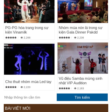
PG-PG hóa trang trong sự
Nhóm múa nón lá trong sự
kiện Vinamilk
kiện Gala Dinner Pakdd
2,266
2,236
Vũ điệu Samba mừng sinh
Cho thuê nhóm múa Led tay
nhật VIP Audition
2,220
2,183
BÀI VIẾT MỚI