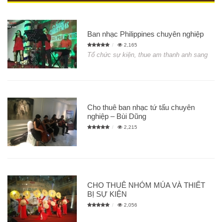
Ban nhạc Philippines chuyên nghiệp
2,165
Tổ chức sự kiện, thue am thanh anh sang
Cho thuê ban nhạc tứ tấu chuyên
nghiệp – Bùi Dũng
2,215
CHO THUÊ NHÓM MÚA VÀ THIẾT
BỊ SỰ KIỆN
2,056