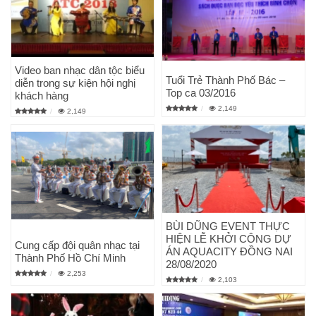
Video ban nhạc dân tộc biểu
Tuổi Trẻ Thành Phố Bác –
diễn trong sự kiện hội nghị
Top ca 03/2016
khách hàng
2,149
2,149
BÙI DŨNG EVENT THỰC
HIỆN LỄ KHỞI CÔNG DỰ
Cung cấp đội quân nhạc tại
ÁN AQUACITY ĐỒNG NAI
Thành Phố Hồ Chí Minh
28/08/2020
2,253
2,103