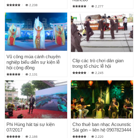
2,238
2,277
Vũ công múa cánh chuyên
Clip các trò chơi dân gian
nghiệp biểu diễn sự kiện lễ
trong tổ chức lễ hội
hội cộng đồng
2,245
2,131
Phi Hùng hát tại sự kiện
Cho thuê ban nhạc Acounstic
07/2017
Sài gòn – liên hệ 0907823444
2,166
2,220