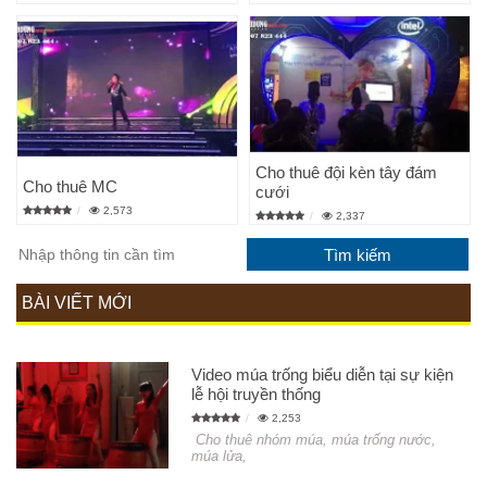
Cho thuê đội kèn tây đám
Cho thuê MC
cưới
2,573
2,337
BÀI VIẾT MỚI
Video múa trống biểu diễn tại sự kiện
lễ hội truyền thống
2,253
Cho thuê nhóm múa, múa trống nước,
múa lửa,