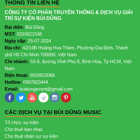
THÔNG TIN LIÊN HỆ
CÔNG TY CỔ PHẦN TRUYỀN THÔNG & DỊCH VỤ GIẢI
TRÍ SỰ KIỆN BÙI DŨNG
Đại diện:
Bùi Dũng
MST:
0310621536
Ngày cấp:
25-07-2024
Địa chỉ:
42/14B Hoàng Hoa Thám, Phường Gia Định, Thành
phố Hồ Chí Minh 700000, Việt Nam
Chi nhánh:
Số 8, đường Vĩnh Phú 8, Bình Hòa, Tp HCM, Việt
Nam
Điện thoại:
0933823068
Hotline:
0907823444
Email:
buidungevent@gmail.com
CÁC DỊCH VỤ TẠI BÙI DŨNG MUSIC
Tổ chức sự kiện
Cho thuê ban nhạc
Cho thuê nhân sự sự kiện