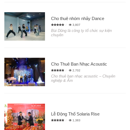
Cho thuê nhóm nhảy Dance
3,807
Bùi Dũng là công ty tổ chức sự kiện
chuyên
Cho Thuê Ban Nhạc Acoustic
2,702
Cho thuê ban nhạc acoustic – Chuyên
nghiệp & Ấm
Lễ Động Thổ Solaria Rise
1,383