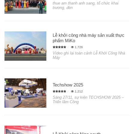
thue am thanh anh sang, tổ chức khai
trương, đèn
Lễ khởi công nhà máy sản xuất thực
phẩm MiKo
1,726
Video ghi lại toàn cảnh Lễ Khởi Công Nhà
Máy
Techshow 2025
1,212
Sáng 27/11, sự kiện TECHSHOW 2025 –
Triển lãm Công