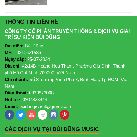
THÔNG TIN LIÊN HỆ
CÔNG TY CỔ PHẦN TRUYỀN THÔNG & DỊCH VỤ GIẢI
TRÍ SỰ KIỆN BÙI DŨNG
Đại diện:
Bùi Dũng
MST:
0310621536
Ngày cấp:
25-07-2024
Địa chỉ:
42/14B Hoàng Hoa Thám, Phường Gia Định, Thành
phố Hồ Chí Minh 700000, Việt Nam
Chi nhánh:
Số 8, đường Vĩnh Phú 8, Bình Hòa, Tp HCM, Việt
Nam
Điện thoại:
0933823068
Hotline:
0907823444
Email:
buidungevent@gmail.com
CÁC DỊCH VỤ TẠI BÙI DŨNG MUSIC