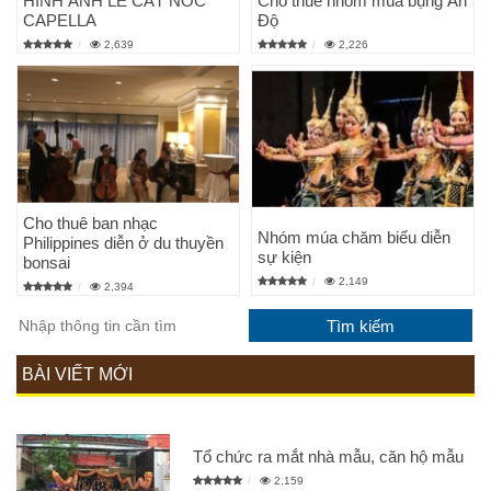
HÌNH ẢNH LỄ CẤT NÓC
Cho thuê nhóm múa bụng Ấn
CAPELLA
Độ
2,639
2,226
Cho thuê ban nhạc
Nhóm múa chăm biểu diễn
Philippines diễn ở du thuyền
sự kiện
bonsai
2,149
2,394
BÀI VIẾT MỚI
Tổ chức ra mắt nhà mẫu, căn hộ mẫu
2,159