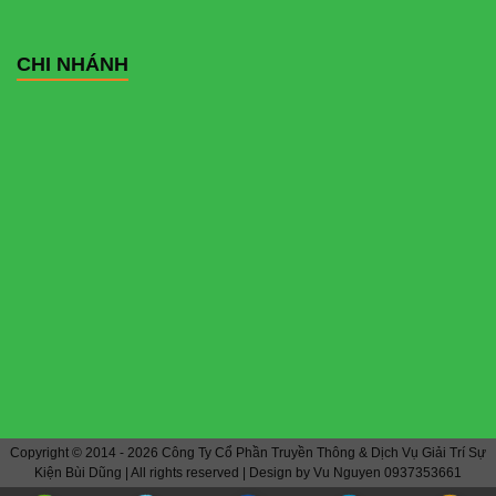
CHI NHÁNH
Copyright © 2014 - 2026
Công Ty Cổ Phần Truyền Thông & Dịch Vụ Giải Trí Sự
Kiện Bùi Dũng | All rights reserved | Design by Vu Nguyen 0937353661