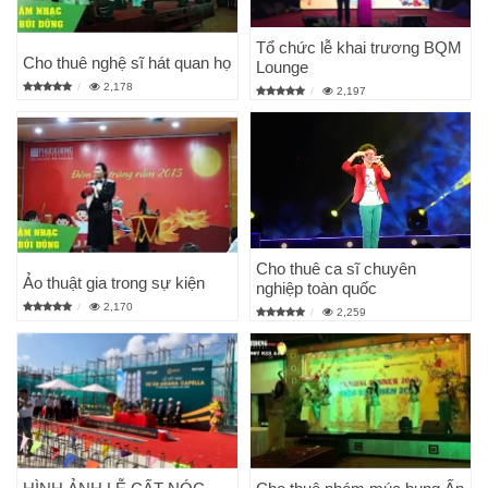
Tổ chức lễ khai trương BQM
Cho thuê nghệ sĩ hát quan họ
Lounge
2,178
2,197
Cho thuê ca sĩ chuyên
Ảo thuật gia trong sự kiện
nghiệp toàn quốc
2,170
2,259