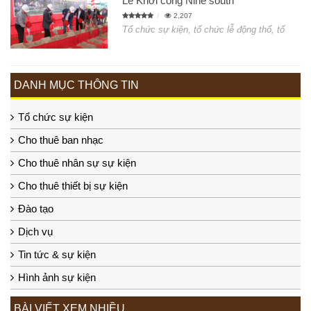
Lễ Khởi công Nine south
2,207
Tổ chức sự kiện, tổ chức lễ động thổ, tổ
DANH MỤC THÔNG TIN
Tổ chức sự kiện
Cho thuê ban nhạc
Cho thuê nhân sự sự kiện
Cho thuê thiết bị sự kiện
Đào tạo
Dịch vụ
Tin tức & sự kiện
Hình ảnh sự kiện
BÀI VIẾT XEM NHIỀU