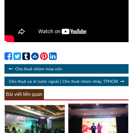
Cho thuê nhóm múa nón
Cho thuê ca sĩ nước ngoài | Cho thuê nhóm nhảy TPHCM
Bài viết liên quan