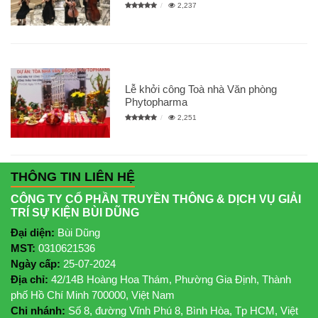
2,237
Lễ khởi công Toà nhà Văn phòng
Phytopharma
2,251
THÔNG TIN LIÊN HỆ
CÔNG TY CỔ PHẦN TRUYỀN THÔNG & DỊCH VỤ GIẢI
TRÍ SỰ KIỆN BÙI DŨNG
Đại diện:
Bùi Dũng
MST:
0310621536
Ngày cấp:
25-07-2024
Địa chỉ:
42/14B Hoàng Hoa Thám, Phường Gia Định, Thành
phố Hồ Chí Minh 700000, Việt Nam
Chi nhánh:
Số 8, đường Vĩnh Phú 8, Bình Hòa, Tp HCM, Việt