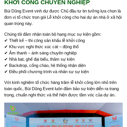
KHỞI CÔNG CHUYÊN NGHIỆP
Bùi Dũng Event vinh dự được Chủ đầu tư tin tưởng lựa chọn là
đơn vị tổ chức trọn gói Lễ khởi công cho hai dự án nhà ở xã hội
quan trọng này.
Chúng tôi đảm nhận toàn bộ hạng mục sự kiện gồm:
✔ Thiết kế – thi công sân khấu lễ khởi công
✔ Khu vực nghi thức xúc cát – động thổ
✔ Âm thanh – ánh sáng chuyên nghiệp
✔ Nhà bạt, ghế đại biểu, thảm sự kiện
✔ Backdrop, cổng chào, hệ thống nhận diện
✔ Điều phối chương trình và nhân sự sự kiện
Với kinh nghiệm tổ chức hàng trăm lễ khởi công lớn nhỏ trên
toàn quốc, Bùi Dũng Event luôn đảm bảo sự kiện diễn ra trang
trọng, chuẩn nghi thức và thể hiện được tầm vóc của dự án.