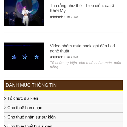
Thà rằng như thế – biểu diễn: ca sĩ
Khởi My
2,146
Video nhóm múa backlight đèn Led
nghệ thuật
2,341
Tổ chức sự kiện, cho thuê nhóm múa, múa
trống
DANH MỤC THÔNG TIN
Tổ chức sự kiện
Cho thuê ban nhạc
Cho thuê nhân sự sự kiện
Cho thuê thiết bị sự kiện