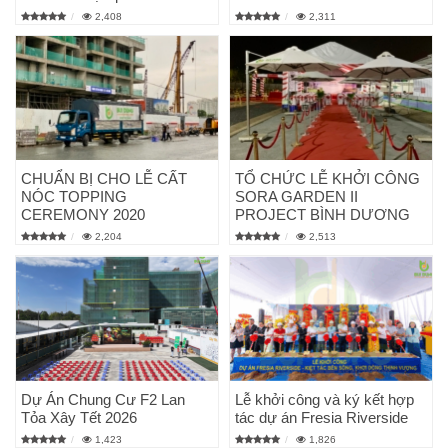
2,408
2,311
CHUẨN BỊ CHO LỄ CẤT
TỔ CHỨC LỄ KHỞI CÔNG
NÓC TOPPING
SORA GARDEN II
CEREMONY 2020
PROJECT BÌNH DƯƠNG
2,204
2,513
Dự Án Chung Cư F2 Lan
Lễ khởi công và ký kết hợp
Tỏa Xây Tết 2026
tác dự án Fresia Riverside
1,423
1,826