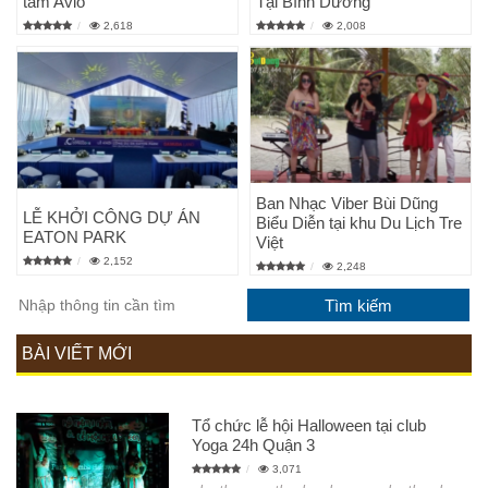
tâm Avio
Tại Bình Dương
2,618
2,008
Ban Nhạc Viber Bùi Dũng
LỄ KHỞI CÔNG DỰ ÁN
Biểu Diễn tại khu Du Lịch Tre
EATON PARK
Việt
2,152
2,248
BÀI VIẾT MỚI
Tổ chức lễ hội Halloween tại club
Yoga 24h Quận 3
3,071