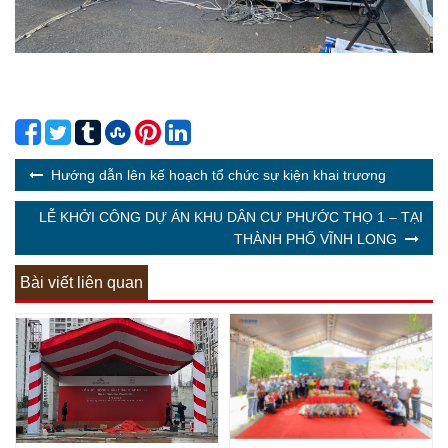
Hướng dẫn lên kế hoạch tổ chức sự kiện khai trương
LỄ KHỞI CÔNG DỰ ÁN KHU DÂN CƯ PHƯỚC THỌ 1 – TẠI
THÀNH PHỐ VĨNH LONG
Bài viết liên quan