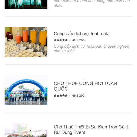
cho thue am thanh anh sang, cho thue ban
nhac
Cung cấp dịch vụ Teabreak
2,265
Cung cấp dịch vụ Teabreak chuyên nghiệp
cho sự kiện
CHO THUÊ CỔNG HƠI TOÀN
QUỐC
2,292
Cho Thuê Thiết Bị Sự Kiện Trọn Gói |
Bùi Dũng Event