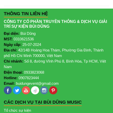
THÔNG TIN LIÊN HỆ
CÔNG TY CỔ PHẦN TRUYỀN THÔNG & DỊCH VỤ GIẢI
TRÍ SỰ KIỆN BÙI DŨNG
Đại diện:
Bùi Dũng
MST:
0310621536
Ngày cấp:
25-07-2024
Địa chỉ:
42/14B Hoàng Hoa Thám, Phường Gia Định, Thành
phố Hồ Chí Minh 700000, Việt Nam
Chi nhánh:
Số 8, đường Vĩnh Phú 8, Bình Hòa, Tp HCM, Việt
Nam
Điện thoại:
0933823068
Hotline:
0907823444
Email:
buidungevent@gmail.com
CÁC DỊCH VỤ TẠI BÙI DŨNG MUSIC
Tổ chức sự kiện