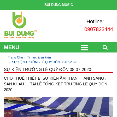
BÙI DŨNG MUSIC
Hotline:
0907823444
MENU
Trang Chủ
Tin tức & sự kiện
SỰ KIỆN TRƯỜNG LÊ QUÝ ĐÔN 08-07-2020
SỰ KIỆN TRƯỜNG LÊ QUÝ ĐÔN 08-07-2020
CHO THUÊ THIẾT BỊ SỰ KIỆN ÂM THANH , ÁNH SÁNG ,
SÂN KHẤU … TẠI LỄ TỔNG KẾT TRƯỜNG LÊ QUÝ ĐÔN
2020