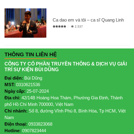
Ca dao em và tôi – ca sĩ Quang Linh
2,537
THÔNG TIN LIÊN HỆ
CÔNG TY CỔ PHẦN TRUYỀN THÔNG & DỊCH VỤ GIẢI
TRÍ SỰ KIỆN BÙI DŨNG
Đại diện:
Bùi Dũng
MST:
0310621536
Ngày cấp:
25-07-2024
Địa chỉ:
42/14B Hoàng Hoa Thám, Phường Gia Định, Thành
phố Hồ Chí Minh 700000, Việt Nam
Chi nhánh:
Số 8, đường Vĩnh Phú 8, Bình Hòa, Tp HCM, Việt
Nam
Điện thoại:
0933823068
Hotline:
0907823444