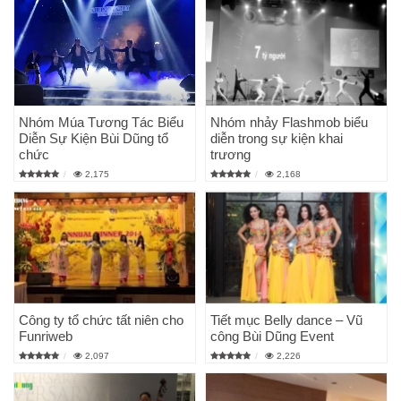
Nhóm Múa Tương Tác Biểu
Nhóm nhảy Flashmob biểu
Diễn Sự Kiện Bùi Dũng tổ
diễn trong sự kiện khai
chức
trương
2,175
2,168
Công ty tổ chức tất niên cho
Tiết mục Belly dance – Vũ
Funriweb
công Bùi Dũng Event
2,097
2,226