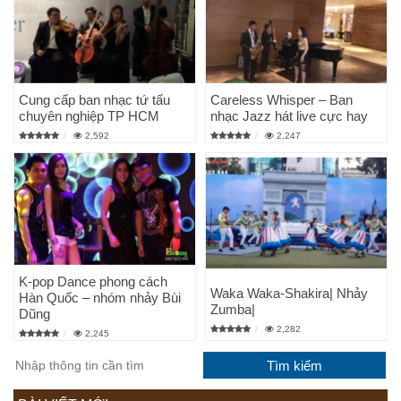
Cung cấp ban nhạc tứ tấu
Careless Whisper – Ban
chuyên nghiệp TP HCM
nhạc Jazz hát live cực hay
2,592
2,247
K-pop Dance phong cách
Waka Waka-Shakira| Nhảy
Hàn Quốc – nhóm nhảy Bùi
Zumba|
Dũng
2,282
2,245