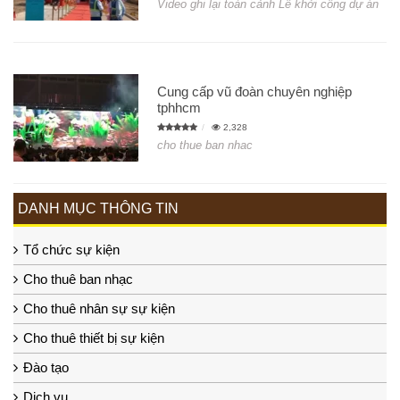
Video ghi lại toàn cảnh Lễ khởi công dự án
Cung cấp vũ đoàn chuyên nghiệp
tphhcm
2,328
cho thue ban nhac
DANH MỤC THÔNG TIN
Tổ chức sự kiện
Cho thuê ban nhạc
Cho thuê nhân sự sự kiện
Cho thuê thiết bị sự kiện
Đào tạo
Dịch vụ