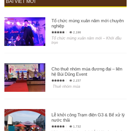
BÀI VIẾT MỚI
Tổ chức mùng xuân năm mới chuyên
nghiệp
2,196
Tổ chức mừng xuân năm mới – Khởi đầu
trọn
Cho thuê nhóm múa đương đại – liên
hệ Bùi Dũng Event
2,157
Thuê nhóm múa
Lễ khởi công Trạm điện G3 & Bể xử lý
nước thải
1,732