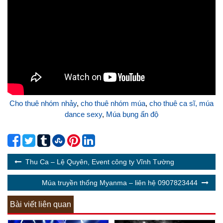
Cho thuê nhóm nhảy
,
cho thuê nhóm múa
,
cho thuê ca sĩ,
múa
dance sexy
,
Múa bụng ấn độ
Thu Ca – Lệ Quyên, Event công ty Vĩnh Tường
Múa truyền thống Myanma – liên hệ 0907823444
Bài viết liên quan