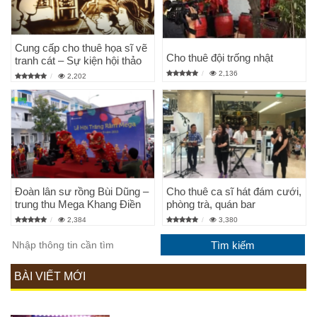
Cung cấp cho thuê họa sĩ vẽ
Cho thuê đội trống nhật
tranh cát – Sự kiện hội thảo
2,136
2,202
Đoàn lân sư rồng Bùi Dũng –
Cho thuê ca sĩ hát đám cưới,
trung thu Mega Khang Điền
phòng trà, quán bar
2,384
3,380
BÀI VIẾT MỚI