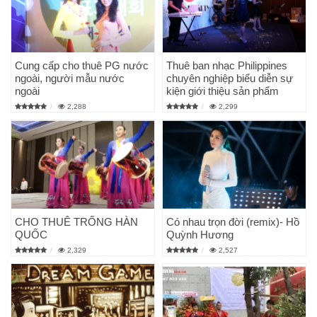
Cung cấp cho thuê PG nước
Thuê ban nhạc Philippines
ngoài, người mẫu nước
chuyên nghiệp biểu diễn sự
ngoài
kiện giới thiệu sản phẩm
2,288
2,299
CHO THUÊ TRỐNG HÀN
Có nhau trọn đời (remix)- Hồ
QUỐC
Quỳnh Hương
2,329
2,527