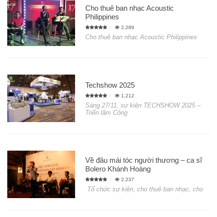
Cho thuê ban nhạc Acoustic
Philippines
2,289
Cho thuê ban nhạc Acoustic Philippines
Techshow 2025
1,212
Sáng 27/11, sự kiện TECHSHOW 2025 –
Triển lãm Công
Về đâu mái tóc người thương – ca sĩ
Bolero Khánh Hoàng
2,237
Tổ chức sự kiện, cho thuê ban nhạc, cho