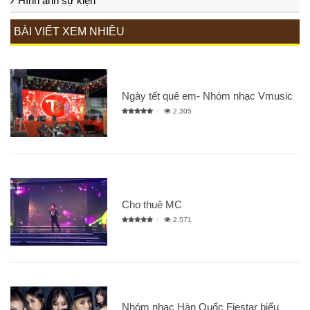
Hình ảnh sự kiện
BÀI VIẾT XEM NHIỀU
Ngày tết quê em- Nhóm nhạc Vmusic
2,305
Cho thuê MC
2,571
Nhóm nhac Hàn Quốc Fiestar biểu