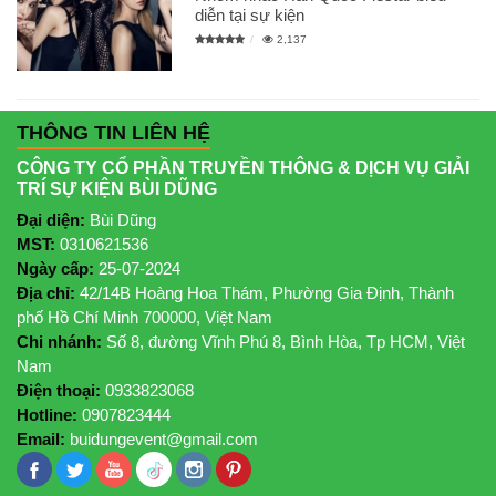
diễn tại sự kiện
2,137
THÔNG TIN LIÊN HỆ
CÔNG TY CỔ PHẦN TRUYỀN THÔNG & DỊCH VỤ GIẢI
TRÍ SỰ KIỆN BÙI DŨNG
Đại diện:
Bùi Dũng
MST:
0310621536
Ngày cấp:
25-07-2024
Địa chỉ:
42/14B Hoàng Hoa Thám, Phường Gia Định, Thành
phố Hồ Chí Minh 700000, Việt Nam
Chi nhánh:
Số 8, đường Vĩnh Phú 8, Bình Hòa, Tp HCM, Việt
Nam
Điện thoại:
0933823068
Hotline:
0907823444
Email:
buidungevent@gmail.com