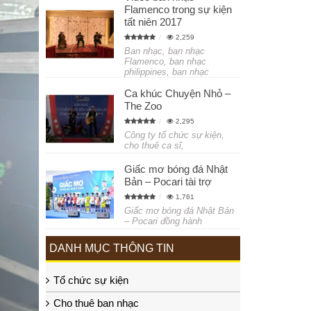
Flamenco trong sự kiện
tất niên 2017
2,259
Ban nhạc, ban nhạc
Flamenco, ban nhạc
philippines, ban nhạc
Ca khúc Chuyện Nhỏ –
The Zoo
2,295
Công ty tổ chức sự kiện,
cho thuê ca sĩ,
Giấc mơ bóng đá Nhật
Bản – Pocari tài trợ
1,761
Giấc mơ bóng đá Nhật Bản
– Pocari đồng hành
DANH MỤC THÔNG TIN
Tổ chức sự kiện
Cho thuê ban nhạc