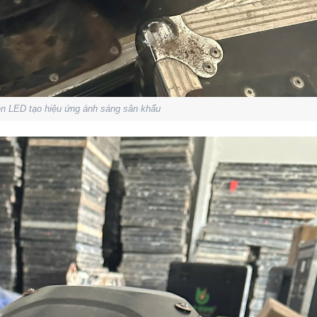
èn LED tạo hiệu ứng ánh sáng sân khấu