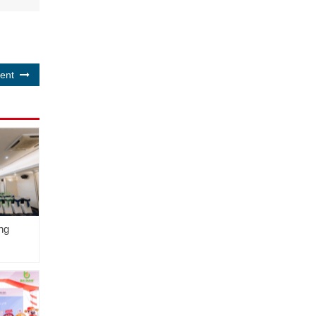
vent
ng