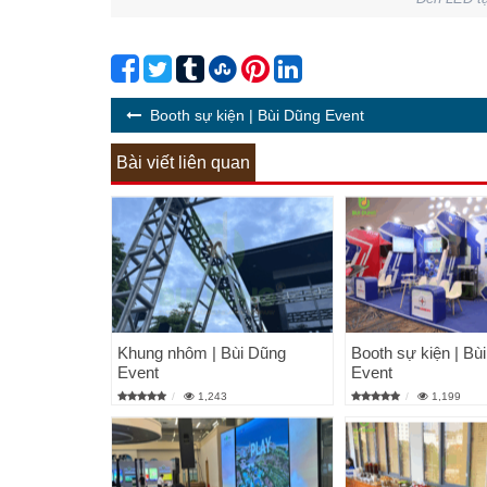
Booth sự kiện | Bùi Dũng Event
Bài viết liên quan
Khung nhôm | Bùi Dũng
Booth sự kiện | Bù
Event
Event
1,243
1,199