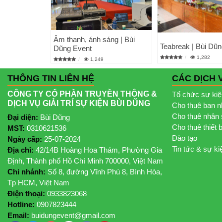
Âm thanh, ánh sáng | Bùi
Teabreak | Bùi Dũ
Dũng Event
1,282
1,249
THÔNG TIN LIÊN HỆ
CÁC DỊCH 
CÔNG TY CỔ PHẦN TRUYỀN THÔNG &
Tổ chức sự ki
DỊCH VỤ GIẢI TRÍ SỰ KIỆN BÙI DŨNG
Cho thuê ban 
Cho thuê nhân 
Đại diện:
Bùi Dũng
Cho thuê thiết 
MST:
0310621536
Đào tạo
Ngày cấp:
25-07-2024
Tin tức & sự ki
Địa chỉ:
42/14B Hoàng Hoa Thám, Phường Gia
Định, Thành phố Hồ Chí Minh 700000, Việt Nam
Chi nhánh:
Số 8, đường Vĩnh Phú 8, Bình Hòa,
Tp HCM, Việt Nam
Điện thoại:
0933823068
Hotline:
0907823444
Email:
buidungevent@gmail.com