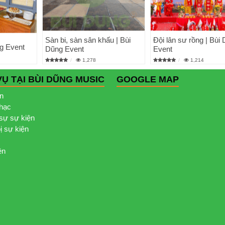
Sàn bi, sàn sân khấu | Bùi
Đội lân sư rồng | Bùi
ng Event
Dũng Event
Event
1,278
1,214
VỤ TẠI BÙI DŨNG MUSIC
GOOGLE MAP
ện
nhạc
sự sự kiện
bị sự kiện
ện