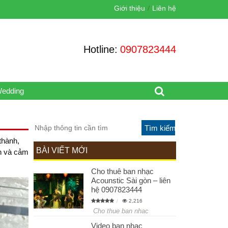
Giới thiệu
Liên hệ
Hotline:
0907823444
Wedding
thành,
BÀI VIẾT MỚI
an và cảm
Cho thuê ban nhạc
Acounstic Sài gòn – liên
hệ 0907823444
2,216
Cho thue ban nhac
Video ban nhạc