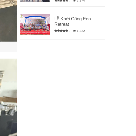
2,174
Lễ Khởi Công Eco
Retreat
1,222