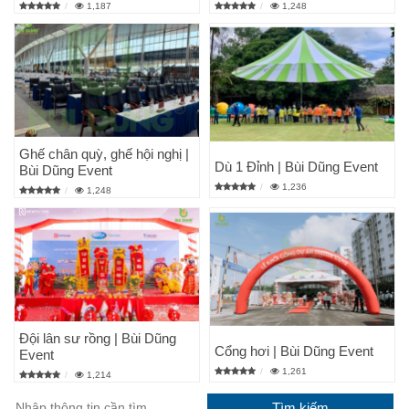
1,187
1,248
Ghế chân quỳ, ghế hội nghị |
Dù 1 Đỉnh | Bùi Dũng Event
Bùi Dũng Event
1,236
1,248
Đội lân sư rồng | Bùi Dũng
Cổng hơi | Bùi Dũng Event
Event
1,261
1,214