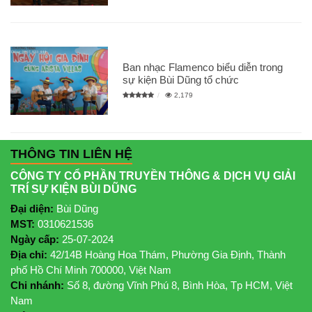
Ban nhạc Flamenco biểu diễn trong
sự kiện Bùi Dũng tổ chức
2,179
THÔNG TIN LIÊN HỆ
CÔNG TY CỔ PHẦN TRUYỀN THÔNG & DỊCH VỤ GIẢI
TRÍ SỰ KIỆN BÙI DŨNG
Đại diện:
Bùi Dũng
MST:
0310621536
Ngày cấp:
25-07-2024
Địa chỉ:
42/14B Hoàng Hoa Thám, Phường Gia Định, Thành
phố Hồ Chí Minh 700000, Việt Nam
Chi nhánh:
Số 8, đường Vĩnh Phú 8, Bình Hòa, Tp HCM, Việt
Nam