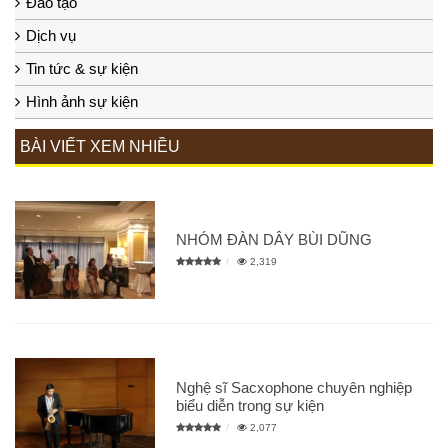
Đào tạo
Dịch vụ
Tin tức & sự kiện
Hình ảnh sự kiện
BÀI VIẾT XEM NHIỀU
NHÓM ĐÀN DÂY BÙI DŨNG
2,319
Nghệ sĩ Sacxophone chuyên nghiệp
biểu diễn trong sự kiện
2,077