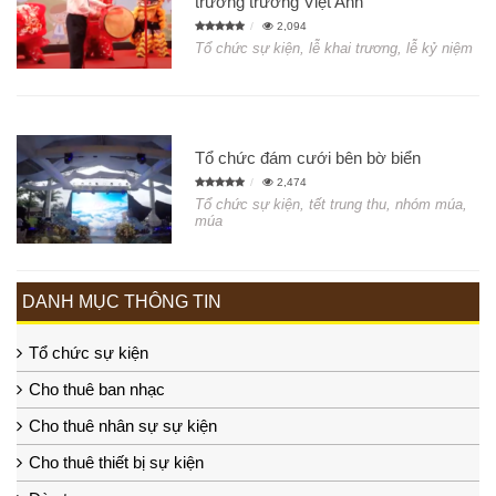
trương trường Việt Anh
2,094
Tổ chức sự kiện, lễ khai trương, lễ kỷ niệm
Tổ chức đám cưới bên bờ biển
2,474
Tổ chức sự kiện, tết trung thu, nhóm múa,
múa
DANH MỤC THÔNG TIN
Tổ chức sự kiện
Cho thuê ban nhạc
Cho thuê nhân sự sự kiện
Cho thuê thiết bị sự kiện