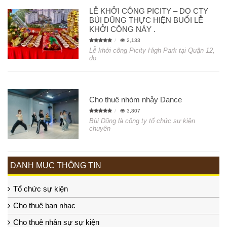
LỄ KHỞI CÔNG PICITY – DO CTY
BÙI DŨNG THỰC HIỆN BUỔI LỄ
KHỞI CÔNG NÀY .
2,133
Lễ khởi công Picity High Park tại Quận 12,
do
Cho thuê nhóm nhảy Dance
3,807
Bùi Dũng là công ty tổ chức sự kiện
chuyên
DANH MỤC THÔNG TIN
Tổ chức sự kiện
Cho thuê ban nhạc
Cho thuê nhân sự sự kiện