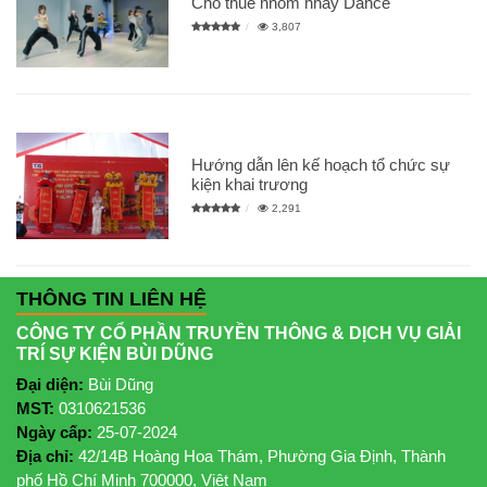
Cho thuê nhóm nhảy Dance
3,807
Hướng dẫn lên kế hoạch tổ chức sự
kiện khai trương
2,291
THÔNG TIN LIÊN HỆ
CÔNG TY CỔ PHẦN TRUYỀN THÔNG & DỊCH VỤ GIẢI
TRÍ SỰ KIỆN BÙI DŨNG
Đại diện:
Bùi Dũng
MST:
0310621536
Ngày cấp:
25-07-2024
Địa chỉ:
42/14B Hoàng Hoa Thám, Phường Gia Định, Thành
phố Hồ Chí Minh 700000, Việt Nam