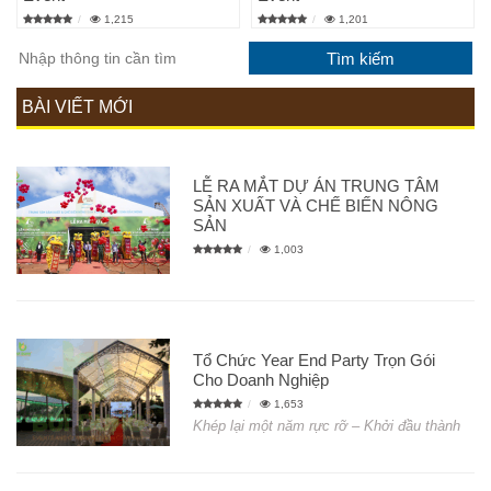
1,215
1,201
BÀI VIẾT MỚI
LỄ RA MẮT DỰ ÁN TRUNG TÂM
SẢN XUẤT VÀ CHẾ BIẾN NÔNG
SẢN
1,003
Tổ Chức Year End Party Trọn Gói
Cho Doanh Nghiệp
1,653
Khép lại một năm rực rỡ – Khởi đầu thành