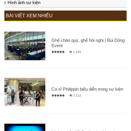
Hình ảnh sự kiện
BÀI VIẾT XEM NHIỀU
Ghế chân quỳ, ghế hội nghị | Bùi Dũng
Event
1,249
Ca sĩ Philippin biểu diễn trong sự kiện
2,112