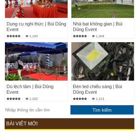
Dụng cụ nghi thức | Bùi Dũng
Nhà bạt không gian | Bùi
Event
Dũng Event
1,183
1,309
Dù lệch tâm | Bùi Dũng
Đèn led chiếu sáng | Bùi
Event
Dũng Event
1,202
1,213
BÀI VIẾT MỚI