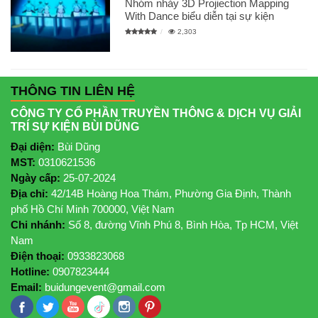
Nhóm nhảy 3D Projiection Mapping
With Dance biểu diễn tại sự kiện
2,303
THÔNG TIN LIÊN HỆ
CÔNG TY CỔ PHẦN TRUYỀN THÔNG & DỊCH VỤ GIẢI
TRÍ SỰ KIỆN BÙI DŨNG
Đại diện:
Bùi Dũng
MST:
0310621536
Ngày cấp:
25-07-2024
Địa chỉ:
42/14B Hoàng Hoa Thám, Phường Gia Định, Thành
phố Hồ Chí Minh 700000, Việt Nam
Chi nhánh:
Số 8, đường Vĩnh Phú 8, Bình Hòa, Tp HCM, Việt
Nam
Điện thoại:
0933823068
Hotline:
0907823444
Email:
buidungevent@gmail.com