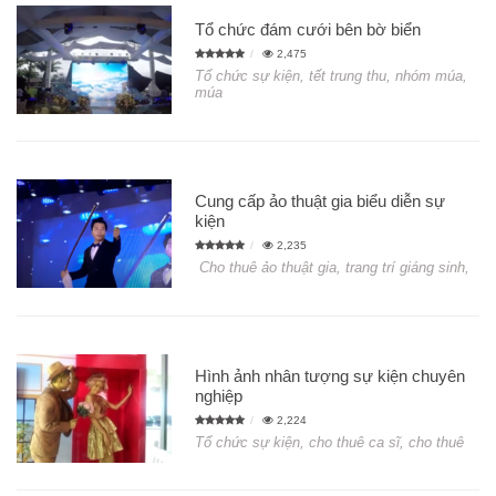
Tổ chức đám cưới bên bờ biển
2,475
Tổ chức sự kiện, tết trung thu, nhóm múa,
múa
Cung cấp ảo thuật gia biểu diễn sự
kiện
2,235
Cho thuê ảo thuật gia, trang trí giáng sinh,
Hình ảnh nhân tượng sự kiện chuyên
nghiệp
2,224
Tổ chức sự kiện, cho thuê ca sĩ, cho thuê