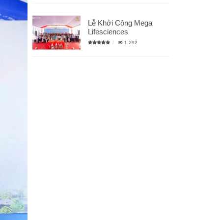
Lễ Khởi Công Mega
Lifesciences
1,292