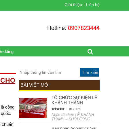
Giới thiệu
Liên hệ
Hotline:
0907823444
Wedding
 CHO
BÀI VIẾT MỚI
TỔ CHỨC SỰ KIỆN LỄ
KHÁNH THÀNH
 là công
2,175
n quốc.
Nhận tổ chức LỄ KHÁNH
THÀNH – KHỞI CÔNG …
ợc chuẩn
Ban nhạc Acoustics Sài