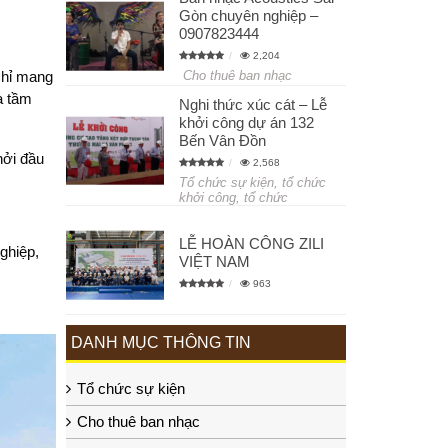
Gòn chuyên nghiệp –
0907823444
2,204
chỉ mang
Cho thuê ban nhạc
à tầm
Nghi thức xúc cát – Lễ
khởi công dự án 132
Bến Vân Đồn
hởi đầu
2,568
Tổ chức sự kiện, tổ chức
khởi công, tổ chức
LỄ HOÀN CÔNG ZILI
ghiệp,
VIỆT NAM
963
DANH MỤC THÔNG TIN
Tổ chức sự kiện
Cho thuê ban nhạc