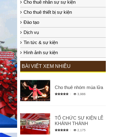
Cho thuê nhân sự sự kiện
Cho thuê thiết bị sự kiện
Đào tạo
Dịch vụ
Tin tức & sự kiện
Hình ảnh sự kiện
BÀI VIẾT XEM NHIỀU
Cho thuê nhóm múa lửa
3,986
TỔ CHỨC SỰ KIỆN LỄ
KHÁNH THÀNH
2,175