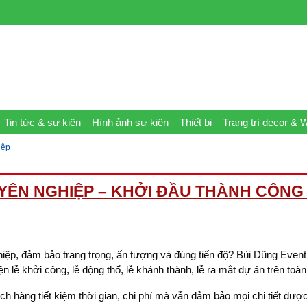
Tin tức & sự kiện
Hình ảnh sự kiện
Thiết bị
Trang trí decor & 
iệp
YÊN NGHIỆP – KHỞI ĐẦU THÀNH CÔNG
iệp, đảm bảo trang trọng, ấn tượng và đúng tiến độ? Bùi Dũng Event
n lễ khởi công, lễ động thổ, lễ khánh thành, lễ ra mắt dự án trên toà
ách hàng tiết kiệm thời gian, chi phí mà vẫn đảm bảo mọi chi tiết đư