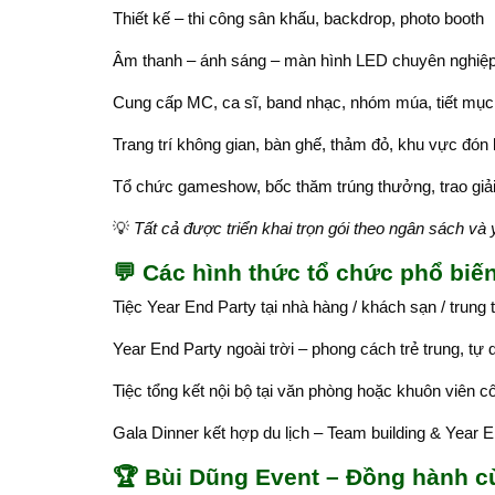
Thiết kế – thi công sân khấu, backdrop, photo booth
Âm thanh – ánh sáng – màn hình LED chuyên nghiệp
Cung cấp MC, ca sĩ, band nhạc, nhóm múa, tiết mục g
Trang trí không gian, bàn ghế, thảm đỏ, khu vực đón
Tổ chức gameshow, bốc thăm trúng thưởng, trao giả
💡
Tất cả được triển khai trọn gói theo ngân sách và
💬
Các hình thức tổ chức phổ biế
Tiệc Year End Party tại nhà hàng / khách sạn / trung 
Year End Party ngoài trời – phong cách trẻ trung, tự 
Tiệc tổng kết nội bộ tại văn phòng hoặc khuôn viên c
Gala Dinner kết hợp du lịch – Team building & Year 
🏆
Bùi Dũng Event – Đồng hành c