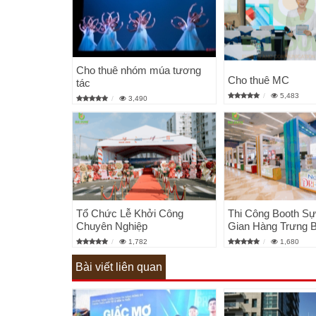
Cho thuê nhóm múa tương
Cho thuê MC
tác
5,483
3,490
Tổ Chức Lễ Khởi Công
Thi Công Booth Sự
Chuyên Nghiệp
Gian Hàng Trưng 
1,782
1,680
Bài viết liên quan