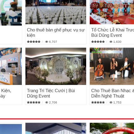
Cho thuê bàn ghế phục vụ sự
Tổ Chức Lễ Khai Trư
kiện
Bùi Dũng Event
6,707
1,630
 Kiện,
Trang Trí Tiệc Cưới | Bùi
Cho Thuê Ban Nhạc &
Bày
Dũng Event
Diễn Nghệ Thuật
2,706
1,753