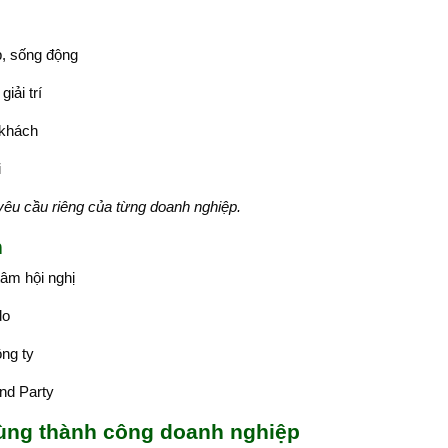
, sống động
iải trí
 khách
i
 yêu cầu riêng của từng doanh nghiệp.
n
tâm hội nghị
do
ông ty
End Party
ùng thành công doanh nghiệp