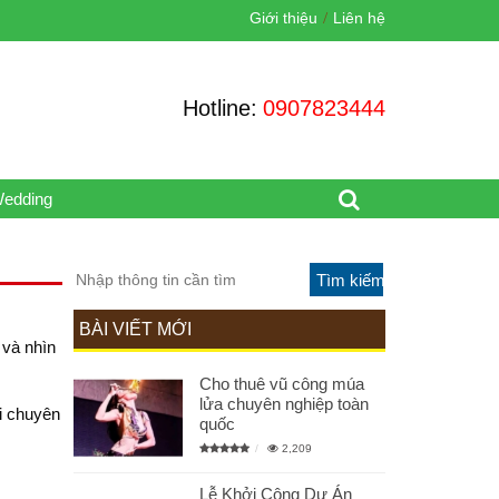
Giới thiệu
Liên hệ
Hotline:
0907823444
Wedding
BÀI VIẾT MỚI
 và nhìn
Cho thuê vũ công múa
lửa chuyên nghiệp toàn
i chuyên
quốc
2,209
Lễ Khởi Công Dự Án