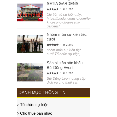
SETIA GARDENS
1,276
Chi tiết về sự kiện này:
https://buidungmusic.com/le-
khoi-cong-du-an-setia-
gardens/
Nhóm múa sự kiện tiệc
cưới
2,240
nhóm múa sự kiện tiệc
cưới Tổ chức sự kiện,
Sàn bi, sàn sân khấu |
Bùi Dũng Event
1,276
Bùi Dũng Event cung cấp
dịch vụ cho thuê sàn
DANH MỤC THÔNG TIN
Tổ chức sự kiện
Cho thuê ban nhạc