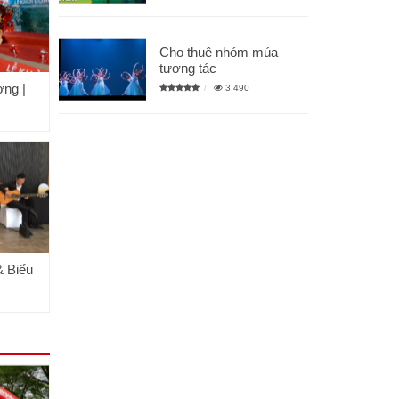
Cho thuê nhóm múa
tương tác
ơng |
3,490
 Biểu