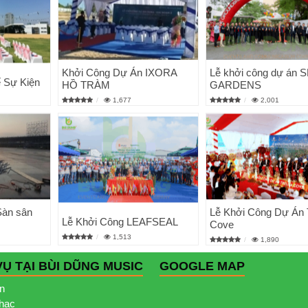
Khởi Công Dự Án IXORA
Lễ khởi công dự án 
 Sự Kiện
HỒ TRÀM
GARDENS
1,677
2,001
Sàn sân
Lễ Khởi Công Dự Án T
Lễ Khởi Công LEAFSEAL
Cove
1,513
1,890
VỤ TẠI BÙI DŨNG MUSIC
GOOGLE MAP
ện
nhạc