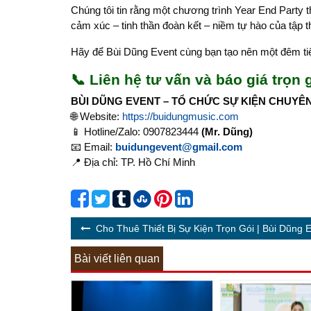
Chúng tôi tin rằng một chương trình Year End Party 
cảm xúc – tinh thần đoàn kết – niềm tự hào của tập t
Hãy để Bùi Dũng Event cùng bạn tạo nên một đêm tiệ
📞
Liên hệ tư vấn và báo giá trọn 
BÙI DŨNG EVENT – TỔ CHỨC SỰ KIỆN CHUYÊ
🌐 Website:
https://buidungmusic.com
📱 Hotline/Zalo: 0907823444
(Mr. Dũng)
📧 Email:
buidungevent@gmail.com
📍 Địa chỉ: TP. Hồ Chí Minh
Cho Thuê Thiết Bị Sự Kiện Trọn Gói | Bùi Dũng 
Bài viết liên quan