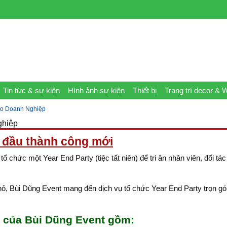
Tin tức & sự kiện
Hình ảnh sự kiện
Thiết bị
Trang trí decor & 
ho Doanh Nghiệp
ghiệp
i đầu thành công mới
chức một Year End Party (tiệc tất niên) để tri ân nhân viên, đối tác
hỏ, Bùi Dũng Event mang đến dịch vụ tổ chức Year End Party trọn gó
y của Bùi Dũng Event gồm: