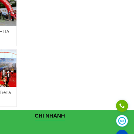
SETIA
rellia
CHI NHÁNH