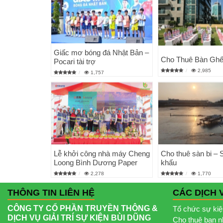
Giấc mơ bóng đá Nhật Bản –
Cho Thuê Bàn Ghế
Pocari tài trợ
2,985
1,757
Lễ khởi công nhà máy Cheng
Cho thuê sàn bi – 
Loong Bình Dương Paper
khấu
2,278
1,770
THÔNG TIN LIÊN HỆ
CÁC DỊCH 
CÔNG TY CỔ PHẦN TRUYỀN THÔNG &
Tổ chức sự ki
DỊCH VỤ GIẢI TRÍ SỰ KIỆN BÙI DŨNG
Cho thuê ban 