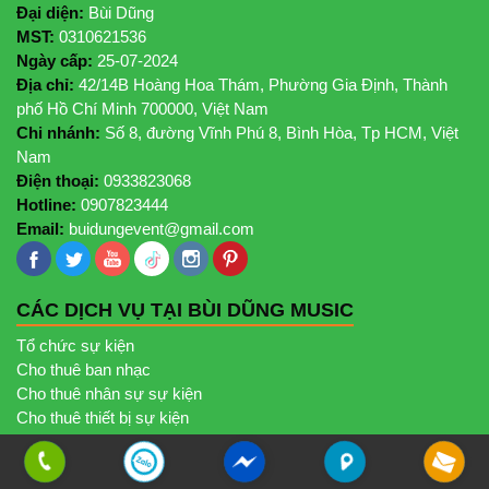
Đại diện:
Bùi Dũng
MST:
0310621536
Ngày cấp:
25-07-2024
Địa chỉ:
42/14B Hoàng Hoa Thám, Phường Gia Định, Thành
phố Hồ Chí Minh 700000, Việt Nam
Chi nhánh:
Số 8, đường Vĩnh Phú 8, Bình Hòa, Tp HCM, Việt
Nam
Điện thoại:
0933823068
Hotline:
0907823444
Email:
buidungevent@gmail.com
CÁC DỊCH VỤ TẠI BÙI DŨNG MUSIC
Tổ chức sự kiện
Cho thuê ban nhạc
Cho thuê nhân sự sự kiện
Cho thuê thiết bị sự kiện
Đào tạo
Tin tức & sự kiện