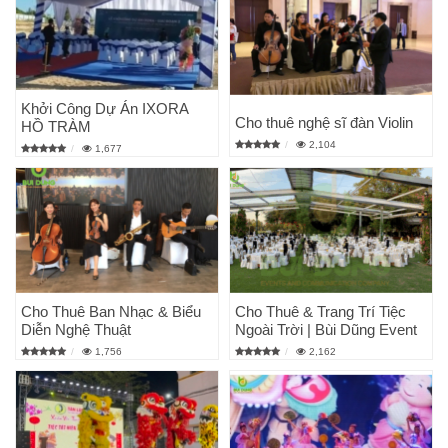
Khởi Công Dự Án IXORA
Cho thuê nghệ sĩ đàn Violin
HỒ TRÀM
2,104
1,677
Cho Thuê Ban Nhạc & Biểu
Cho Thuê & Trang Trí Tiệc
Diễn Nghệ Thuật
Ngoài Trời | Bùi Dũng Event
1,756
2,162