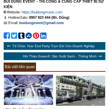
BÙI DŨNG EVENT – THI CÔNG & CUNG CẤP THIẾT BỊ SỰ
KIỆN
🌐 Website:
https://buidungmusic.com
📱 Hotline/Zalo:
0907 823 444 (Mr. Dũng)
📧 Email:
buidungevent@gmail.com
Tổ Chức Year End Party Trọn Gói Cho Doanh Nghiệp
Hội Thảo GreenX: Sản Xuất Xanh - Thông Minh
Bài viết liên quan