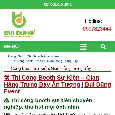
BÙI DŨNG MUSIC
Hotline:
0907823444
MENU
Trang Chủ
Cho thuê thiết bị sự kiện
Thi Công Booth Sự Kiện, Gian Hàng Trưng Bày
Thi Công Booth Sự Kiện, Gian Hàng Trưng Bày
🛠️
Thi Công Booth Sự Kiện – Gian
Hàng Trưng Bày Ấn Tượng | Bùi Dũng
Event
🎪
Thi công booth sự kiện chuyên
nghiệp, thu hút mọi ánh nhìn
Một gian hàng đẹp và chỉn chu chính là yếu tố giúp thương hiệu