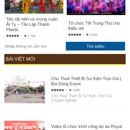
Tiệc tất niên và mừng xuân
Tổ chức Tết Trung Thu cho
Ất Tỵ – Tân Lập Thành
thiếu nhi
Plastic
2,052
1,754
BÀI VIẾT MỚI
Cho Thuê Thiết Bị Sự Kiện Trọn Gói |
Bùi Dũng Event
1,947
Cho Thuê Thiết Bị Sự Kiện Trọn Gói
Chuyên Nghiệp
Video tổ chức khởi công dự án Royal