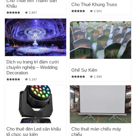
Cho Thuê Âm Thanh Sân
Cho Thuê Khung Truss
Khấu
2,501
2,867
Dịch vụ trang trí đám cưới
chuyên nghiệp – Wedding
Ghế Sự Kiện
Decoration
1,585
5,187
Cho thuê đèn Led sân khấu
Cho thuê màn chiếu máy
tổ chức sự kiện
chiếu