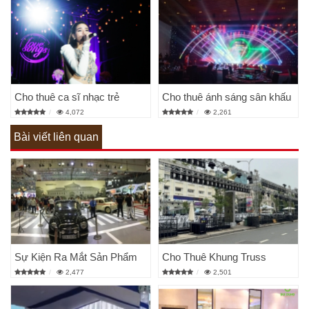
Cho thuê ca sĩ nhạc trẻ
Cho thuê ánh sáng sân khấu
4,072
2,261
Bài viết liên quan
Sự Kiện Ra Mắt Sản Phẩm
Cho Thuê Khung Truss
2,477
2,501