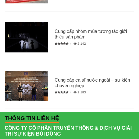
Cung cấp nhóm múa tương tác giới
thiệu sản phẩm
2,142
Cung cấp ca sĩ nước ngoài – sự kiện
chuyên nghiệp
2,183
THÔNG TIN LIÊN HỆ
CÔNG TY CỔ PHẦN TRUYỀN THÔNG & DỊCH VỤ GIẢI
TRÍ SỰ KIỆN BÙI DŨNG