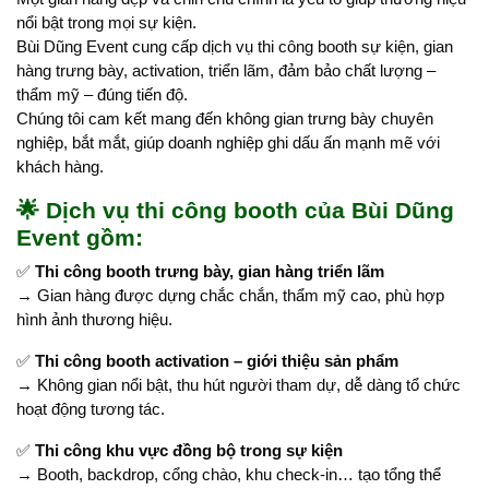
nổi bật trong mọi sự kiện.
Bùi Dũng Event cung cấp dịch vụ thi công booth sự kiện, gian
hàng trưng bày, activation, triển lãm, đảm bảo chất lượng –
thẩm mỹ – đúng tiến độ.
Chúng tôi cam kết mang đến không gian trưng bày chuyên
nghiệp, bắt mắt, giúp doanh nghiệp ghi dấu ấn mạnh mẽ với
khách hàng.
🌟
Dịch vụ thi công booth của Bùi Dũng
Event gồm:
✅
Thi công booth trưng bày, gian hàng triển lãm
→ Gian hàng được dựng chắc chắn, thẩm mỹ cao, phù hợp
hình ảnh thương hiệu.
✅
Thi công booth activation – giới thiệu sản phẩm
→ Không gian nổi bật, thu hút người tham dự, dễ dàng tổ chức
hoạt động tương tác.
✅
Thi công khu vực đồng bộ trong sự kiện
→ Booth, backdrop, cổng chào, khu check-in… tạo tổng thể