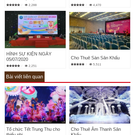
2,288
4,470
HÌNH SỰ KIỆN NGÀY
Cho Thuê Sàn Sân Khấu
05/07/2020
5,511
2,251
Bài viết liên quan
Tổ chức Tết Trung Thu cho
Cho Thuê Âm Thanh Sân
thiếu nhi
Khấu