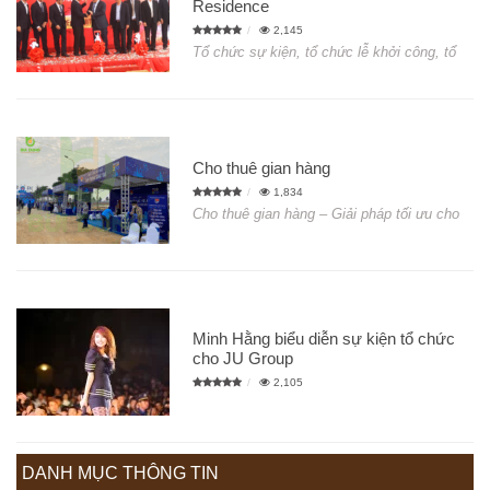
Residence
2,145
Tổ chức sự kiện, tổ chức lễ khởi công, tổ
Cho thuê gian hàng
1,834
Cho thuê gian hàng – Giải pháp tối ưu cho
Minh Hằng biểu diễn sự kiện tổ chức
cho JU Group
2,105
DANH MỤC THÔNG TIN