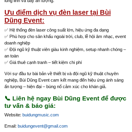
lung linh và đầy ấn tượng.
Ưu điểm dịch vụ đèn laser tại Bùi
Dũng Event:
✅ Hệ thống đèn laser công suất lớn, hiệu ứng đa dạng
✅ Phù hợp cho sân khấu ngoài trời, club, lễ hội âm nhạc, event
doanh nghiệp
✅ Đội ngũ kỹ thuật viên giàu kinh nghiệm, setup nhanh chóng –
an toàn
✅ Giá thuê cạnh tranh – tiết kiệm chi phí
Với sự đầu tư bài bản về thiết bị và đội ngũ kỹ thuật chuyên
nghiệp, Bùi Dũng Event cam kết mang đến hiệu ứng ánh sáng
ấn tượng – hiện đại – bùng nổ cảm xúc cho khán giả.
📞 Liên hệ ngay
Bùi Dũng Event
để được
tư vấn & báo giá:
Website:
buidungmusic.com
Email:
buidungevent@gmail.com