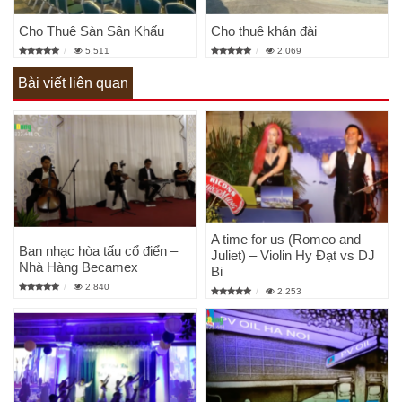
Cho Thuê Sàn Sân Khấu
Cho thuê khán đài
5,511
2,069
Bài viết liên quan
A time for us (Romeo and
Ban nhạc hòa tấu cổ điển –
Juliet) – Violin Hy Đạt vs DJ
Nhà Hàng Becamex
Bi
2,840
2,253