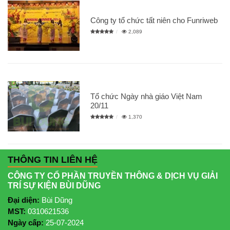
Công ty tổ chức tất niên cho Funriweb
2,089
Tổ chức Ngày nhà giáo Việt Nam
20/11
1,370
THÔNG TIN LIÊN HỆ
CÔNG TY CỔ PHẦN TRUYỀN THÔNG & DỊCH VỤ GIẢI
TRÍ SỰ KIỆN BÙI DŨNG
Đại diện:
Bùi Dũng
MST:
0310621536
Ngày cấp:
25-07-2024