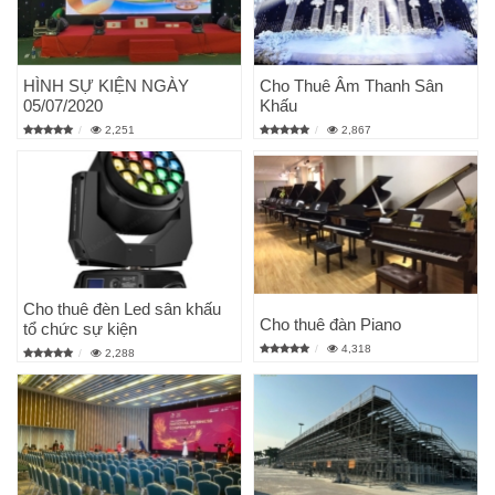
HÌNH SỰ KIỆN NGÀY
Cho Thuê Âm Thanh Sân
05/07/2020
Khấu
2,251
2,867
Cho thuê đèn Led sân khấu
Cho thuê đàn Piano
tổ chức sự kiện
4,318
2,288