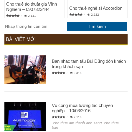
Cho thuê ảo thuật gia Vĩnh
Cho thuê nghệ sĩ Accordion
Nghiêm – 0907823444
2,522
2,141
BÀI VIẾT MỚI
Ban nhạc tam tấu Bùi Dũng dón khách
trong khách sạn
2,318
Vũ công múa tương tác chuyên
nghiệp – 10/03/2016
2,118
cho thue am thanh anh sang, cho thue
ban