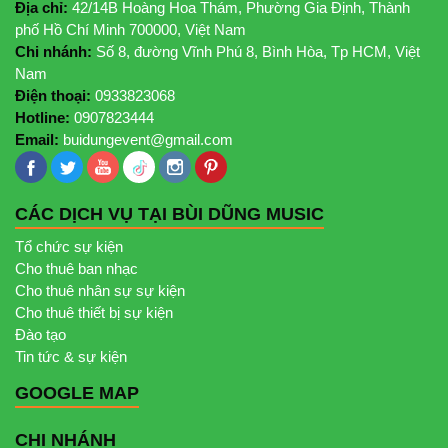
Địa chỉ:
42/14B Hoàng Hoa Thám, Phường Gia Định, Thành
phố Hồ Chí Minh 700000, Việt Nam
Chi nhánh:
Số 8, đường Vĩnh Phú 8, Bình Hòa, Tp HCM, Việt
Nam
Điện thoại:
0933823068
Hotline:
0907823444
Email:
buidungevent@gmail.com
CÁC DỊCH VỤ TẠI BÙI DŨNG MUSIC
Tổ chức sự kiện
Cho thuê ban nhạc
Cho thuê nhân sự sự kiện
Cho thuê thiết bị sự kiện
Đào tạo
Tin tức & sự kiện
GOOGLE MAP
CHI NHÁNH