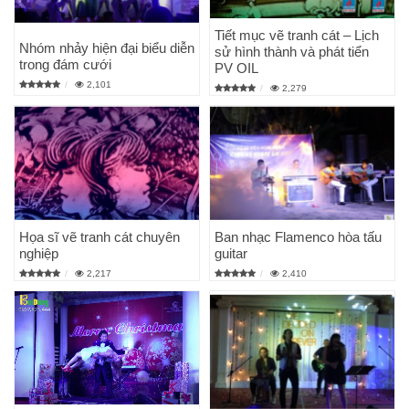
Tiết mục vẽ tranh cát – Lịch
Nhóm nhảy hiện đại biểu diễn
sử hình thành và phát tiển
trong đám cưới
PV OIL
2,101
2,279
Họa sĩ vẽ tranh cát chuyên
Ban nhạc Flamenco hòa tấu
nghiệp
guitar
2,217
2,410