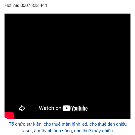
Hotline: 0907 823 444
Tổ chức sự kiện
,
cho thuê màn hình led
,
cho thuê đèn chiếu
laser
,
âm thanh ánh sáng
,
cho thuê máy chiếu