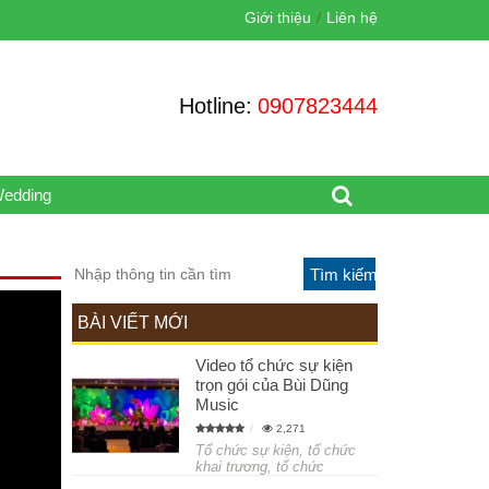
Giới thiệu
Liên hệ
Hotline:
0907823444
Wedding
BÀI VIẾT MỚI
Video tổ chức sự kiện
trọn gói của Bùi Dũng
Music
2,271
Tổ chức sự kiện, tổ chức
khai trương, tổ chức