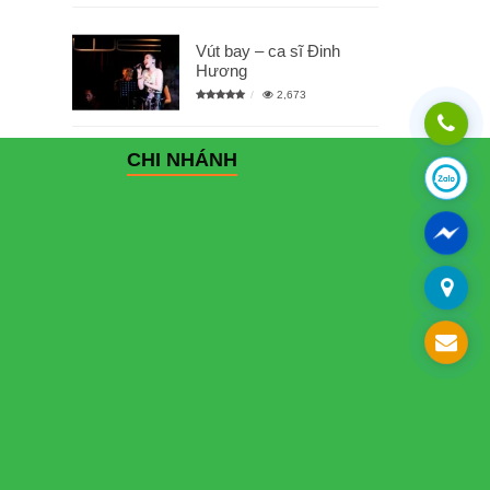
Vút bay – ca sĩ Đinh
Hương
2,673
CHI NHÁNH