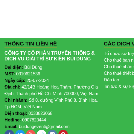
THÔNG TIN LIÊN HỆ
CÁC DỊCH 
CÔNG TY CỔ PHẦN TRUYỀN THÔNG &
Tổ chức sự ki
DỊCH VỤ GIẢI TRÍ SỰ KIỆN BÙI DŨNG
Cho thuê ban 
Cho thuê nhân 
Đại diện:
Bùi Dũng
Cho thuê thiết 
MST:
0310621536
Đào tạo
Ngày cấp:
25-07-2024
Tin tức & sự ki
Địa chỉ:
42/14B Hoàng Hoa Thám, Phường Gia
Định, Thành phố Hồ Chí Minh 700000, Việt Nam
Chi nhánh:
Số 8, đường Vĩnh Phú 8, Bình Hòa,
Tp HCM, Việt Nam
Điện thoại:
0933823068
Hotline:
0907823444
Email:
buidungevent@gmail.com