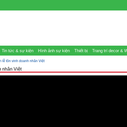
Tin tức & sự kiện
Hình ảnh sự kiện
Thiết bị
Trang trí decor & 
 lễ tôn vinh doanh nhân Việt
h nhân Việt