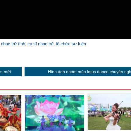
 nhạc trữ tình
,
ca sĩ nhạc trẻ
,
tổ chức sự kiện
ẩm mới
Hình ảnh nhóm múa lotus dance chuyên ngh