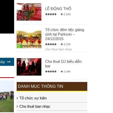
LỄ ĐỘNG THỔ
2,243
Tổ chức đêm tiệc giáng
sinh tại Parkson –
24/12/2015
2,159
cho thue ban nhac
Cho thuê DJ biểu diễn
iệp
bar
2,290
DANH MỤC THÔNG TIN
Tổ chức sự kiện
Cho thuê ban nhạc