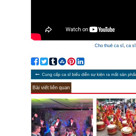
Cho thuê ca sĩ
,
ca sĩ
Cung cấp ca sĩ biểu diễn sự kiện ra mắt sản ph
Bài viết liên quan