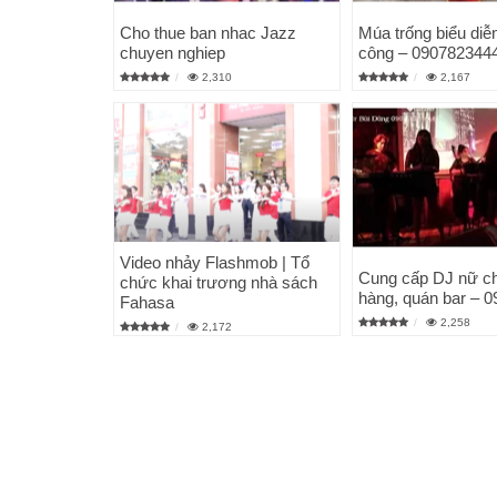
Cho thue ban nhac Jazz
Múa trống biểu diễn
chuyen nghiep
công – 090782344
2,310
2,167
Video nhảy Flashmob | Tổ
Cung cấp DJ nữ c
chức khai trương nhà sách
hàng, quán bar – 
Fahasa
2,258
2,172