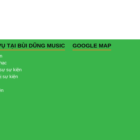
VỤ TẠI BÙI DŨNG MUSIC
GOOGLE MAP
ện
nhạc
sự sự kiện
bị sự kiện
ện