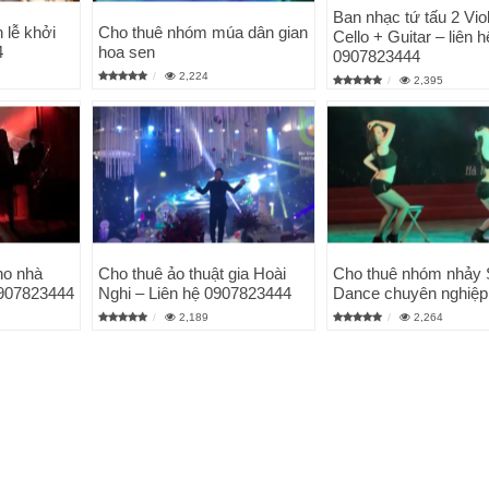
Ban nhạc tứ tấu 2 Viol
 lễ khởi
Cho thuê nhóm múa dân gian
Cello + Guitar – liên h
4
hoa sen
0907823444
2,224
2,395
ho nhà
Cho thuê ảo thuật gia Hoài
Cho thuê nhóm nhảy
0907823444
Nghi – Liên hệ 0907823444
Dance chuyên nghiệp
2,189
2,264