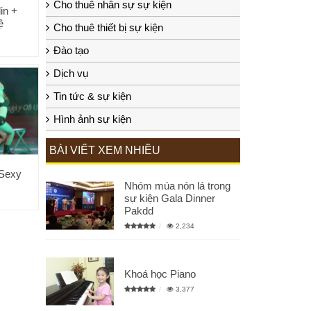
Cho thuê nhân sự sự kiện
in +
ệ
Cho thuê thiết bị sự kiện
Đào tạo
Dịch vụ
Tin tức & sự kiện
Hình ảnh sự kiện
BÀI VIẾT XEM NHIỀU
 Sexy
Nhóm múa nón lá trong
sự kiện Gala Dinner
Pakdd
2,234
Khoá học Piano
3,377