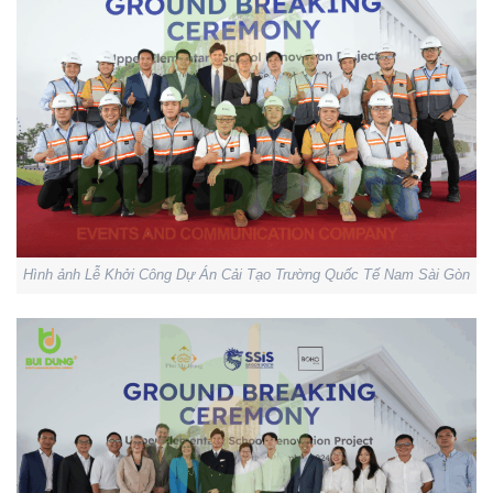
Hình ảnh Lễ Khởi Công Dự Án Cải Tạo Trường Quốc Tế Nam Sài Gòn