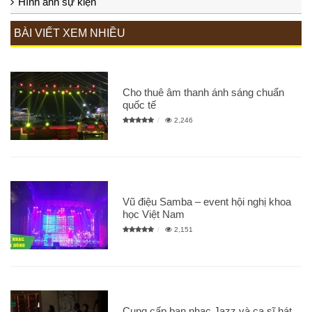
Hình ảnh sự kiện
BÀI VIẾT XEM NHIỀU
Cho thuê âm thanh ánh sáng chuẩn
quốc tế
2,246
Vũ điệu Samba – event hội nghị khoa
học Việt Nam
2,151
Cung cấp ban nhạc Jazz và ca sĩ hát