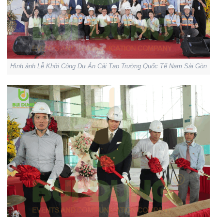
Hình ảnh Lễ Khởi Công Dự Án Cải Tạo Trường Quốc Tế Nam Sài Gòn