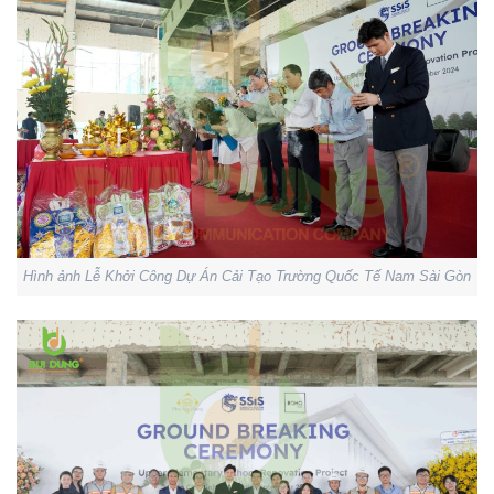
Hình ảnh Lễ Khởi Công Dự Án Cải Tạo Trường Quốc Tế Nam Sài Gòn