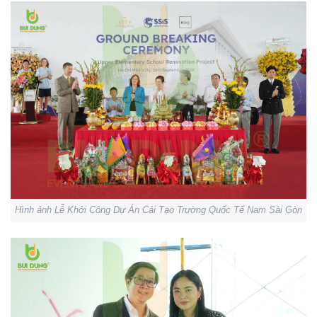
Hình ảnh Lễ Khởi Công Dự Án Cải Tạo Trường Quốc Tế Nam Sài Gòn