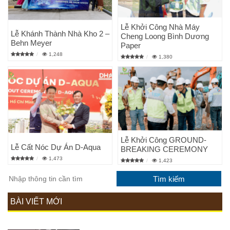
Lễ Khởi Công Nhà Máy
Lễ Khánh Thành Nhà Kho 2 –
Cheng Loong Bình Dương
Behn Meyer
Paper
1,248
1,380
Lễ Khởi Công GROUND-
Lễ Cất Nóc Dự Án D-Aqua
BREAKING CEREMONY
1,473
1,423
BÀI VIẾT MỚI