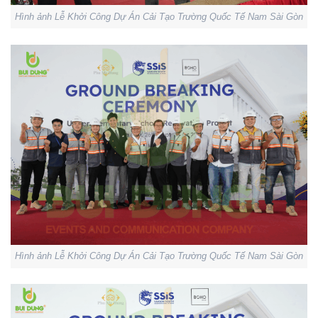
Hình ảnh Lễ Khởi Công Dự Án Cải Tạo Trường Quốc Tế Nam Sài Gòn
Hình ảnh Lễ Khởi Công Dự Án Cải Tạo Trường Quốc Tế Nam Sài Gòn