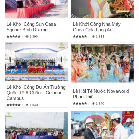
Lễ Khởi Công Sun Casa
Lễ Khởi Công Nhà Máy
Square Bình Dương
Coca-Cola Long An
1,390
1,333
Lễ Khởi Công Dự Án Trường
Lễ Hội Té Nước Novaworld
Quốc Tế Á Châu – Celadon
Phan Thiết
Campus
1,840
1,343