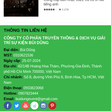
tiếng anh
2,278
THÔNG TIN LIÊN HỆ
CÔNG TY CỔ PHẦN TRUYỀN THÔNG & DỊCH VỤ GIẢI
TRÍ SỰ KIỆN BÙI DŨNG
Đại diện:
Bùi Dũng
MST:
0310621536
Ngày cấp:
25-07-2024
Địa chỉ:
42/14B Hoàng Hoa Thám, Phường Gia Định, Thành
phố Hồ Chí Minh 700000, Việt Nam
Chi nhánh:
Số 8, đường Vĩnh Phú 8, Bình Hòa, Tp HCM, Việt
Nam
Điện thoại:
0933823068
Hotline:
0907823444
Email:
buidungevent@gmail.com