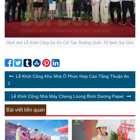
Hình ảnh Lễ Khởi Công Dự Án Cải Tạo Trường Quốc Tế Nam Sài Gòn
Lễ Khởi Công Khu Nhà Ở Phức Hợp Cao Tầng Thuận An
1
Lễ Khởi Công Nhà Máy Cheng Loong Bình Dương Paper
Bài viết liên quan