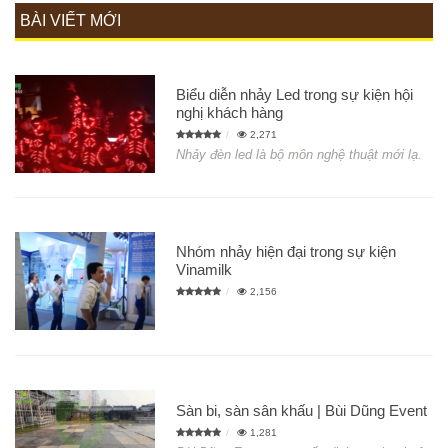
BÀI VIẾT MỚI
Biểu diễn nhảy Led trong sự kiện hội
nghị khách hàng
2,271
Nhảy đèn led là bộ môn nghệ thuật mới lạ.
Nhóm nhảy hiện đại trong sự kiện
Vinamilk
2,156
Sàn bi, sàn sân khấu | Bùi Dũng Event
1,281