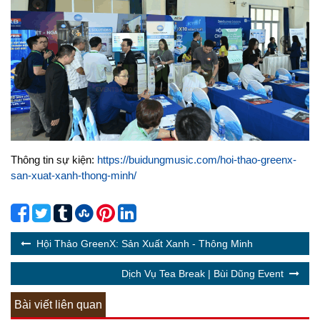
Thông tin sự kiện:
https://buidungmusic.com/hoi-thao-greenx-
san-xuat-xanh-thong-minh/
Hội Thảo GreenX: Sản Xuất Xanh - Thông Minh
Dịch Vụ Tea Break | Bùi Dũng Event
Bài viết liên quan