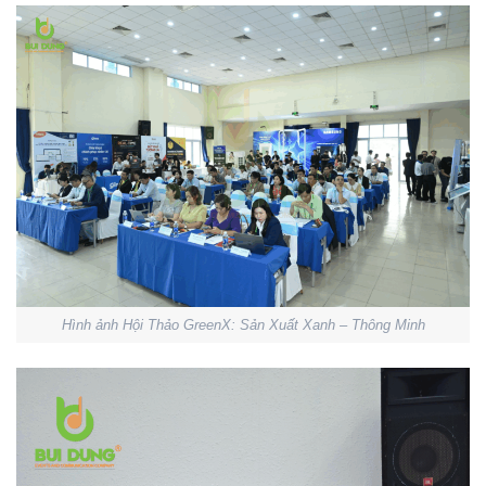
Hình ảnh Hội Thảo GreenX: Sản Xuất Xanh – Thông Minh