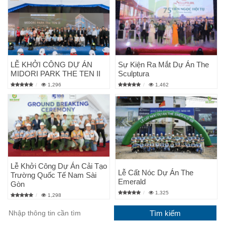
LỄ KHỞI CÔNG DỰ ÁN
Sự Kiện Ra Mắt Dự Án The
MIDORI PARK THE TEN II
Sculptura
1,296
1,462
Lễ Khởi Công Dự Án Cải Tạo
Lễ Cất Nóc Dự Án The
Trường Quốc Tế Nam Sài
Emerald
Gòn
1,325
1,298