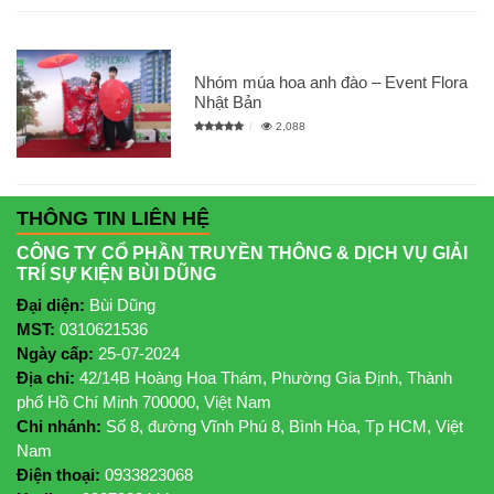
Nhóm múa hoa anh đào – Event Flora
Nhật Bản
2,088
THÔNG TIN LIÊN HỆ
CÔNG TY CỔ PHẦN TRUYỀN THÔNG & DỊCH VỤ GIẢI
TRÍ SỰ KIỆN BÙI DŨNG
Đại diện:
Bùi Dũng
MST:
0310621536
Ngày cấp:
25-07-2024
Địa chỉ:
42/14B Hoàng Hoa Thám, Phường Gia Định, Thành
phố Hồ Chí Minh 700000, Việt Nam
Chi nhánh:
Số 8, đường Vĩnh Phú 8, Bình Hòa, Tp HCM, Việt
Nam
Điện thoại:
0933823068