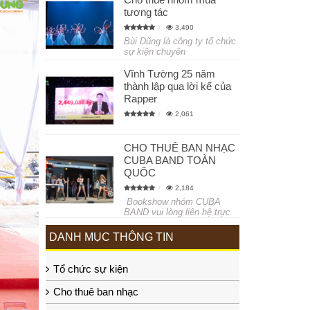
tương tác
3,490
Bùi Dũng là công ty tổ chức
sự kiện chuyên
Vĩnh Tường 25 năm
thành lập qua lời kể của
Rapper
2,061
CHO THUÊ BAN NHẠC
CUBA BAND TOÀN
QUỐC
2,184
Bookshow nhóm CUBA
BAND vui lòng liên hệ trực
DANH MỤC THÔNG TIN
Tổ chức sự kiện
Cho thuê ban nhạc