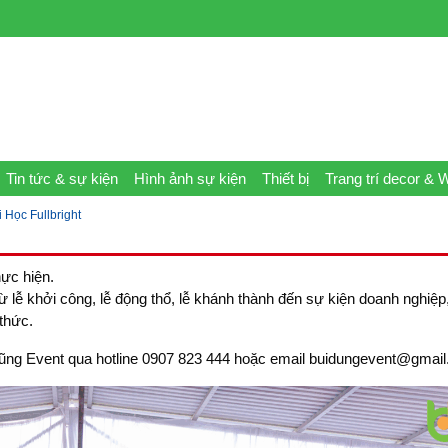
Tin tức & sự kiện
Hình ảnh sự kiện
Thiết bị
Trang trí decor & 
 Học Fullbright
ực hiện.
từ lễ khởi công, lễ động thổ, lễ khánh thành đến sự kiện doanh nghiệ
thức.
ùi Dũng Event qua hotline 0907 823 444 hoặc email buidungevent@gmai