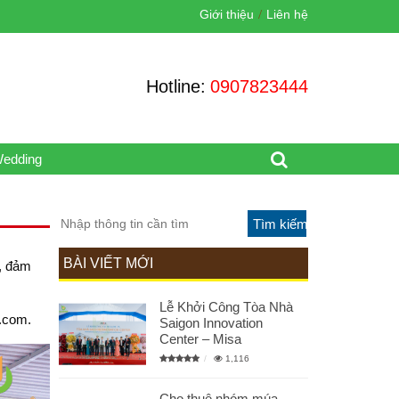
Giới thiệu
Liên hệ
Hotline:
0907823444
Wedding
BÀI VIẾT MỚI
p, đảm
Lễ Khởi Công Tòa Nhà
l.com.
Saigon Innovation
Center – Misa
1,116
Cho thuê nhóm múa