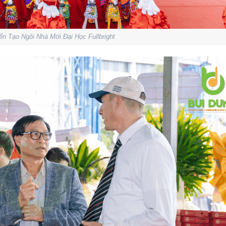
ến Tạo Ngôi Nhà Mới Đại Học Fullbright