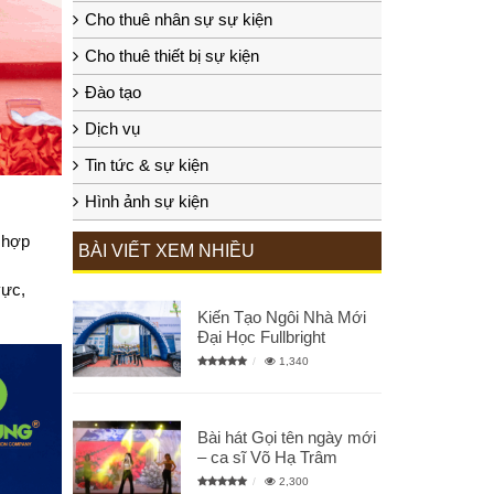
Cho thuê nhân sự sự kiện
Cho thuê thiết bị sự kiện
Đào tạo
Dịch vụ
Tin tức & sự kiện
Hình ảnh sự kiện
 hợp
BÀI VIẾT XEM NHIỀU
vực,
Kiến Tạo Ngôi Nhà Mới
Đại Học Fullbright
1,340
Bài hát Gọi tên ngày mới
– ca sĩ Võ Hạ Trâm
2,300