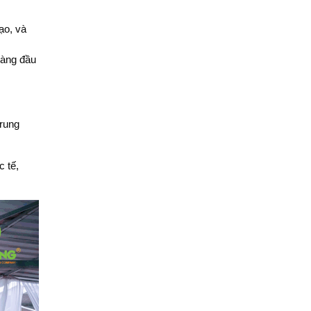
ạo, và
hàng đầu
trung
 tế,