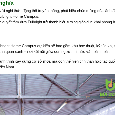
 nghĩa
, với nghi thức động thổ truyền thống, phát biểu chúc mừng của lãnh đ
 Fulbright Home Campus.
cho quyết tâm đưa Fulbright trở thành biểu tượng giáo dục khai phóng 
ulbright Home Campus dự kiến sẽ bao gồm khu học thuật, ký túc xá, 
h quan xanh – nơi kết nối giữa con người, tri thức và thiên nhiên.
nh trình xây dựng cơ sở mới, mà còn thể hiện tinh thần hợp tác quốc
 Việt Nam.