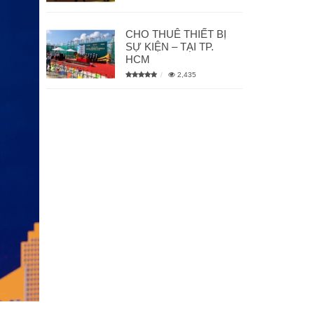
CHO THUÊ THIẾT BỊ
SỰ KIỆN – TẠI TP.
HCM
2,435