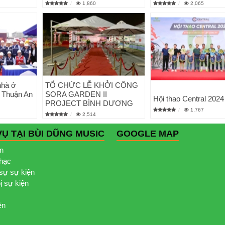
1,860
2,065
nhà ở
TỔ CHỨC LỄ KHỞI CÔNG
 Thuận An
SORA GARDEN II
Hội thao Central 2024
PROJECT BÌNH DƯƠNG
1,767
2,514
VỤ TẠI BÙI DŨNG MUSIC
GOOGLE MAP
ện
nhạc
sự sự kiện
bị sự kiện
ện