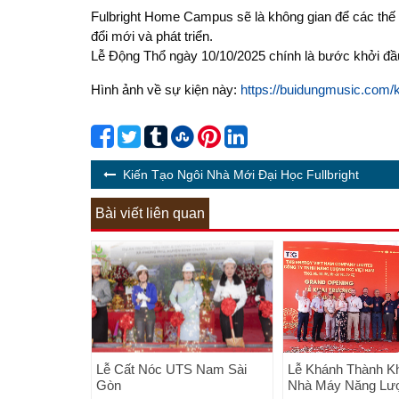
Fulbright Home Campus sẽ là không gian để các thế hệ
đổi mới và phát triển.
Lễ Động Thổ ngày 10/10/2025 chính là bước khởi đầu
Hình ảnh về sự kiện này:
https://buidungmusic.com/ki
Kiến Tạo Ngôi Nhà Mới Đại Học Fullbright
Bài viết liên quan
Lễ Cất Nóc UTS Nam Sài
Lễ Khánh Thành K
Gòn
Nhà Máy Năng Lư