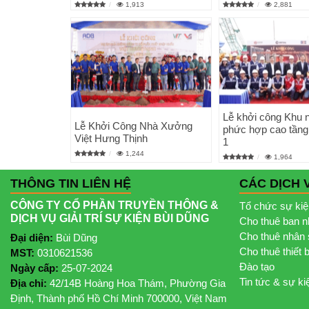
1,913
2,881
Lễ khởi công Khu 
Lễ Khởi Công Nhà Xưởng
phức hợp cao tầng
Việt Hưng Thịnh
1
1,244
1,964
THÔNG TIN LIÊN HỆ
CÁC DỊCH 
CÔNG TY CỔ PHẦN TRUYỀN THÔNG &
Tổ chức sự ki
DỊCH VỤ GIẢI TRÍ SỰ KIỆN BÙI DŨNG
Cho thuê ban 
Cho thuê nhân 
Đại diện:
Bùi Dũng
Cho thuê thiết 
MST:
0310621536
Đào tạo
Ngày cấp:
25-07-2024
Tin tức & sự ki
Địa chỉ:
42/14B Hoàng Hoa Thám, Phường Gia
Định, Thành phố Hồ Chí Minh 700000, Việt Nam