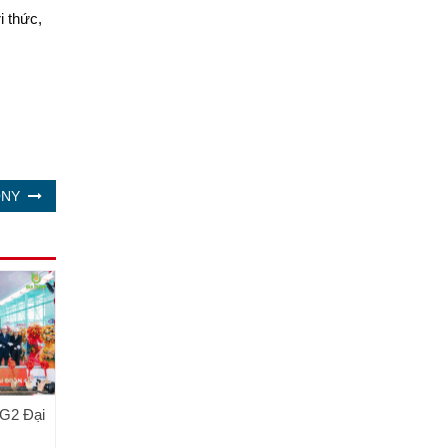
i thức,
ONY
 G2 Đại