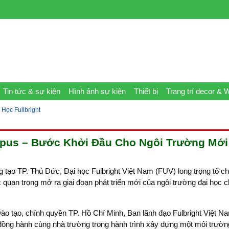
Tin tức & sự kiện
Hình ảnh sự kiện
Thiết bị
Trang trí decor & 
Học Fullbright
pus – Bước Khởi Đầu Cho Ngôi Trường Mới
 tạo TP. Thủ Đức, Đại học Fulbright Việt Nam (FUV) long trọng tổ c
an trọng mở ra giai đoạn phát triển mới của ngôi trường đại học 
ào tạo, chính quyền TP. Hồ Chí Minh, Ban lãnh đạo Fulbright Việt N
tế đồng hành cùng nhà trường trong hành trình xây dựng một môi trườ