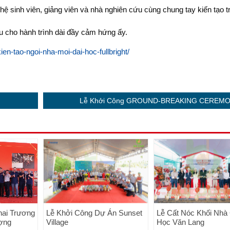
 sinh viên, giảng viên và nhà nghiên cứu cùng chung tay kiến tạo tr
 cho hành trình dài đầy cảm hứng ấy.
en-tao-ngoi-nha-moi-dai-hoc-fullbright/
Lễ Khởi Công GROUND-BREAKING CEREM
hai Trương
Lễ Khởi Công Dự Án Sunset
Lễ Cất Nóc Khối Nhà
ợng
Village
Học Văn Lang