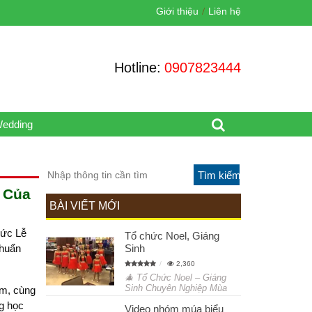
Giới thiệu
Liên hệ
Hotline:
0907823444
Wedding
 Của
BÀI VIẾT MỚI
hức Lễ
Tổ chức Noel, Giáng
Sinh
chuẩn
2,360
🎄 Tổ Chức Noel – Giáng
Sinh Chuyên Nghiệp Mùa
am, cùng
ng học
Video nhóm múa biểu