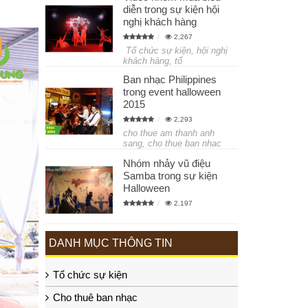
diễn trong sự kiện hội
nghị khách hàng
2,267
Tổ chức sự kiện, hội nghị
khách hàng, tổ
Ban nhạc Philippines
trong event halloween
2015
2,293
cho thue am thanh anh
sang, cho thue ban nhac
Nhóm nhảy vũ điệu
Samba trong sự kiện
Halloween
2,197
DANH MỤC THÔNG TIN
Tổ chức sự kiện
Cho thuê ban nhạc