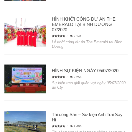
HÌNH KHỞI CÔNG DỰ ÁN THE
EMERALD TẠI BÌNH DƯƠNG
07/2020
2,141
Lễ khởi công dự án The Emerald tại Bình
Dương
HÌNH SỰ KIỆN NGÀY 05/07/2020
2,256
Sự kiện trao giải quần vợt ngày 05/07/2020
do Cty
Thi công Sàn – Sự kiện Anh Trai Say
Hi
2,400