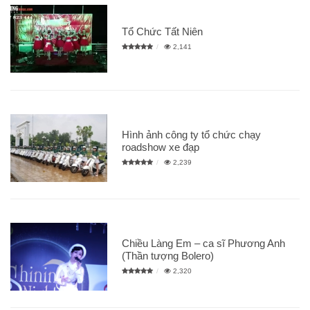
Tổ Chức Tất Niên
2,141
Hình ảnh công ty tổ chức chạy
roadshow xe đạp
2,239
Chiều Làng Em – ca sĩ Phương Anh
(Thần tượng Bolero)
2,320