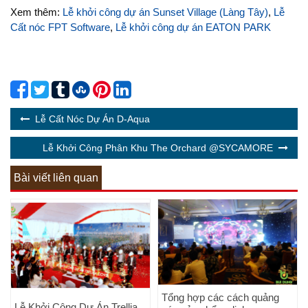
Xem thêm:
Lễ khởi công dự án Sunset Village (Làng Tây)
,
Lễ
Cất nóc FPT Software
,
Lễ khởi công dự án EATON PARK
Lễ Cất Nóc Dự Án D-Aqua
Lễ Khởi Công Phân Khu The Orchard @SYCAMORE
Bài viết liên quan
Tổng hợp các cách quảng
Lễ Khởi Công Dự Án Trellia