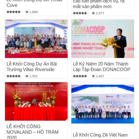
cáo sản phẩm-dịch vụ, ra
Cove
mắt sản phẩm mới
1,894
2,077
Lễ Khởi Công Dự Án Bãi
Lễ Kỷ Niệm 20 Năm Thành
Trường Villas Riverside
Lập Tập Đoàn DONACOOP
1,551
1,487
LỄ KHỞI CÔNG
NOVALAND – HỒ TRÀM
Lễ Khởi Công Zili Việt Nam
2020