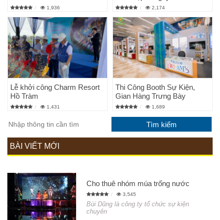
1,936
2,174
Lễ khởi công Charm Resort
Thi Công Booth Sự Kiện,
Hồ Tràm
Gian Hàng Trưng Bày
1,431
1,689
BÀI VIẾT MỚI
Cho thuê nhóm múa trống nước
3,545
Bùi Dũng là công ty tổ chức sự kiện
chuyên