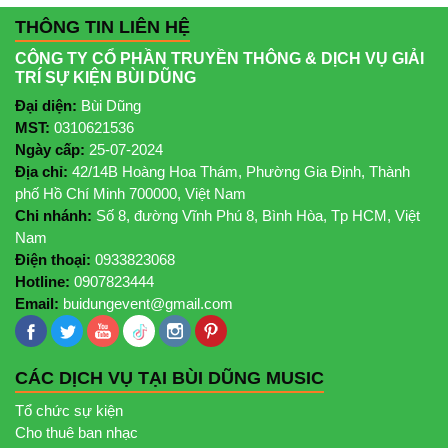
THÔNG TIN LIÊN HỆ
CÔNG TY CỔ PHẦN TRUYỀN THÔNG & DỊCH VỤ GIẢI
TRÍ SỰ KIỆN BÙI DŨNG
Đại diện:
Bùi Dũng
MST:
0310621536
Ngày cấp:
25-07-2024
Địa chỉ:
42/14B Hoàng Hoa Thám, Phường Gia Định, Thành
phố Hồ Chí Minh 700000, Việt Nam
Chi nhánh:
Số 8, đường Vĩnh Phú 8, Bình Hòa, Tp HCM, Việt
Nam
Điện thoại:
0933823068
Hotline:
0907823444
Email:
buidungevent@gmail.com
CÁC DỊCH VỤ TẠI BÙI DŨNG MUSIC
Tổ chức sự kiện
Cho thuê ban nhạc