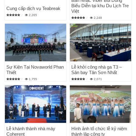
Ban Nhạc Viber Bùi Dũng
Biểu Diễn tại khu Du Lịch Tre
Cung cấp dịch vụ Teabreak
Việt
2,265
2,248
Sự Kiện Tại Novaworld Phan
Lễ khởi công nhà ga T3 –
Thiết
Sân bay Tân Sơn Nhất
1,755
2,071
Lễ khánh thành nhà máy
Hình ảnh tổ chức lễ kỷ niệm
Coherent
thành lập công ty