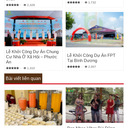
1,732
2,329
Lễ Khởi Công Dự Án Chung
Lễ Khởi Công Dự Án FPT
Cư Nhà Ở Xã Hội – Phước
Tại Bình Dương
An
2,007
1,310
Bài viết liên quan