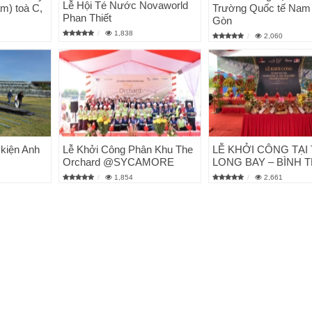
Lễ Hội Té Nước Novaworld
m) toà C,
Trường Quốc tế Nam
Phan Thiết
Gòn
1,838
2,060
 kiện Anh
Lễ Khởi Công Phân Khu The
LỄ KHỞI CÔNG TẠI
Orchard @SYCAMORE
LONG BAY – BÌNH 
1,854
2,661