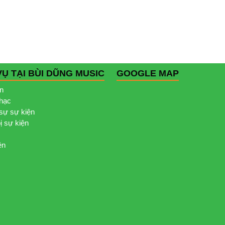
VỤ TẠI BÙI DŨNG MUSIC
GOOGLE MAP
ện
nhạc
sự sự kiện
bị sự kiện
ện