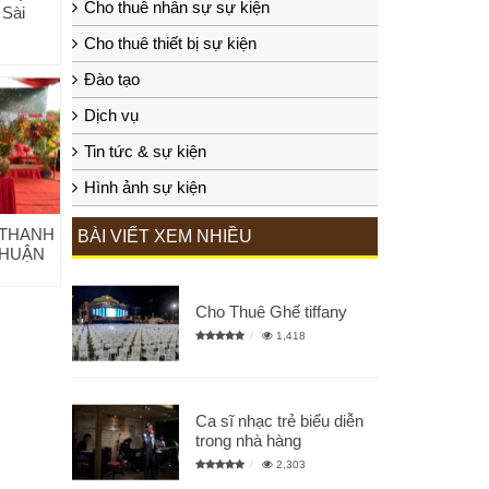
Cho thuê nhân sự sự kiện
 Sài
Cho thuê thiết bị sự kiện
Đào tạo
Dịch vụ
Tin tức & sự kiện
Hình ảnh sự kiện
 THANH
BÀI VIẾT XEM NHIỀU
THUẬN
Cho Thuê Ghế tiffany
1,418
Ca sĩ nhạc trẻ biểu diễn
trong nhà hàng
2,303