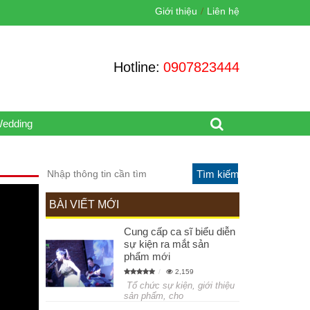
Giới thiệu
Liên hệ
Hotline:
0907823444
Wedding
BÀI VIẾT MỚI
Cung cấp ca sĩ biểu diễn
sự kiện ra mắt sản
phẩm mới
2,159
Tổ chức sự kiện, giới thiệu
sản phẩm, cho