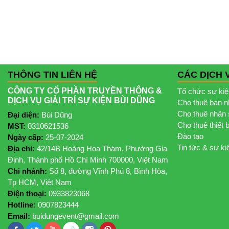
THÔNG TIN LIÊN HỆ
CÁC DỊCH 
CÔNG TY CỔ PHẦN TRUYỀN THÔNG &
Tổ chức sự ki
DỊCH VỤ GIẢI TRÍ SỰ KIỆN BÙI DŨNG
Cho thuê ban 
Cho thuê nhân 
Đại diện:
Bùi Dũng
Cho thuê thiết 
MST:
0310621536
Đào tạo
Ngày cấp:
25-07-2024
Tin tức & sự ki
Địa chỉ:
42/14B Hoàng Hoa Thám, Phường Gia
Định, Thành phố Hồ Chí Minh 700000, Việt Nam
Chi nhánh:
Số 8, đường Vĩnh Phú 8, Bình Hòa,
Tp HCM, Việt Nam
Điện thoại:
0933823068
Hotline:
0907823444
Email:
buidungevent@gmail.com