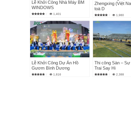
Lễ Khởi Công Nhà Máy BM
Zhengxing (Việt Na
WINDOWS
toà D
1,401
1,980
Lễ Khởi Công Dự Án Hồ
Thi công Sàn – Sự
Gươm Bình Dương
Trai Say Hi
1,816
2,388