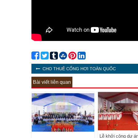
CHO THUÊ CỔNG HƠI TOÀN QUỐC
Bài viết liên quan
Lễ khởi công dự á