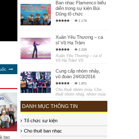
Ban nhạc Flamenco biểu
diễn trong sự kiện Bùi
Dũng tổ chức
2,178
Xuân Yêu Thương – ca
sĩ Võ Hạ Trâm
2,226
Xuân Yêu Thương – ca sĩ
Võ Hạ Trâm Võ
uốc
Cung cấp nhóm nhảy,
vũ đoàn 24/03/2016
1,851
Cho thuê nhóm múa, Cho
thuê nhóm nhảy, nhóm múa
DANH MỤC THÔNG TIN
Tổ chức sự kiện
Cho thuê ban nhạc
i tạo