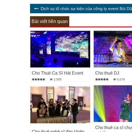
Dịch vụ tổ chức sự kiện của công ty event Bùi D
Bài viết liên quan
Cho Thuê Ca Sĩ Hát Event
Cho thuê DJ
2,585
6,079
Cho thuê ca sĩ ch
Cho thuê nghệ sĩ đàn Violin