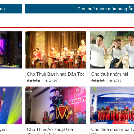
ũng
Cho thuê nhóm múa bụng Ấn
Cho Thuê Ban Nhạc Dân Tộc
Cho thuê nhóm hài
2,420
3,782
uyên
Cho Thuê Ảo Thuật Gia
Cho thuê đoàn múa L