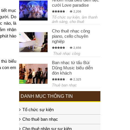
cưới Love paradise
 tiết mục
2,206
người. Do
Tổ chức sự kiện, âm thanh
ánh sáng, cho thuê
c nào, là
 cảm nhận
Cho thuê nhạc công
 phút hào
piano, cello chuyên
nghiệp
2,656
Thuê nhạc công
thú biểu
Ban nhạc tứ tấu Bùi
ủa con em
Dũng Music biểu diễn
đón khách
2,325
Thuê ban nhạc
DANH MỤC THÔNG TIN
Tổ chức sự kiện
Cho thuê ban nhạc
Cho thuê nhân sự sự kiện