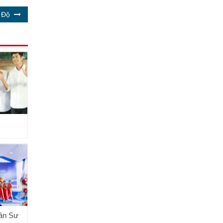
 Độ
ân Sư