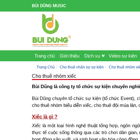
BÙI DŨNG MUSIC
Trang chủ
Giới thiệu
Dịch vụ
Video sự kiện
Trang Chủ
Cho thuê nhân sự sự kiện
Cho thuê nhóm xi
Cho thuê nhóm xiếc
Bùi Dũng là công ty tổ chức sự kiện chuyên nghi
Bùi Dũng chuyên tổ chức sự kiện (
tổ chức Event
), 
cho thuê nhóm biểu diễn xiếc
, cho
thuê đội múa lân
,
Xiếc là gì ?
Xiếc
là một loại hình nghệ thuật tổng hợp, ngôn ngữ
thực tế cuộc sống thông qua các trò chơi dân gian, n
hoạt động sản xuất, và sinh hoạt văn hóa công đồng…