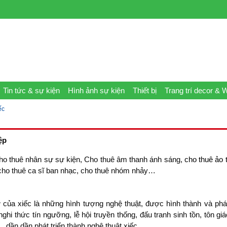
Tin tức & sự kiện
Hình ảnh sự kiện
Thiết bị
Trang trí decor & 
ếc
ệp
cho thuê nhân sự sự kiện, Cho thuê âm thanh ánh sáng,
cho thuê ảo 
 cho thuê ca sĩ ban nhạc, cho thuê nhóm nhảy…
 của xiếc là những hình tượng nghệ thuật, được hình thành và phát
ghi thức tín ngưỡng, lễ hội truyền thống, đấu tranh sinh tồn, tôn gi
 dần dần phát triển thành nghệ thuật xiếc