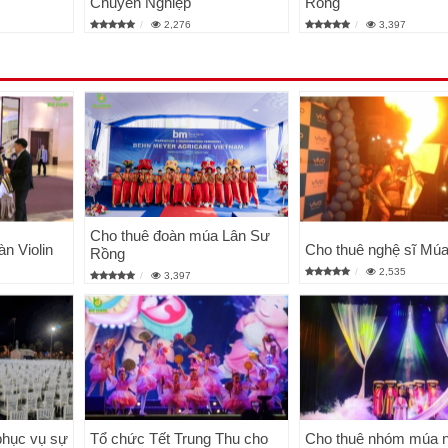
Chuyên Nghiệp
Rồng
2,276
3,397
Cho thuê đoàn múa Lân Sư
àn Violin
Cho thuê nghệ sĩ Mú
Rồng
2,535
3,397
phục vụ sự
Tổ chức Tết Trung Thu cho
Cho thuê nhóm múa 