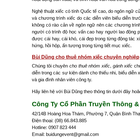
Nghệ thuật xiếc có tính Quốc tế cao, do ngôn ngữ c
và chương trình xiếc do các diễn viên biểu diễn tr
không có rào cản về ngôn ngữ nên các chương trình, t
người có trình độ học vấn cao hay người lao động p
được cái hay, cái khó, cái đẹp trong từng động tác 
hứng, hồi hộp, ấn tượng trong từng tiết mục xiếc.
Bùi Dũng cho thuê nhóm xiếc chuyên nghiệp
Chúng tôi chuyên
cho thuê nhóm xiếc
,
gánh xiếc
chu
diễn trong các sự kiện dành cho thiếu nhi, biểu diễn
và gia đình nhân viên công ty.
Hãy liên hệ với Bùi Dũng theo thông tin dưới đây ho
Công Ty Cổ Phần Truyền Thông & 
42/14B Hoàng Hoa Thám, Phường 7, Quận Bình Th
Điện thoại: (08) 66.843.885
Hotline: 0907 823 444
Email: buidungevent@gmail.com