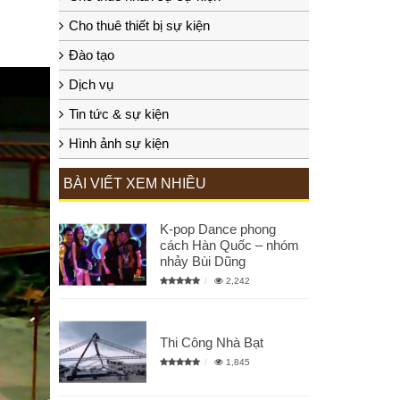
Cho thuê thiết bị sự kiện
Đào tạo
Dịch vụ
Tin tức & sự kiện
Hình ảnh sự kiện
BÀI VIẾT XEM NHIỀU
K-pop Dance phong
cách Hàn Quốc – nhóm
nhảy Bùi Dũng
2,242
Thi Công Nhà Bạt
1,845