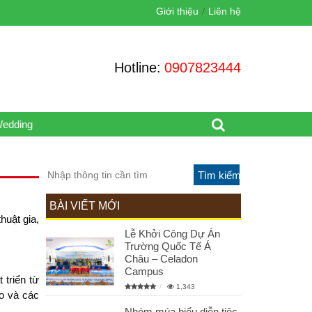
Giới thiệu
Liên hệ
Hotline:
0907823444
Wedding
BÀI VIẾT MỚI
thuật gia
,
Lễ Khởi Công Dự Án
Trường Quốc Tế Á
Châu – Celadon
Campus
 triển từ
1,343
áo và các
Nhóm múa biểu diễn tiệc