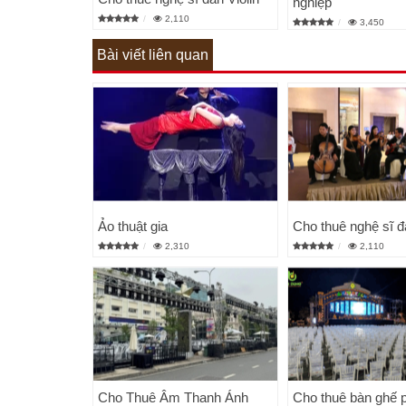
nghiệp
2,110
3,450
Bài viết liên quan
Ảo thuật gia
Cho thuê nghệ sĩ đ
2,310
2,110
Cho Thuê Âm Thanh Ánh
Cho thuê bàn ghế 