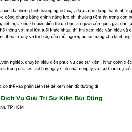
ủa xiếc là những hình tượng nghệ thuật, được dàn dựng thành những
ước công chúng bằng chính năng lực phi thường tiềm ẩn trong con 
iết mục xiếc khi biểu diễn thì dù bạn là người của quốc gia, dân tộ
hổ thông với mọi lứa tuổi khác nhau, thì khi xem xiếc vẫn hiểu và
xiếc theo tư duy và trình độ của mỗi người, nó sẽ mang cho ta nhũng
yên nghiệp, chuyên biểu diễn phục vụ các sự kiện. Như đoàn xiếc 
 xiếc trong các festival hay ngày sinh nhật công ty với sự tham dự c
ăc có thể vào phần
Liên Hệ
để xem bản đồ đường đi
Dịch Vụ Giải Trí Sự Kiện Bùi Dũng
ạnh, TP.HCM