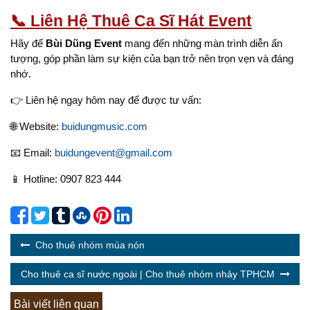
📞 Liên Hệ Thuê Ca Sĩ Hát Event
Hãy để
Bùi Dũng Event
mang đến những màn trình diễn ấn
tượng, góp phần làm sự kiện của bạn trở nên trọn vẹn và đáng
nhớ.
👉 Liên hệ ngay hôm nay để được tư vấn:
🌐 Website:
buidungmusic.com
📧 Email:
buidungevent@gmail.com
📱 Hotline: 0907 823 444
Cho thuê nhóm múa nón
Cho thuê ca sĩ nước ngoài | Cho thuê nhóm nhảy TPHCM
Bài viết liên quan