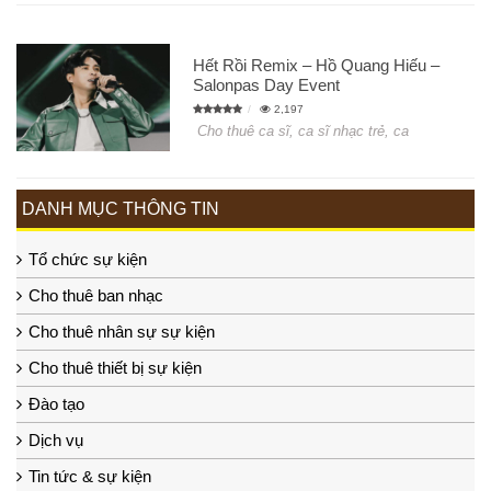
Hết Rồi Remix – Hồ Quang Hiếu –
Salonpas Day Event
2,197
Cho thuê ca sĩ, ca sĩ nhạc trẻ, ca
DANH MỤC THÔNG TIN
Tổ chức sự kiện
Cho thuê ban nhạc
Cho thuê nhân sự sự kiện
Cho thuê thiết bị sự kiện
Đào tạo
Dịch vụ
Tin tức & sự kiện