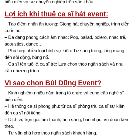
biểu diễn và sự chuyên nghiệp trên sân khấu.
Lợi ích khi thuê ca sĩ hát event:
– Tạo điểm nhấn ấn tượng: Giọng hát chuyên nghiệp, trình diễn
cuốn hút.
– Đa dạng phong cách âm nhạc: Pop, ballad, bolero, nhạc trẻ,
acoustics, dance…
– Phù hợp nhiều loại hình sự kiện: Từ sang trọng, lãng mạng
đến sôi động, bùng nổ.
– Ca sĩ tên tuổi & ca sĩ trẻ: Lựa chọn theo ngân sách và nhu
cầu chương trình.
Vì sao chọn Bùi Dũng Event?
– Kinh nghiệm nhiều năm trong tổ chức và cung cấp nghệ sĩ
biểu diễn.
– Hệ thống ca sĩ phong phú: từ ca sĩ phòng trà, ca sĩ sự kiện
đến ca sĩ nổi tiếng.
– Dịch vụ trọn gói: âm thanh, ánh sáng, ban nhạc, vũ đoàn kèm
theo.
– Tư vấn phù hợp theo ngân sách khách hàng.