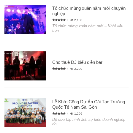
Tổ chức mùng xuân năm mới chuyên
nghiệp
2,188
Tổ chức mừng xuân năm mới – Khởi đầu
trọn
Cho thuê DJ biểu diễn bar
2,290
Lễ Khởi Công Dự Án Cải Tạo Trường
Quốc Tế Nam Sài Gòn
1,296
Bộ sưu tập hình ảnh sự kiện doanh nghiệp
do