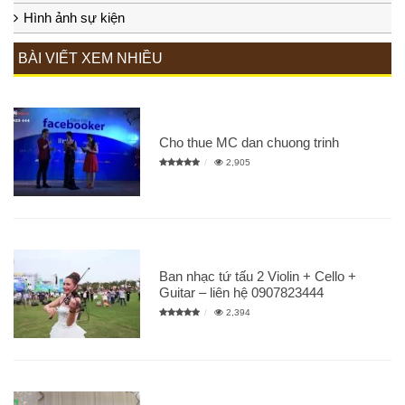
Hình ảnh sự kiện
BÀI VIẾT XEM NHIỀU
Cho thue MC dan chuong trinh
2,905
Ban nhạc tứ tấu 2 Violin + Cello +
Guitar – liên hệ 0907823444
2,394