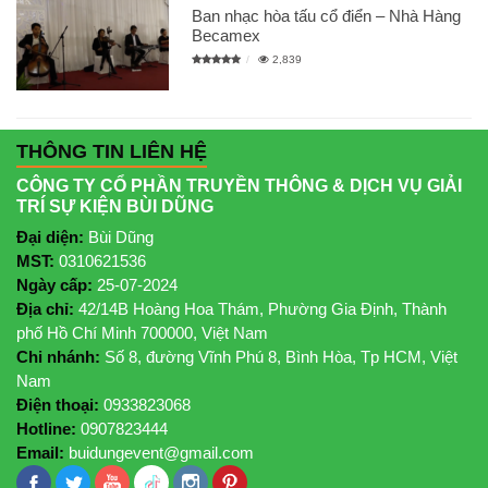
Ban nhạc hòa tấu cổ điển – Nhà Hàng
Becamex
2,839
THÔNG TIN LIÊN HỆ
CÔNG TY CỔ PHẦN TRUYỀN THÔNG & DỊCH VỤ GIẢI
TRÍ SỰ KIỆN BÙI DŨNG
Đại diện:
Bùi Dũng
MST:
0310621536
Ngày cấp:
25-07-2024
Địa chỉ:
42/14B Hoàng Hoa Thám, Phường Gia Định, Thành
phố Hồ Chí Minh 700000, Việt Nam
Chi nhánh:
Số 8, đường Vĩnh Phú 8, Bình Hòa, Tp HCM, Việt
Nam
Điện thoại:
0933823068
Hotline:
0907823444
Email:
buidungevent@gmail.com