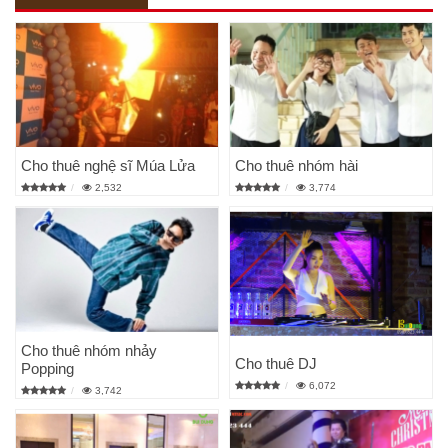
Cho thuê nghệ sĩ Múa Lửa
Cho thuê nhóm hài
2,532
3,774
Cho thuê nhóm nhảy
Cho thuê DJ
Popping
6,072
3,742