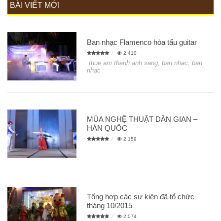
BÀI VIẾT MỚI
Ban nhạc Flamenco hòa tấu guitar
2,410
thue am thanh anh sang, ban nhạc, ban
nhạc
MÚA NGHỆ THUẬT DÂN GIAN –
HÀN QUỐC
2,159
Tổng hợp các sự kiện đã tổ chức
tháng 10/2015
2,074