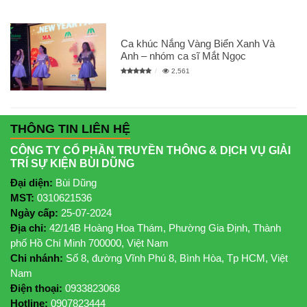
Ca khúc Nắng Vàng Biển Xanh Và
Anh – nhóm ca sĩ Mắt Ngọc
2,561
THÔNG TIN LIÊN HỆ
CÔNG TY CỔ PHẦN TRUYỀN THÔNG & DỊCH VỤ GIẢI
TRÍ SỰ KIỆN BÙI DŨNG
Đại diện:
Bùi Dũng
MST:
0310621536
Ngày cấp:
25-07-2024
Địa chỉ:
42/14B Hoàng Hoa Thám, Phường Gia Định, Thành
phố Hồ Chí Minh 700000, Việt Nam
Chi nhánh:
Số 8, đường Vĩnh Phú 8, Bình Hòa, Tp HCM, Việt
Nam
Điện thoại:
0933823068
Hotline:
0907823444