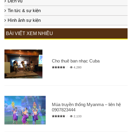
Dịch vụ
Tin tức & sự kiện
Hình ảnh sự kiện
BÀI VIẾT XEM NHIỀU
Cho thuê ban nhạc Cuba
4,280
Múa truyền thống Myanma – liên hệ
0907823444
2,133