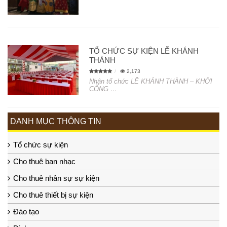
TỔ CHỨC SỰ KIỆN LỄ KHÁNH
THÀNH
2,173
Nhận tổ chức LỄ KHÁNH THÀNH – KHỞI
CÔNG …
DANH MỤC THÔNG TIN
Tổ chức sự kiện
Cho thuê ban nhạc
Cho thuê nhân sự sự kiện
Cho thuê thiết bị sự kiện
Đào tạo