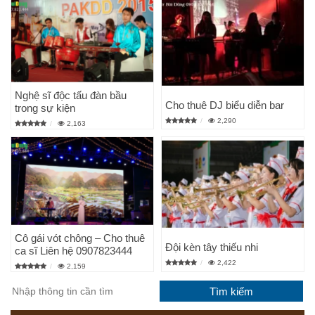
Nghệ sĩ độc tấu đàn bầu
Cho thuê DJ biểu diễn bar
trong sự kiện
2,290
2,163
Cô gái vót chông – Cho thuê
Đội kèn tây thiếu nhi
ca sĩ Liên hệ 0907823444
2,422
2,159