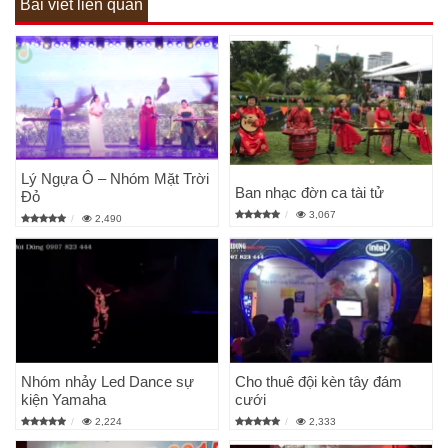
Bài viết liên quan
Lý Ngựa Ô – Nhóm Mặt Trời
Ban nhạc đờn ca tài tử
Đỏ
3,067
2,490
Nhóm nhảy Led Dance sự
Cho thuê đội kèn tây đám
kiện Yamaha
cưới
2,224
2,333