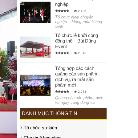
nghiệp
2,126
Tổ chức Noel chuyên
nghiệp – Mang mùa Giáng
Sinh
Tổ chức lễ khởi công
động thổ – Bùi Dũng
Event
2,516
Tổng hợp các cách
quảng cáo sản phẩm-
dịch vụ, ra mắt sản
phẩm mới
2,073
Quảng cáo sản phẩm, dịch
vụ ngày càng đóng vai
DANH MỤC THÔNG TIN
Tổ chức sự kiện
Cho thuê ban nhạc