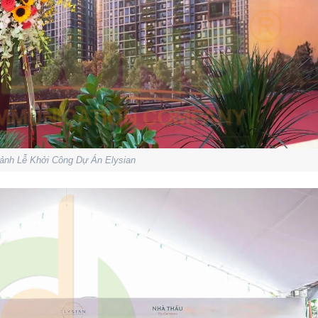
ảnh Lễ Khởi Công Dự Án Elysian