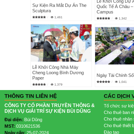
Lễ Khởi Công Dự 
Sự Kiện Ra Mắt Dự Án The
Quốc Tế Á Châu –
Sculptura
Campus
1,461
1,342
Lễ Khởi Công Nhà Máy
Cheng Loong Bình Dương
Ngày Tài Chính Số
Paper
1,041
1,379
THÔNG TIN LIÊN HỆ
CÁC DỊCH 
CÔNG TY CỔ PHẦN TRUYỀN THÔNG &
Tổ chức sự ki
DỊCH VỤ GIẢI TRÍ SỰ KIỆN BÙI DŨNG
Cho thuê ban 
Cho thuê nhân 
Đại diện:
Bùi Dũng
Cho thuê thiết 
MST:
0310621536
Đào tạo
Ngày cấp:
25-07-2024