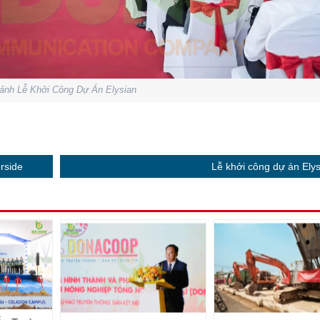
ảnh Lễ Khởi Công Dự Án Elysian
rside
Lễ khởi công dự án Ely