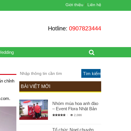
Giới thiệu
Liên hệ
Hotline:
0907823444
Wedding
ẩn chỉnh
BÀI VIẾT MỚI
l.com.
Nhóm múa hoa anh đào
– Event Flora Nhật Bản
2,086
Tổ chức Noel chuyên