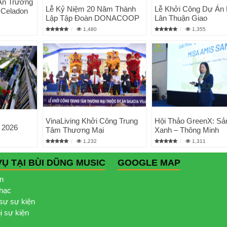
Án Trường
Lễ Kỷ Niệm 20 Năm Thành
Lễ Khởi Công Dự Án
 Celadon
Lập Tập Đoàn DONACOOP
Lân Thuận Giao
1,480
1,355
VinaLiving Khởi Công Trung
Hội Thảo GreenX: Sả
 2026
Tâm Thương Mại
Xanh – Thông Minh
1,232
1,311
VỤ TẠI BÙI DŨNG MUSIC
GOOGLE MAP
ện
nhạc
sự sự kiện
bị sự kiện