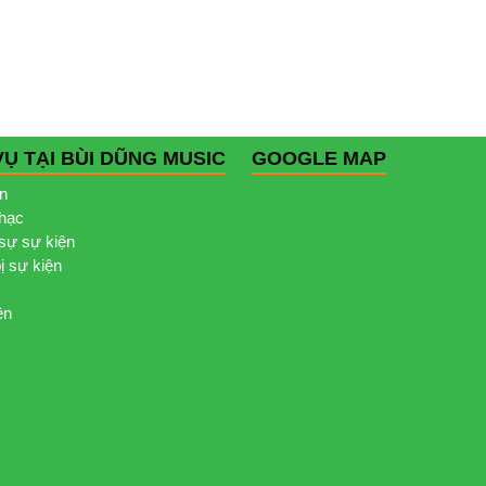
VỤ TẠI BÙI DŨNG MUSIC
GOOGLE MAP
ện
nhạc
sự sự kiện
bị sự kiện
ện