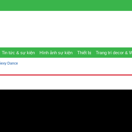
Tin tức & sự kiện
Hình ảnh sự kiện
Thiết bị
Trang trí decor & 
 Sexy Dance