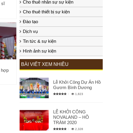
Cho thuê nhân sự sự kiện
 sĩ
Cho thuê thiết bị sự kiện
Đào tạo
Dịch vụ
Tin tức & sự kiện
Hình ảnh sự kiện
BÀI VIẾT XEM NHIỀU
c hợp
Lễ Khởi Công Dự Án Hồ
Gươm Bình Dương
1,823
LỄ KHỞI CÔNG
NOVALAND – HỒ
TRÀM 2020
2,328