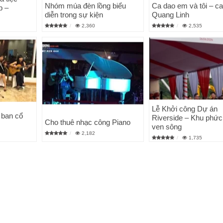
Nhóm múa đèn lồng biểu
Ca dao em và tôi – ca
p –
diễn trong sự kiện
Quang Linh
2,360
2,535
Lễ Khởi công Dự án
 ban cổ
Riverside – Khu phứ
Cho thuê nhạc công Piano
ven sông
2,182
1,735