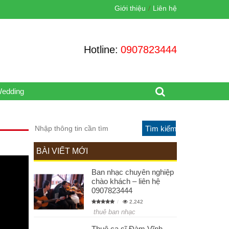
Giới thiệu
Liên hệ
Hotline:
0907823444
Wedding
BÀI VIẾT MỚI
Ban nhạc chuyên nghiệp
chào khách – liên hệ
0907823444
2,242
thuê ban nhạc
Thuê ca sĩ Đàm Vĩnh