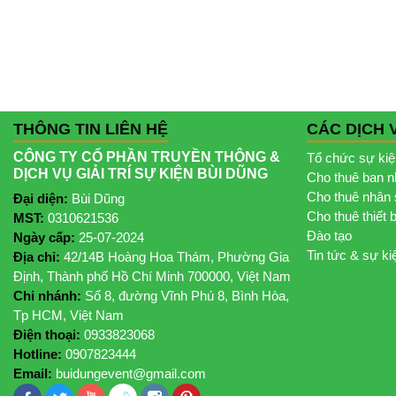
THÔNG TIN LIÊN HỆ
CÁC DỊCH 
CÔNG TY CỔ PHẦN TRUYỀN THÔNG &
Tổ chức sự ki
DỊCH VỤ GIẢI TRÍ SỰ KIỆN BÙI DŨNG
Cho thuê ban 
Cho thuê nhân 
Đại diện:
Bùi Dũng
Cho thuê thiết 
MST:
0310621536
Đào tạo
Ngày cấp:
25-07-2024
Tin tức & sự ki
Địa chỉ:
42/14B Hoàng Hoa Thám, Phường Gia
Định, Thành phố Hồ Chí Minh 700000, Việt Nam
Chi nhánh:
Số 8, đường Vĩnh Phú 8, Bình Hòa,
Tp HCM, Việt Nam
Điện thoại:
0933823068
Hotline:
0907823444
Email:
buidungevent@gmail.com