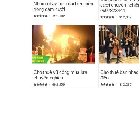
Nhóm nhảy hiện đại biểu diễn
cưới chuyên nghiệ
trong đám cưới
0907823444
2,102
2,387
Cho thuê vũ công múa lửa
Cho thuê ban nhạc
chuyên nghiệp
điển
2,259
2,236