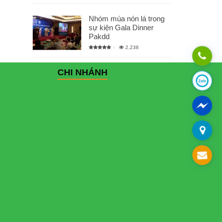
Nhóm múa nón lá trong
sự kiện Gala Dinner
Pakdd
2,238
CHI NHÁNH