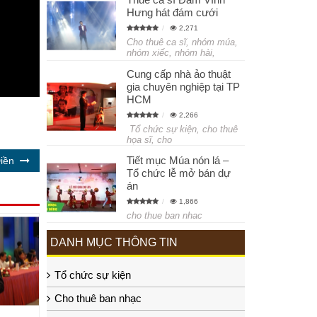
Hưng hát đám cưới
2,271
Cho thuê ca sĩ, nhóm múa,
nhóm xiếc, nhóm hài,
Cung cấp nhà ảo thuật
gia chuyên nghiệp tại TP
HCM
2,266
Tổ chức sự kiện, cho thuê
họa sĩ, cho
Tiết mục Múa nón lá –
iền
Tổ chức lễ mở bán dự
án
1,866
cho thue ban nhac
DANH MỤC THÔNG TIN
Tổ chức sự kiện
Cho thuê ban nhạc