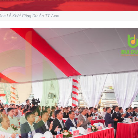
ảnh Lễ Khởi Công Dự Án TT Avio