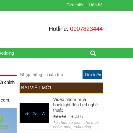
Giới thiệu
Liên hệ
Hotline:
0907823444
Wedding
ẩn chỉnh
BÀI VIẾT MỚI
Video nhóm múa
l.com.
backlight đèn Led nghệ
thuật
2,341
Tổ chức sự kiện, cho thuê
nhóm múa, múa trống