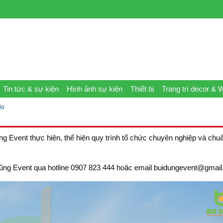
Tin tức & sự kiện
Hình ảnh sự kiện
Thiết bị
Trang trí decor & 
io
g Event thực hiện, thể hiện quy trình tổ chức chuyên nghiệp và chu
ùi Dũng Event qua hotline 0907 823 444 hoặc email buidungevent@gmai