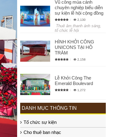
Vũ công múa cánh
chuyên nghiệp biểu diễn
sự kiện lễ hội cộng đồng
2,130
Thuê âm thanh ánh sáng,
tổ chức lễ hội
HÌNH KHỞI CÔNG
UNICONS TẠI HỒ
TRÀM
2,158
Lễ Khởi Công The
Emerald Boulevard
1,272
DANH MỤC THÔNG TIN
Tổ chức sự kiện
Cho thuê ban nhạc