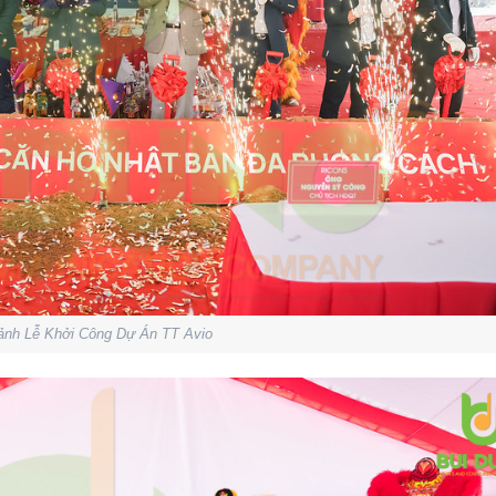
ảnh Lễ Khởi Công Dự Án TT Avio