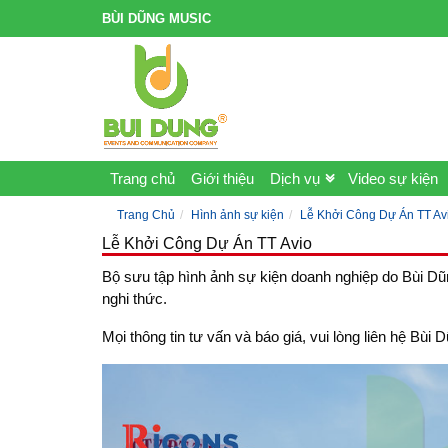
BÙI DŨNG MUSIC
Trang chủ
Giới thiệu
Dịch vụ
Video sự kiện
Trang Chủ
Hình ảnh sự kiện
Lễ Khởi Công Dự Án TT Av
Lễ Khởi Công Dự Án TT Avio
Bộ sưu tập hình ảnh sự kiện doanh nghiệp do Bùi Dũn
nghi thức.
Mọi thông tin tư vấn và báo giá, vui lòng liên hệ B