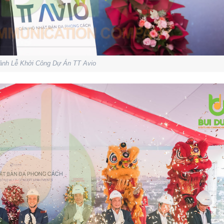
ảnh Lễ Khởi Công Dự Án TT Avio