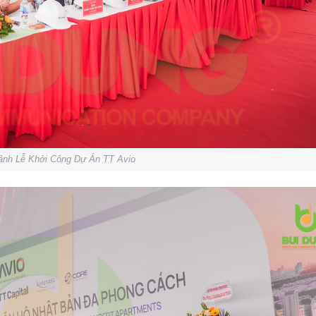
ảnh Lễ Khởi Công Dự Án TT Avio