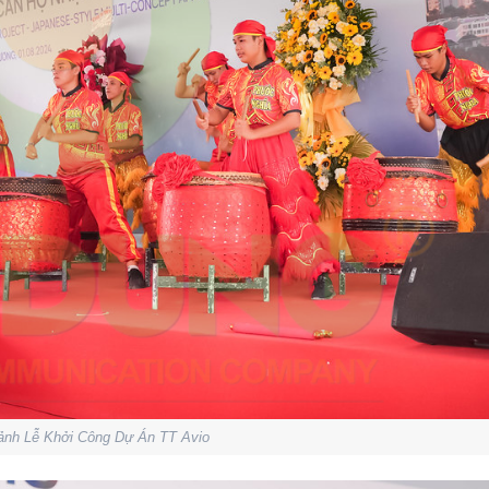
ảnh Lễ Khởi Công Dự Án TT Avio