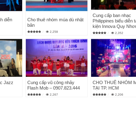
Cung cấp ban nhạc
h diễn
Cho thuê nhóm múa dù nhật
Philippines biểu diễn t
bản
kiện Innova Quy Nhơ
2,258
2,352
c Jazz
Cung cấp vũ công nhảy
CHO THUÊ NHÓM 
Flash Mob – 0907.823.444
TẠI TP. HCM
2,267
2,206