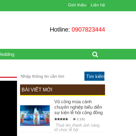
Giới thiệu
Liên hệ
Hotline:
0907823444
Wedding
BÀI VIẾT MỚI
Vũ công múa cánh
chuyên nghiệp biểu diễn
sự kiện lễ hội cộng đồng
2,131
Thuê âm thanh ánh sáng,
tổ chức lễ hội