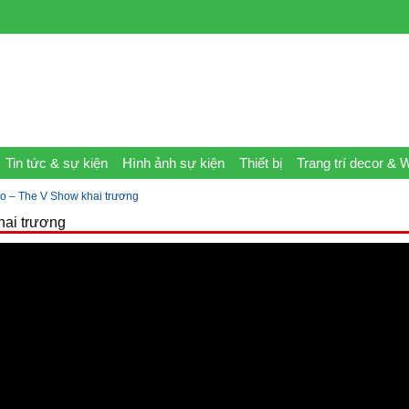
Tin tức & sự kiện
Hình ảnh sự kiện
Thiết bị
Trang trí decor & 
t go – The V Show khai trương
khai trương