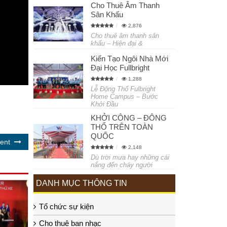
Cho Thuê Âm Thanh
Sân Khấu
2,876
Cho thuê âm thanh sân
khấu – Hiện đại &
Kiến Tạo Ngôi Nhà Mới
Đại Học Fullbright
1,288
Lễ Động Thổ Fulbright
Home Campus – Bước
Khởi Đầu
KHỞI CÔNG – ĐÔNG
THỔ TRÊN TOÀN
QUỐC
ent
2,148
Dù trời mưa hay những cái
nắng đến cháy người
DANH MỤC THÔNG TIN
Tổ chức sự kiện
Cho thuê ban nhạc