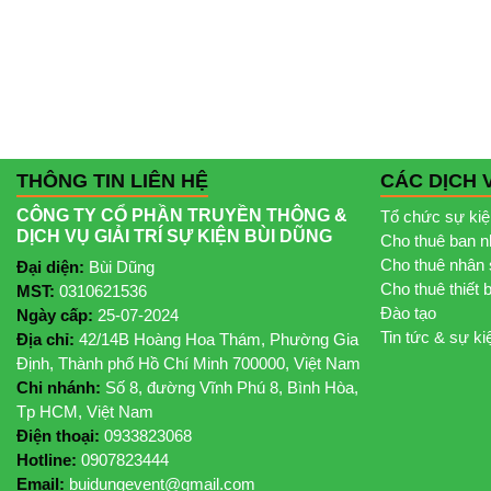
THÔNG TIN LIÊN HỆ
CÁC DỊCH 
CÔNG TY CỔ PHẦN TRUYỀN THÔNG &
Tổ chức sự ki
DỊCH VỤ GIẢI TRÍ SỰ KIỆN BÙI DŨNG
Cho thuê ban 
Cho thuê nhân 
Đại diện:
Bùi Dũng
Cho thuê thiết 
MST:
0310621536
Đào tạo
Ngày cấp:
25-07-2024
Tin tức & sự ki
Địa chỉ:
42/14B Hoàng Hoa Thám, Phường Gia
Định, Thành phố Hồ Chí Minh 700000, Việt Nam
Chi nhánh:
Số 8, đường Vĩnh Phú 8, Bình Hòa,
Tp HCM, Việt Nam
Điện thoại:
0933823068
Hotline:
0907823444
Email:
buidungevent@gmail.com