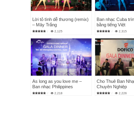
Lời tỏ tình dễ thương (remix)
Ban nhạc Cuba trìn
– Mây Trắng
bằng tiếng Việt
2,125
2,315
As long as you love me –
Cho Thuê Ban Nhạ
Ban nhạc Philippines
Chuyên Nghiệp
2,218
2,226