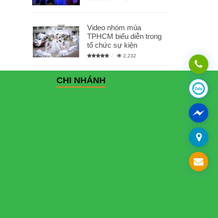
Video nhóm múa
TPHCM biểu diễn trong
tổ chức sự kiện
2,232
CHI NHÁNH