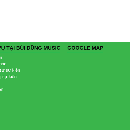
VỤ TẠI BÙI DŨNG MUSIC
GOOGLE MAP
ện
nhạc
sự sự kiện
bị sự kiện
ện