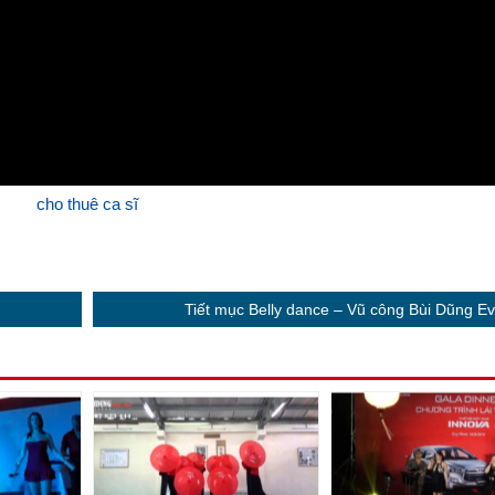
cho thuê ca sĩ
Tiết mục Belly dance – Vũ công Bùi Dũng Ev