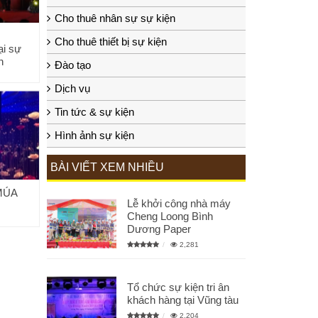
Cho thuê nhân sự sự kiện
Cho thuê thiết bị sự kiện
ại sự
n
Đào tạo
Dịch vụ
Tin tức & sự kiện
Hình ảnh sự kiện
BÀI VIẾT XEM NHIỀU
MÚA
Lễ khởi công nhà máy
Cheng Loong Bình
Dương Paper
2,281
Tổ chức sự kiện tri ân
khách hàng tại Vũng tàu
2,204