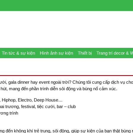
Tin tức & sự kiện
Hình ảnh sự kiện
Thiết bị
Trang trí decor & 
ưới, gala dinner hay event ngoài trời? Chúng tôi cung cấp dịch vụ ch
 hút, mang đến phần trình diễn sôi động và bùng nổ cảm xúc.
, Hiphop, Electro, Deep House…
ai trương, festival, tiệc cưới, bar – club
ơng trình
g đến không khí trẻ trung, sôi động, giúp sự kiện của bạn thật bùng 