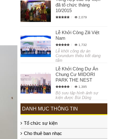
đã tổ chức tháng
10/2015
2,079
Lễ Khởi Công Zili Việt
Nam
1,732
Lễ khởi công dự án
Corundum thiêu kết dạng
tấm
Lễ Khởi Công Dự Án
Chung Cư MIDORI
PARK THE NEST
1,395
Bộ sưu tập hình ảnh sự
kiện được Bùi Dũng
DANH MỤC THÔNG TIN
Tổ chức sự kiện
Cho thuê ban nhạc