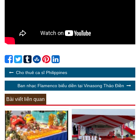
Cho thuê ca sĩ Philippines
Ban nhạc Flamenco biểu diền tại Vinasong Thảo Điền
Bài viết liên quan