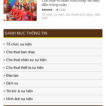
Cho thuê vũ đoàn múa trống- lân biểu
diễn mừng xuân
2,224
Tổ chức sự kiện, âm thanh ánh sáng, màn
hình
DANH MỤC THÔNG TIN
Tổ chức sự kiện
Cho thuê ban nhạc
Cho thuê nhân sự sự kiện
Cho thuê thiết bị sự kiện
Đào tạo
Dịch vụ
Tin tức & sự kiện
Hình ảnh sự kiện