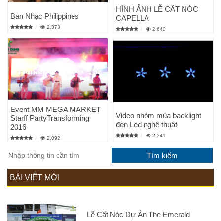
HÌNH ẢNH LỄ CẤT NÓC
Ban Nhạc Philippines
CAPELLA
2,373
2,640
Event MM MEGA MARKET
Video nhóm múa backlight
Starff PartyTransforming
đèn Led nghệ thuật
2016
2,341
2,092
BÀI VIẾT MỚI
Lễ Cất Nóc Dự Án The Emerald