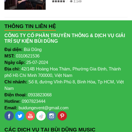
2,149
THÔNG TIN LIÊN HỆ
CÔNG TY CỔ PHẦN TRUYỀN THÔNG & DỊCH VỤ GIẢI
TRÍ SỰ KIỆN BÙI DŨNG
Đại diện:
Bùi Dũng
MST:
0310621536
Ngày cấp:
25-07-2024
Địa chỉ:
42/14B Hoàng Hoa Thám, Phường Gia Định, Thành
phố Hồ Chí Minh 700000, Việt Nam
Chi nhánh:
Số 8, đường Vĩnh Phú 8, Bình Hòa, Tp HCM, Việt
Nam
Điện thoại:
0933823068
Hotline:
0907823444
Email:
buidungevent@gmail.com
CÁC DỊCH VỤ TẠI BÙI DŨNG MUSIC