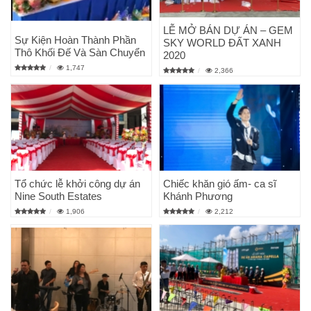
LỄ MỞ BÁN DỰ ÁN – GEM
Sự Kiện Hoàn Thành Phần
SKY WORLD ĐẤT XANH
Thô Khối Đế Và Sàn Chuyển
2020
1,747
2,366
Tổ chức lễ khởi công dự án
Chiếc khăn gió ấm- ca sĩ
Nine South Estates
Khánh Phương
1,906
2,212