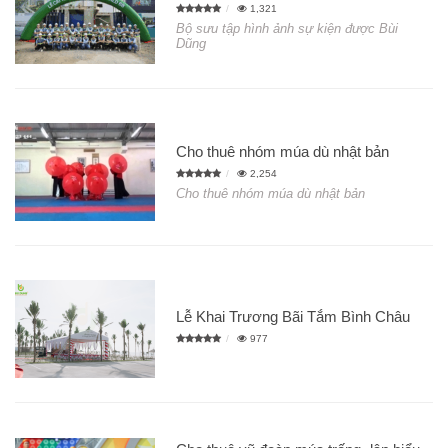
1,321
Bộ sưu tập hình ảnh sự kiện được Bùi
Dũng
Cho thuê nhóm múa dù nhật bản
2,254
Cho thuê nhóm múa dù nhật bản
Lễ Khai Trương Bãi Tắm Bình Châu
977