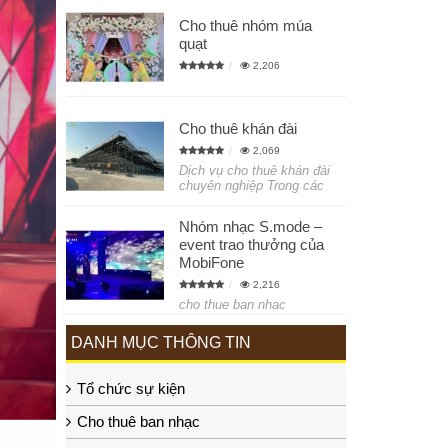
Cho thuê nhóm múa
quạt
2,206
Cho thuê khán đài
2,069
Dịch vụ cho thuê khán đài
chuyên nghiệp Trong các
Nhóm nhạc S.mode –
event trao thưởng của
MobiFone
2,216
cho thue ban nhac
DANH MỤC THÔNG TIN
Tổ chức sự kiện
Cho thuê ban nhạc