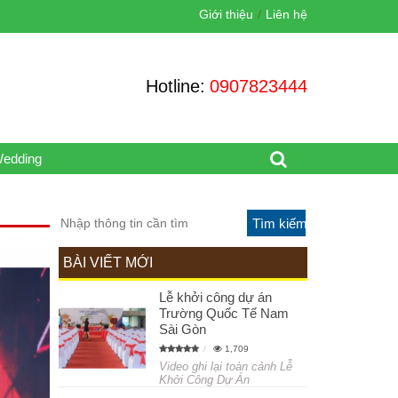
Giới thiệu
Liên hệ
Hotline:
0907823444
Wedding
BÀI VIẾT MỚI
Lễ khởi công dự án
Trường Quốc Tế Nam
Sài Gòn
1,709
Video ghi lại toàn cảnh Lễ
Khởi Công Dự Án