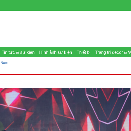
Tin tức & sự kiện
Hình ảnh sự kiện
Thiết bị
Trang trí decor & 
g Nam