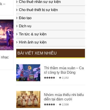
Cho thuê nhân sự sự kiện
ck –
Cho thuê thiết bị sự kiện
Đào tạo
Dịch vụ
Tin tức & sự kiện
Hình ảnh sự kiện
BÀI VIẾT XEM NHIỀU
n nhạc
Thì thầm mùa xuân – Ca
sĩ công ty Bùi Dũng
2,152
Nhóm múa thiếu nhi biểu
diễn tại đám cưới
2,538