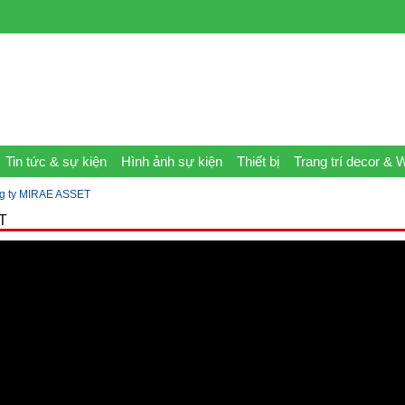
Tin tức & sự kiện
Hình ảnh sự kiện
Thiết bị
Trang trí decor & 
ng ty MIRAE ASSET
ET