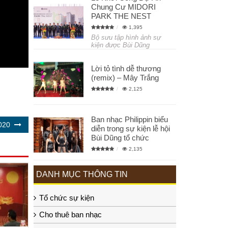
Chung Cư MIDORI
PARK THE NEST
1,395
Bộ sưu tập hình ảnh sự
kiện được Bùi Dũng
Lời tỏ tình dễ thương
(remix) – Mây Trắng
2,125
Ban nhạc Philippin biểu
020
diễn trong sự kiện lễ hội
Bùi Dũng tổ chức
2,135
DANH MỤC THÔNG TIN
Tổ chức sự kiện
Cho thuê ban nhạc