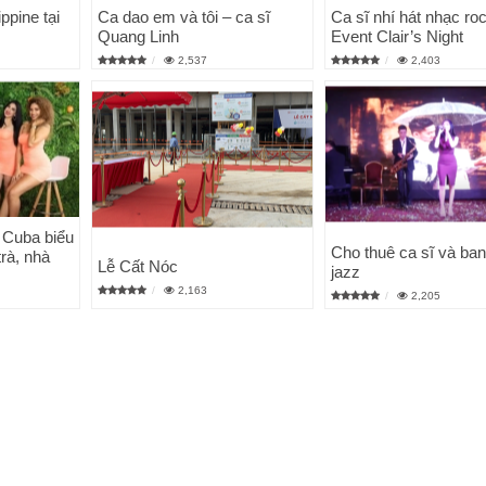
ppine tại
Ca dao em và tôi – ca sĩ
Ca sĩ nhí hát nhạc ro
Quang Linh
Event Clair’s Night
2,537
2,403
 Cuba biểu
Cho thuê ca sĩ và ba
trà, nhà
Lễ Cất Nóc
jazz
2,163
2,205