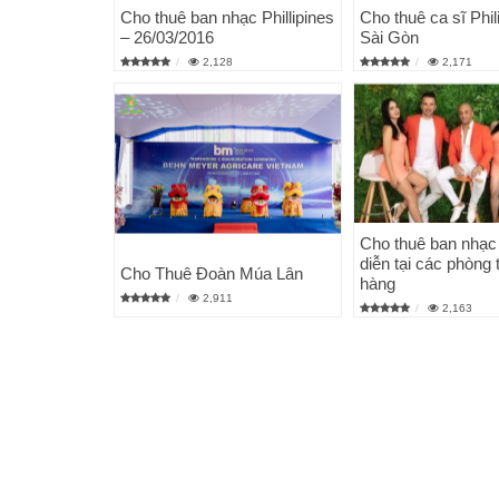
Cho thuê ban nhạc Phillipines
Cho thuê ca sĩ Phili
– 26/03/2016
Sài Gòn
2,128
2,171
Cho thuê ban nhạc
diễn tại các phòng 
Cho Thuê Đoàn Múa Lân
hàng
2,911
2,163