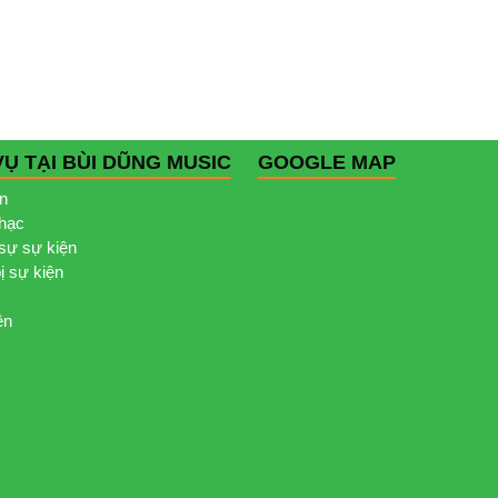
VỤ TẠI BÙI DŨNG MUSIC
GOOGLE MAP
ện
nhạc
sự sự kiện
bị sự kiện
ện