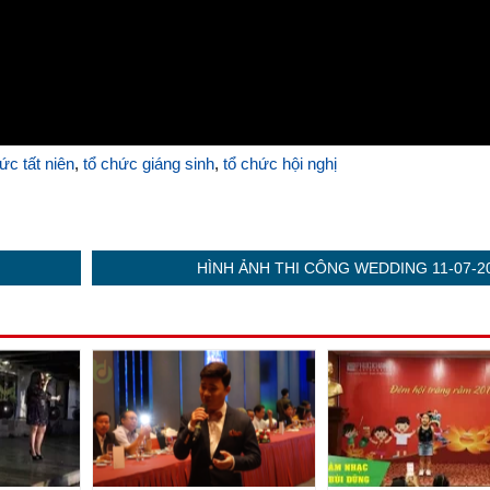
ức tất niên
,
tổ chức giáng sinh
,
tổ chức hội nghị
HÌNH ẢNH THI CÔNG WEDDING 11-07-2