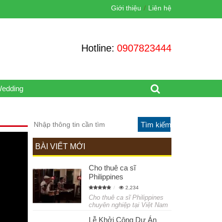
Giới thiệu
Liên hệ
Hotline:
0907823444
Wedding
BÀI VIẾT MỚI
Cho thuê ca sĩ
Philippines
2,234
Cho thuê ca sĩ Philippines
chuyên nghiệp tại Việt Nam
Lễ Khởi Công Dự Án