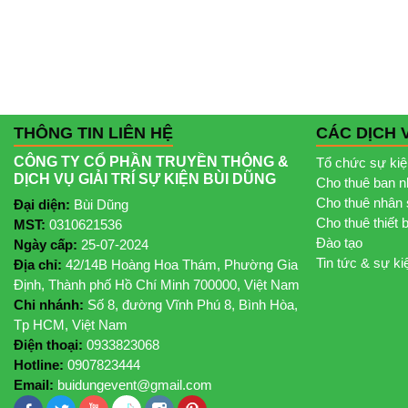
THÔNG TIN LIÊN HỆ
CÁC DỊCH 
CÔNG TY CỔ PHẦN TRUYỀN THÔNG &
Tổ chức sự ki
DỊCH VỤ GIẢI TRÍ SỰ KIỆN BÙI DŨNG
Cho thuê ban 
Cho thuê nhân 
Đại diện:
Bùi Dũng
Cho thuê thiết 
MST:
0310621536
Đào tạo
Ngày cấp:
25-07-2024
Tin tức & sự ki
Địa chỉ:
42/14B Hoàng Hoa Thám, Phường Gia
Định, Thành phố Hồ Chí Minh 700000, Việt Nam
Chi nhánh:
Số 8, đường Vĩnh Phú 8, Bình Hòa,
Tp HCM, Việt Nam
Điện thoại:
0933823068
Hotline:
0907823444
Email:
buidungevent@gmail.com