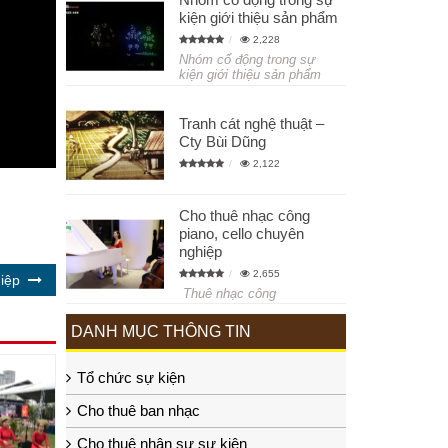
kiện giới thiệu sản phẩm
2,228
Nhóm cổ động trong sự
kiện giới thiệu sản phẩm
Tranh cát nghệ thuật –
Cty Bùi Dũng
2,122
Cho thuê nhạc công
piano, cello chuyên
nghiệp
2,655
iệp
Thuê nhạc công
DANH MỤC THÔNG TIN
Tổ chức sự kiện
Cho thuê ban nhạc
Cho thuê nhân sự sự kiện