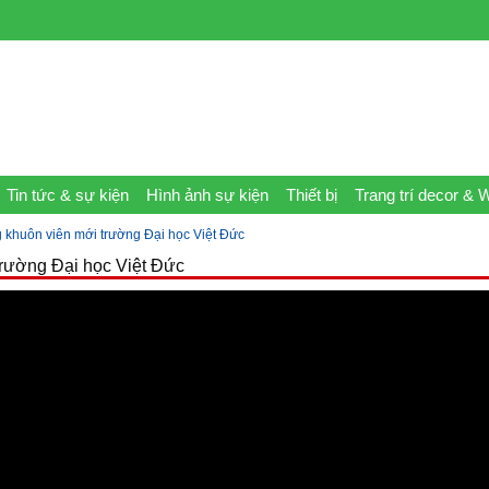
Tin tức & sự kiện
Hình ảnh sự kiện
Thiết bị
Trang trí decor & 
g khuôn viên mới trường Đại học Việt Đức
trường Đại học Việt Đức