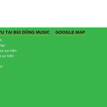
VỤ TẠI BÙI DŨNG MUSIC
GOOGLE MAP
ện
nhạc
sự sự kiện
bị sự kiện
ện