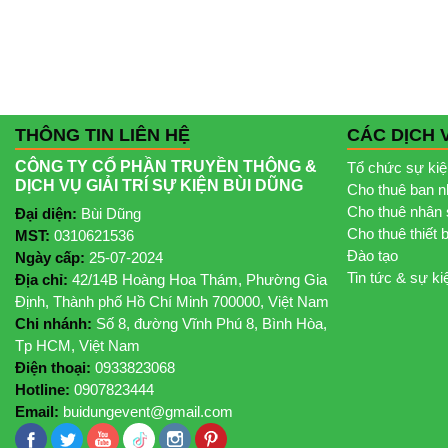
THÔNG TIN LIÊN HỆ
CÁC DỊCH 
CÔNG TY CỔ PHẦN TRUYỀN THÔNG &
Tổ chức sự ki
DỊCH VỤ GIẢI TRÍ SỰ KIỆN BÙI DŨNG
Cho thuê ban 
Cho thuê nhân 
Đại diện:
Bùi Dũng
Cho thuê thiết 
MST:
0310621536
Đào tạo
Ngày cấp:
25-07-2024
Tin tức & sự ki
Địa chỉ:
42/14B Hoàng Hoa Thám, Phường Gia
Định, Thành phố Hồ Chí Minh 700000, Việt Nam
Chi nhánh:
Số 8, đường Vĩnh Phú 8, Bình Hòa,
Tp HCM, Việt Nam
Điện thoại:
0933823068
Hotline:
0907823444
Email:
buidungevent@gmail.com