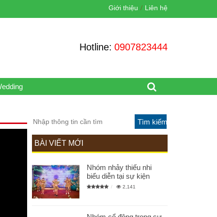
Giới thiệu
Liên hệ
Hotline:
0907823444
Wedding
BÀI VIẾT MỚI
Nhóm nhảy thiếu nhi
biểu diễn tại sự kiện
2,141
Nhóm cổ động trong sự