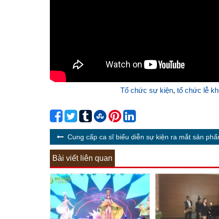
Tổ chức sự kiện
,
tổ chức lễ k
Cung cấp ca sĩ biểu diễn sự kiện ra mắt sản ph
Bài viết liên quan