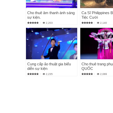
Cho thuê âm thanh ánh sáng
Ca Sĩ Philippines 
sự kiện.
Tiệc Cưới
2,203
2,140
Cung cấp ảo thuật gia biểu
Cho thuê trang ph
diễn sự kiện
QUỐC
2,235
2,089