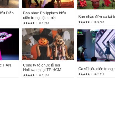
Biểu Diễn
Ban nhạc Philippines biểu
Ban nhạc đờn ca tài t
diễn trong tiệc cưới
3,067
2,274
ục HÀN
Công ty tổ chức lễ hội
Ca sĩ biểu diễn trong 
Halloween tại TP HCM
2,211
2,136