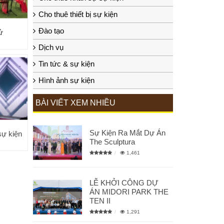
Cho thuê thiết bị sự kiện
Đào tạo
ử
Dịch vụ
Tin tức & sự kiện
Hình ảnh sự kiện
BÀI VIẾT XEM NHIỀU
Sự Kiện Ra Mắt Dự Án
sự kiện
The Sculptura
1,461
LỄ KHỞI CÔNG DỰ
ÁN MIDORI PARK THE
TEN II
1,291