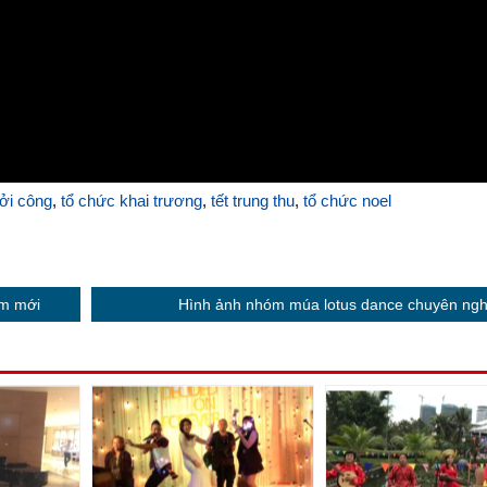
hởi công
,
tổ chức khai trương
,
tết trung thu
,
tổ chức noel
ẩm mới
Hình ảnh nhóm múa lotus dance chuyên ngh