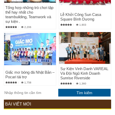
Tổng hợp những trò chơi tập
thể hay nhất cho
Lễ Khởi Công Sun Casa
teambuilding, Teamwork và
Square Bình Dương
sự kiện .
1,903
2,206
Sự Kiện Vinh Danh VAREAL
Giấc mơ bóng đá Nhật Bản –
Và Đội Ngũ Kinh Doanh
Pocari tài trợ
Sunrise Riverside
1,758
1,360
BÀI VIẾT MỚI