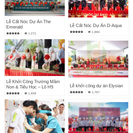
Lễ Cất Nóc Dự Án The
Lễ Cất Nóc Dự Án D-Aqua
Emerald
1,884
1,271
Lễ Khởi Công Trường Mầm
Lễ khởi công dự án Elysian
Non & Tiểu Học – Lô H9
1,767
1,658