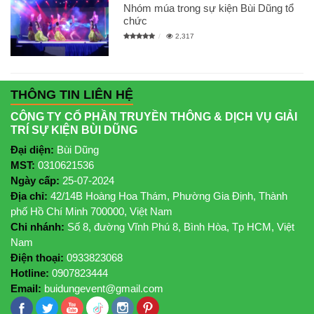
Nhóm múa trong sự kiện Bùi Dũng tổ
chức
2,317
THÔNG TIN LIÊN HỆ
CÔNG TY CỔ PHẦN TRUYỀN THÔNG & DỊCH VỤ GIẢI
TRÍ SỰ KIỆN BÙI DŨNG
Đại diện:
Bùi Dũng
MST:
0310621536
Ngày cấp:
25-07-2024
Địa chỉ:
42/14B Hoàng Hoa Thám, Phường Gia Định, Thành
phố Hồ Chí Minh 700000, Việt Nam
Chi nhánh:
Số 8, đường Vĩnh Phú 8, Bình Hòa, Tp HCM, Việt
Nam
Điện thoại:
0933823068
Hotline:
0907823444
Email:
buidungevent@gmail.com