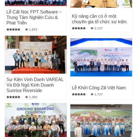
Lễ Cất Nóc FPT Software –
Kỹ năng cần có ở một
Trung Tâm Nghiên Cứu &
chuyên gia tổ chức sự kiện.
Phát Triển
2,137
1,953
Sự Kiện Vinh Danh VAREAL
Và Đội Ngũ Kinh Doanh
Lễ Khởi Công Zili Việt Nam
Sunrise Riverside
1,727
1,360