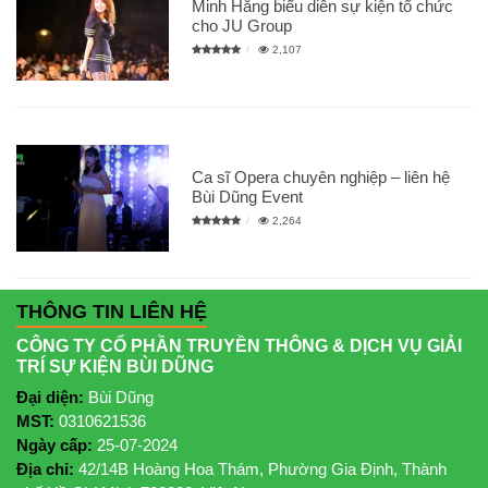
Minh Hằng biểu diễn sự kiện tổ chức
cho JU Group
2,107
Ca sĩ Opera chuyên nghiệp – liên hệ
Bùi Dũng Event
2,264
THÔNG TIN LIÊN HỆ
CÔNG TY CỔ PHẦN TRUYỀN THÔNG & DỊCH VỤ GIẢI
TRÍ SỰ KIỆN BÙI DŨNG
Đại diện:
Bùi Dũng
MST:
0310621536
Ngày cấp:
25-07-2024
Địa chỉ:
42/14B Hoàng Hoa Thám, Phường Gia Định, Thành