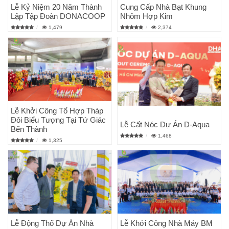
Lễ Kỷ Niệm 20 Năm Thành
Cung Cấp Nhà Bạt Khung
Lập Tập Đoàn DONACOOP
Nhôm Hợp Kim
1,479
2,374
Lễ Khởi Công Tổ Hợp Tháp
Đôi Biểu Tượng Tại Tứ Giác
Lễ Cất Nóc Dự Án D-Aqua
Bến Thành
1,468
1,325
Lễ Động Thổ Dự Án Nhà
Lễ Khởi Công Nhà Máy BM