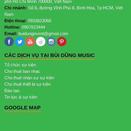
phố Hồ Chí Minh 700000, Việt Nam
Chi nhánh:
Số 8, đường Vĩnh Phú 8, Bình Hòa, Tp HCM, Việt
Nam
Điện thoại:
0933823068
Hotline:
0907823444
Email:
buidungevent@gmail.com
CÁC DỊCH VỤ TẠI BÙI DŨNG MUSIC
Tổ chức sự kiện
Cho thuê ban nhạc
Cho thuê nhân sự sự kiện
Cho thuê thiết bị sự kiện
Đào tạo
Tin tức & sự kiện
GOOGLE MAP