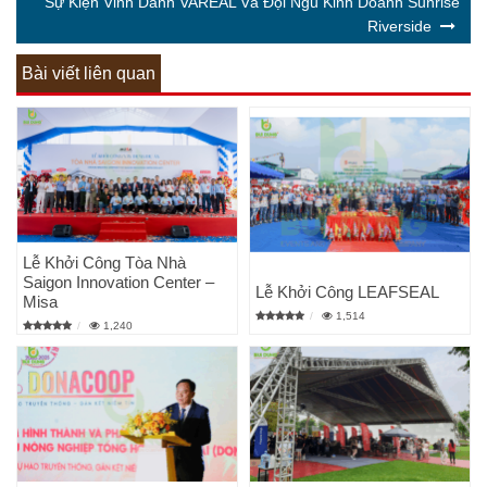
Sự Kiện Vinh Danh VAREAL Và Đội Ngũ Kinh Doanh Sunrise
Riverside
Bài viết liên quan
Lễ Khởi Công Tòa Nhà
Saigon Innovation Center –
Lễ Khởi Công LEAFSEAL
Misa
1,514
1,240