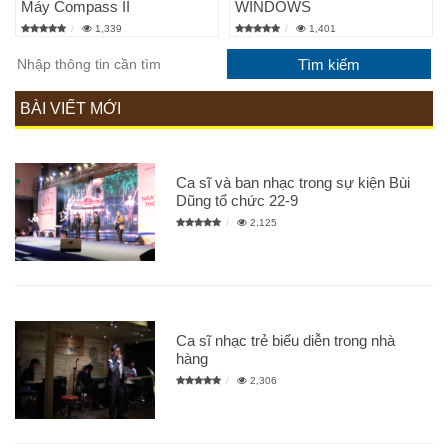
Máy Compass II
WINDOWS
1,339
1,401
BÀI VIẾT MỚI
Ca sĩ và ban nhạc trong sự kiện Bùi
Dũng tổ chức 22-9
2,125
Ca sĩ nhạc trẻ biểu diễn trong nhà
hàng
2,306