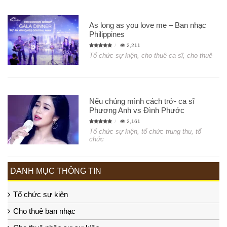
As long as you love me – Ban nhạc
Philippines
2,211
Tổ chức sự kiện, cho thuê ca sĩ, cho thuê
Nếu chúng mình cách trở- ca sĩ
Phương Anh vs Đình Phước
2,161
Tổ chức sự kiện, tổ chức trung thu, tổ
chức
DANH MỤC THÔNG TIN
Tổ chức sự kiện
Cho thuê ban nhạc