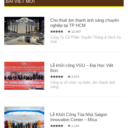
BÀI VIẾT MỚI
Cho thuê âm thanh ánh sáng chuyên
nghiệp tại TP HCM
12,557
Công Ty Cổ Phần Truyền Thông & Dịch Vụ
Giải
Lễ khởi công VGU – Đại Học Việt
Đức
2,272
Công ty tổ chức sự kiện, âm thanh ánh
sáng,
Lễ Khởi Công Tòa Nhà Saigon
Innovation Center – Misa
1,119