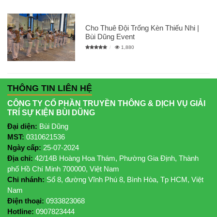
Cho Thuê Đội Trống Kèn Thiếu Nhi |
Bùi Dũng Event
1,880
THÔNG TIN LIÊN HỆ
CÔNG TY CỔ PHẦN TRUYỀN THÔNG & DỊCH VỤ GIẢI
TRÍ SỰ KIỆN BÙI DŨNG
Đại diện:
Bùi Dũng
MST:
0310621536
Ngày cấp:
25-07-2024
Địa chỉ:
42/14B Hoàng Hoa Thám, Phường Gia Định, Thành
phố Hồ Chí Minh 700000, Việt Nam
Chi nhánh:
Số 8, đường Vĩnh Phú 8, Bình Hòa, Tp HCM, Việt
Nam
Điện thoại:
0933823068
Hotline:
0907823444