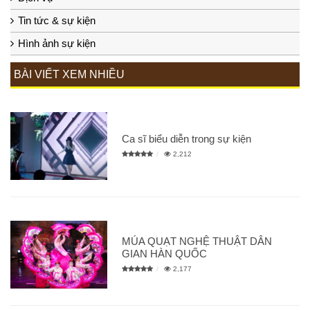
Tin tức & sự kiện
Hình ảnh sự kiện
BÀI VIẾT XEM NHIỀU
Ca sĩ biểu diễn trong sự kiện
2,212
MÚA QUẠT NGHỆ THUẬT DÂN
GIAN HÀN QUỐC
2,177