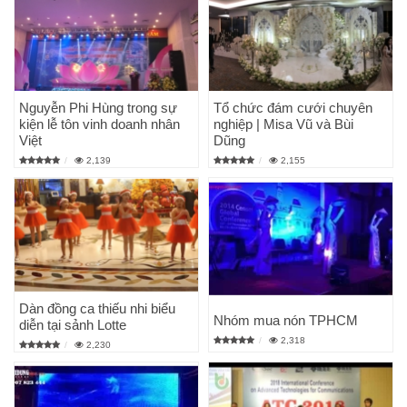
Nguyễn Phi Hùng trong sự
Tổ chức đám cưới chuyên
kiện lễ tôn vinh doanh nhân
nghiệp | Misa Vũ và Bùi
Việt
Dũng
2,139
2,155
Dàn đồng ca thiếu nhi biểu
Nhóm mua nón TPHCM
diễn tại sảnh Lotte
2,318
2,230