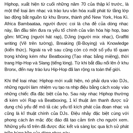
Hiphop, xuất hiện từ cuối những năm 70 của thập kỉ trước, là
một thể loại âm nhạc và trào lưu văn hóa xuất phát từ tầng lớp
lao động bắt nguồn từ khu Bronx, thành phố New York, Hoa Kì.
Africa Bambaataa, người được coi là cha đẻ của dòng nhạc
này, lần đầu tiên đưa ra yếu tố chính của văn hóa hip hop, bao
gồm: MCing (người hát rap), DJing (người mix nhạc), Graffiti
writing (Vẽ trên tường), Breaking (B-Boying) và Knowledge
(kiến thức). Ngoài ra về sau cũng còn có một số yếu tố quan
trọng không kém như Beatboxing (Tạo nhạc bằng miệng), thời
trang Hip-Hop và Slang (tiếng lóng). Từ khi bắt đầu nổi lên ở khu
Bronx, đến nay trào lưu Hip-Hop đã lan rộng ra toàn thế giới.
Khi thể loại nhạc Hiphop mới xuất hiện, nó phải dựa vào DJs,
những người làm nhiệm vụ tạo ra nhịp điệu bằng cách xoáy vào
những chiếc đĩa đặc biệt của họ. Sau này nhạc Hiphop thường
đi kèm với Rap và Beatboxing, 1 kĩ thuật âm thanh được sử
dụng chủ yếu để mô tả các yếu tố kích phát của đoạn nhạc và
cũng là kĩ thuật chính của DJs. Điệu nhảy đặc biệt cùng với
phong cách ăn mặc độc đáo đã tạo cảm tình cho người xem.
Những yếu tố trên đã được đúc kết và sàng lọc qua lịch sử phát
triền hùng hồn của dòng nhạc này.