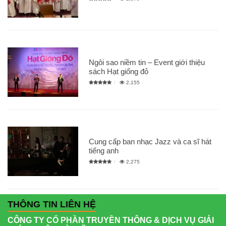
Ngôi sao niềm tin – Event giới thiệu
sách Hạt giống đỏ
2,155
Cung cấp ban nhạc Jazz và ca sĩ hát
tiếng anh
2,275
THÔNG TIN LIÊN HỆ
CÔNG TY CỔ PHẦN TRUYỀN THÔNG & DỊCH VỤ GIẢI