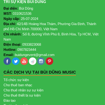
TRÍ SỰ KIỆN BÙI DŨNG
Đại diện:
Bùi Dũng
MST:
0310621536
Ngày cấp:
25-07-2024
Địa chỉ:
42/14B Hoàng Hoa Thám, Phường Gia Định, Thành
phố Hồ Chí Minh 700000, Việt Nam
Chi nhánh:
Số 8, đường Vĩnh Phú 8, Bình Hòa, Tp HCM, Việt
Nam
Điện thoại:
0933823068
Hotline:
0907823444
Email:
buidungevent@gmail.com
CÁC DỊCH VỤ TẠI BÙI DŨNG MUSIC
Tổ chức sự kiện
Cho thuê ban nhạc
Cho thuê nhân sự sự kiện
Cho thuê thiết bị sự kiện
Đào tạo