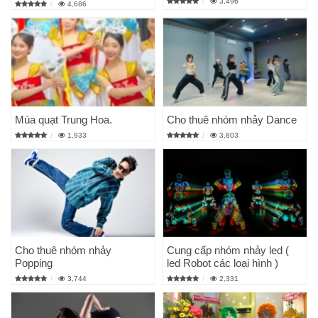
3,496
4,686
Múa quạt Trung Hoa.
Cho thuê nhóm nhảy Dance
1,933
3,803
Cho thuê nhóm nhảy
Cung cấp nhóm nhảy led (
Popping
led Robot các loại hình )
3,744
2,331