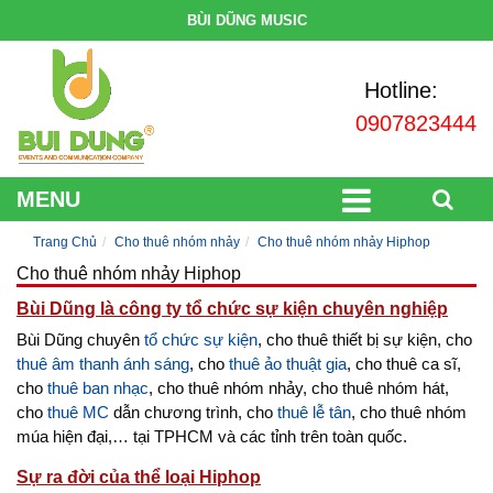
BÙI DŨNG MUSIC
Hotline:
0907823444
MENU
Trang Chủ
Cho thuê nhóm nhảy
Cho thuê nhóm nhảy Hiphop
Cho thuê nhóm nhảy Hiphop
Bùi Dũng là công ty tổ chức sự kiện chuyên nghiệp
Bùi Dũng chuyên
tổ chức sự kiện
, cho thuê thiết bị sự kiện, cho
thuê âm thanh ánh sáng
, cho
thuê ảo thuật gia
, cho thuê ca sĩ,
cho
thuê ban nhạc
, cho thuê nhóm nhảy, cho thuê nhóm hát,
cho
thuê MC
dẫn chương trình, cho
thuê lễ tân
, cho thuê nhóm
múa hiện đại,… tại TPHCM và các tỉnh trên toàn quốc.
Sự ra đời của thể loại Hiphop