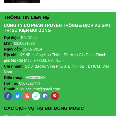
THÔNG TIN LIÊN HỆ
CÔNG TY CỔ PHẦN TRUYỀN THÔNG & DỊCH VỤ GIẢI
TRÍ SỰ KIỆN BÙI DŨNG
Đại diện:
Bùi Dũng
MST:
0310621536
Ngày cấp:
25-07-2024
Địa chỉ:
42/14B Hoàng Hoa Thám, Phường Gia Định, Thành
phố Hồ Chí Minh 700000, Việt Nam
Chi nhánh:
Số 8, đường Vĩnh Phú 8, Bình Hòa, Tp HCM, Việt
Nam
Điện thoại:
0933823068
Hotline:
0907823444
Email:
buidungevent@gmail.com
CÁC DỊCH VỤ TẠI BÙI DŨNG MUSIC