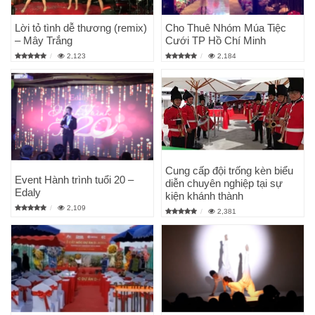
Lời tỏ tình dễ thương (remix)
Cho Thuê Nhóm Múa Tiệc
– Mây Trắng
Cưới TP Hồ Chí Minh
2,123
2,184
Cung cấp đội trống kèn biểu
Event Hành trình tuổi 20 –
diễn chuyên nghiệp tại sự
Edaly
kiện khánh thành
2,109
2,381