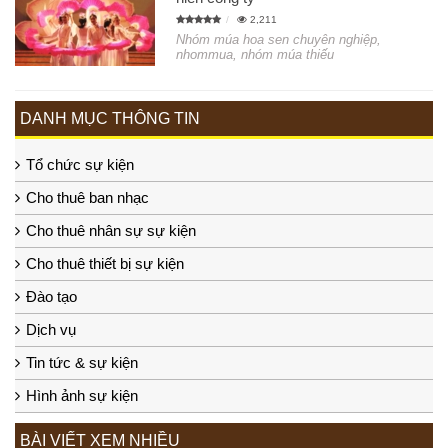
2,211
Nhóm múa hoa sen chuyên nghiệp,
nhommua, nhóm múa thiếu
DANH MỤC THÔNG TIN
Tổ chức sự kiện
Cho thuê ban nhạc
Cho thuê nhân sự sự kiện
Cho thuê thiết bị sự kiện
Đào tạo
Dịch vụ
Tin tức & sự kiện
Hình ảnh sự kiện
BÀI VIẾT XEM NHIỀU