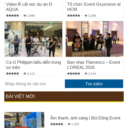
Video lễ cất nóc dự án D-
Tổ chức Event Oxymoron at
AQUA
HCM
1,899
2,289
Ca sĩ Philippin biểu diễn trong
Ban nhạc Flamenco – Event
sự kiện
L’OREAL 2016
2,113
2,244
BÀI VIẾT MỚI
Âm thanh, ánh sáng | Bùi Dũng Event
1,250