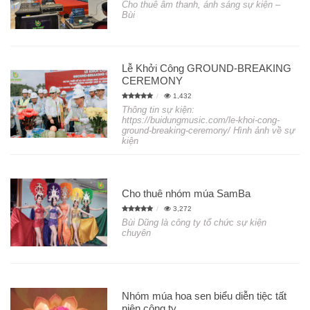
Cho thuê âm thanh, ánh sáng sự kiện –
Bùi
Lễ Khởi Công GROUND-BREAKING
CEREMONY
1,432
Thông tin sự kiện:
https://buidungmusic.com/le-khoi-cong-
ground-breaking-ceremony/ Hình ảnh về sự
kiện
Cho thuê nhóm múa SamBa
3,272
Bùi Dũng là công ty tổ chức sự kiện
chuyên
Nhóm múa hoa sen biểu diễn tiệc tất
niên công ty