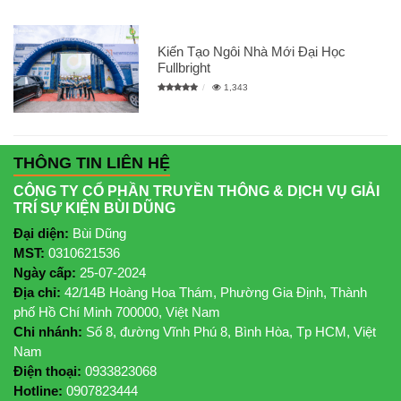
Kiến Tạo Ngôi Nhà Mới Đại Học
Fullbright
1,343
THÔNG TIN LIÊN HỆ
CÔNG TY CỔ PHẦN TRUYỀN THÔNG & DỊCH VỤ GIẢI
TRÍ SỰ KIỆN BÙI DŨNG
Đại diện:
Bùi Dũng
MST:
0310621536
Ngày cấp:
25-07-2024
Địa chỉ:
42/14B Hoàng Hoa Thám, Phường Gia Định, Thành
phố Hồ Chí Minh 700000, Việt Nam
Chi nhánh:
Số 8, đường Vĩnh Phú 8, Bình Hòa, Tp HCM, Việt
Nam
Điện thoại:
0933823068
Hotline:
0907823444