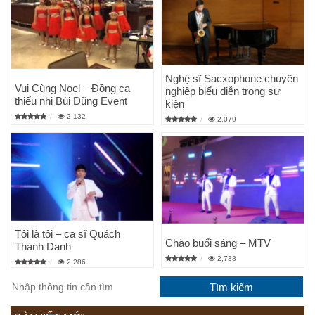
Nghệ sĩ Sacxophone chuyên
Vui Cùng Noel – Đồng ca
nghiệp biểu diễn trong sự
thiếu nhi Bùi Dũng Event
kiện
2,132
2,079
Tôi là tôi – ca sĩ Quách
Chào buổi sáng – MTV
Thành Danh
2,738
2,286