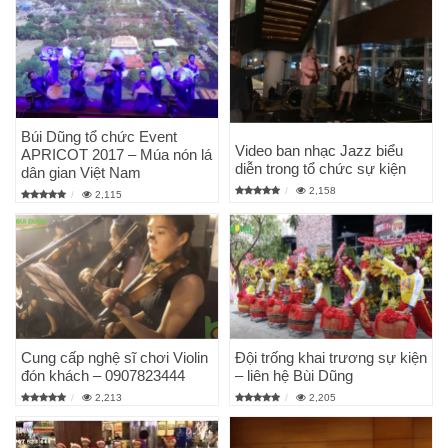
Búi Dũng tổ chức Event
Video ban nhạc Jazz biểu
APRICOT 2017 – Múa nón lá
diễn trong tổ chức sự kiện
dân gian Việt Nam
2,158
2,115
Cung cấp nghệ sĩ chơi Violin
Đội trống khai trương sự kiện
đón khách – 0907823444
– liên hệ Bùi Dũng
2,213
2,205