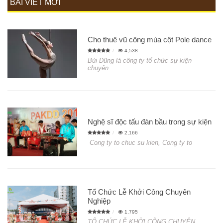
BÀI VIẾT MỚI
Cho thuê vũ công múa cột Pole dance
4,538
Bùi Dũng là công ty tổ chức sự kiện
chuyên
Nghệ sĩ độc tấu đàn bầu trong sự kiện
2,166
Cong ty to chuc su kien, Cong ty to
Tổ Chức Lễ Khởi Công Chuyên
Nghiệp
1,795
TỔ CHỨC LỄ KHỞI CÔNG CHUYÊN