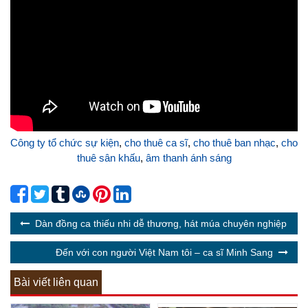
Công ty tổ chức sự kiện
,
cho thuê ca sĩ
,
cho thuê ban nhạc
,
cho
thuê sân khấu
,
âm thanh ánh sáng
Dàn đồng ca thiếu nhi dễ thương, hát múa chuyên nghiệp
Đến với con người Việt Nam tôi – ca sĩ Minh Sang
Bài viết liên quan