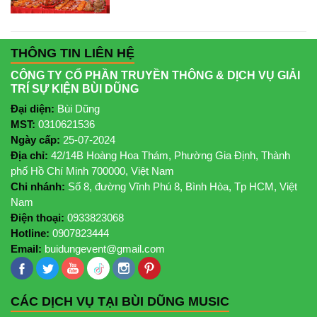
THÔNG TIN LIÊN HỆ
CÔNG TY CỔ PHẦN TRUYỀN THÔNG & DỊCH VỤ GIẢI
TRÍ SỰ KIỆN BÙI DŨNG
Đại diện:
Bùi Dũng
MST:
0310621536
Ngày cấp:
25-07-2024
Địa chỉ:
42/14B Hoàng Hoa Thám, Phường Gia Định, Thành
phố Hồ Chí Minh 700000, Việt Nam
Chi nhánh:
Số 8, đường Vĩnh Phú 8, Bình Hòa, Tp HCM, Việt
Nam
Điện thoại:
0933823068
Hotline:
0907823444
Email:
buidungevent@gmail.com
CÁC DỊCH VỤ TẠI BÙI DŨNG MUSIC