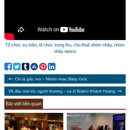
Tổ chức sự kiện
,
tổ chức trung thu
,
cho thuê nhóm nhảy
,
nhóm
nhảy dance
Chỉ là giấc mơ – Nhóm nhạc Baby Girls
Về đâu mái tóc người thương – ca sĩ Bolero Khánh Hoàng
Bài viết liên quan