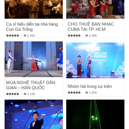
Ca sĩ biểu diễn tại nhà hàng
CHO THUÊ BAN NHẠC
Con Gà Trống
CUBA TẠI TP. HCM
2,562
2,088
MÚA NGHỆ THUẬT DÂN
Nhóm hài trong sự kiện
GIAN – HÀN QUỐC
2,359
2,159