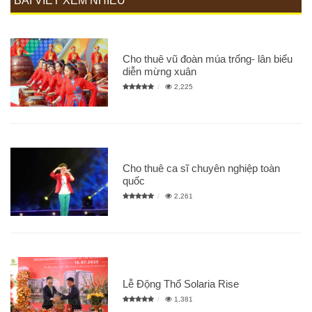
BÀI VIẾT XEM NHIỀU
Cho thuê vũ đoàn múa trống- lân biểu
diễn mừng xuân
2,225
Cho thuê ca sĩ chuyên nghiệp toàn
quốc
2,261
Lễ Động Thổ Solaria Rise
1,381