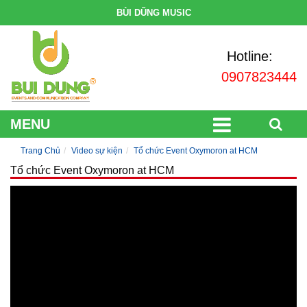
BÙI DŨNG MUSIC
Hotline:
0907823444
MENU
Trang Chủ
Video sự kiện
Tổ chức Event Oxymoron at HCM
Tổ chức Event Oxymoron at HCM