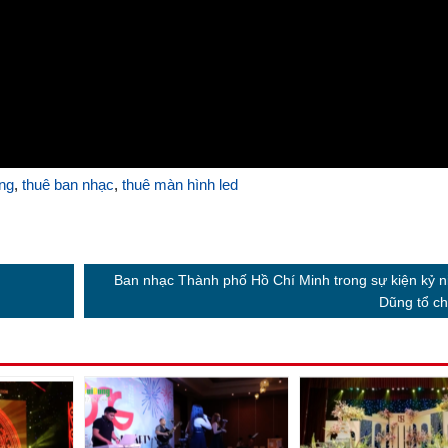
ng
,
thuê ban nhạc
,
thuê màn hình led
Ban nhạc Thành phố Hồ Chí Minh trong sự kiện kỷ n
Dũng tổ ch