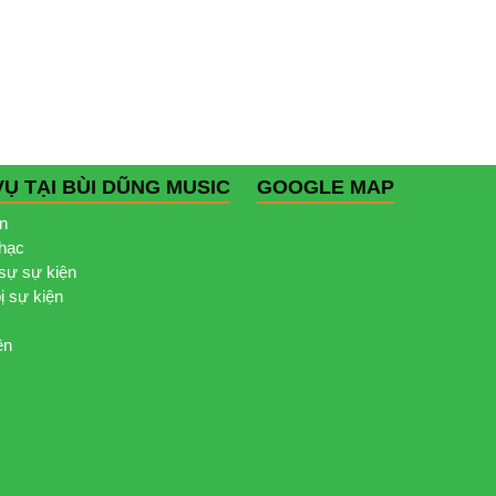
VỤ TẠI BÙI DŨNG MUSIC
GOOGLE MAP
ện
nhạc
sự sự kiện
bị sự kiện
ện