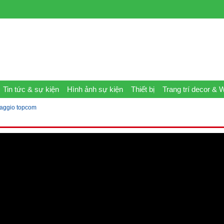
Tin tức & sự kiện
Hình ảnh sự kiện
Thiết bị
Trang trí decor & 
iaggio topcom