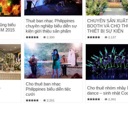
Thuê ban nhạc Philippines
CHUYÊN SẢN XUẤT
ũng biểu
chuyên nghiệp biểu diễn sự
BOOTH VÀ CHO TH
HCM 2015
kiện giới thiệu sản phẩm
THIẾT BỊ SỰ KIỆN
2,300
2,137
Cho thuê ban nhạc
G
Cho thuê nhóm nhảy 
Philippines biểu diễn tiệc
dance – sinh nhật Co
cưới
2,301
2,201