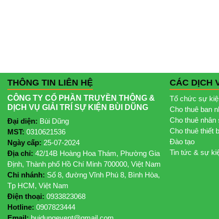
THÔNG TIN LIÊN HỆ
CÁC DỊCH 
CÔNG TY CỔ PHẦN TRUYỀN THÔNG &
Tổ chức sự ki
DỊCH VỤ GIẢI TRÍ SỰ KIỆN BÙI DŨNG
Cho thuê ban 
Cho thuê nhân 
Đại diện:
Bùi Dũng
Cho thuê thiết 
MST:
0310621536
Đào tạo
Ngày cấp:
25-07-2024
Tin tức & sự ki
Địa chỉ:
42/14B Hoàng Hoa Thám, Phường Gia
Định, Thành phố Hồ Chí Minh 700000, Việt Nam
Chi nhánh:
Số 8, đường Vĩnh Phú 8, Bình Hòa,
Tp HCM, Việt Nam
Điện thoại:
0933823068
Hotline:
0907823444
Email:
buidungevent@gmail.com