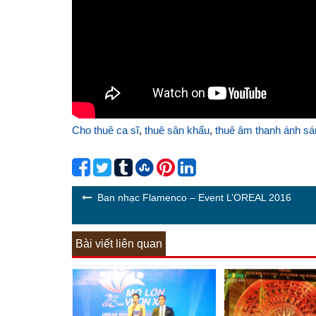
Cho thuê ca sĩ
,
thuê sân khấu
,
thuê âm thanh ánh sá
Ban nhạc Flamenco – Event L’OREAL 2016
Bài viết liên quan