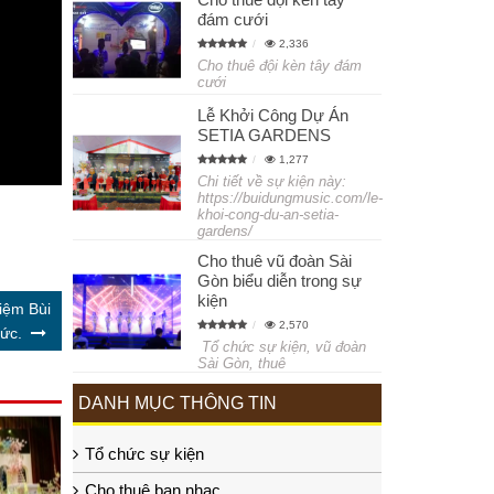
đám cưới
2,336
Cho thuê đội kèn tây đám
cưới
Lễ Khởi Công Dự Án
SETIA GARDENS
1,277
Chi tiết về sự kiện này:
https://buidungmusic.com/le-
khoi-cong-du-an-setia-
gardens/
Cho thuê vũ đoàn Sài
Gòn biểu diễn trong sự
kiện
iệm Bùi
2,570
ức.
Tổ chức sự kiện, vũ đoàn
Sài Gòn, thuê
DANH MỤC THÔNG TIN
Tổ chức sự kiện
Cho thuê ban nhạc