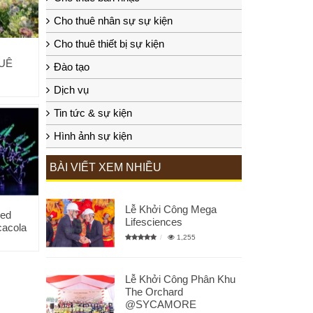
Cho thuê nhân sự sự kiện
Cho thuê thiết bị sự kiện
UÊ
Đào tạo
Dịch vụ
Tin tức & sự kiện
Hình ảnh sự kiện
BÀI VIẾT XEM NHIỀU
Lễ Khởi Công Mega
led
Lifesciences
cacola
1,255
Lễ Khởi Công Phân Khu
The Orchard
@SYCAMORE