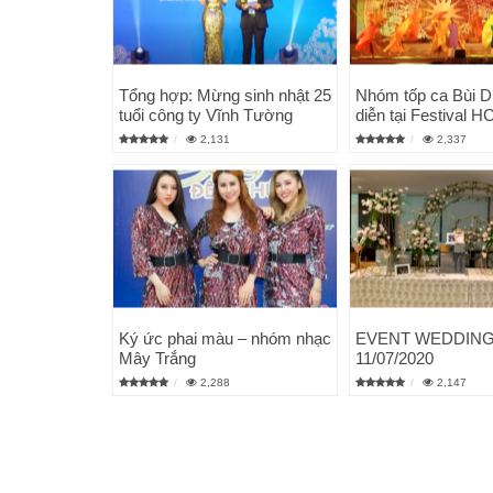
Tổng hợp: Mừng sinh nhật 25
Nhóm tốp ca Bùi D
tuổi công ty Vĩnh Tường
diễn tại Festival 
2,131
2,337
Ký ức phai màu – nhóm nhạc
EVENT WEDDIN
Mây Trắng
11/07/2020
2,288
2,147